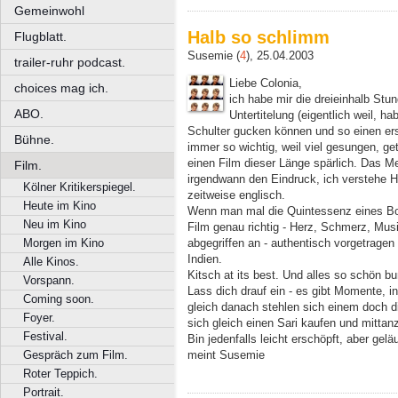
Gemeinwohl
Halb so schlimm
Flugblatt.
Susemie (
4
), 25.04.2003
trailer-ruhr podcast.
Liebe Colonia,
choices mag ich.
ich habe mir die dreieinhalb Stu
ABO.
Untertitelung (eigentlich weil, hab
Schulter gucken können und so einen ers
Bühne.
immer so wichtig, weil viel gesungen, get
einen Film dieser Länge spärlich. Das Me
Film.
irgendwann den Eindruck, ich verstehe Hin
Kölner Kritikerspiegel.
zeitweise englisch.
Heute im Kino
Wenn man mal die Quintessenz eines Bol
Neu im Kino
Film genau richtig - Herz, Schmerz, Musik
abgegriffen an - authentisch vorgetragen
Morgen im Kino
Indien.
Alle Kinos.
Kitsch at its best. Und alles so schön bun
Vorspann.
Lass dich drauf ein - es gibt Momente, i
Coming soon.
gleich danach stehlen sich einem doch d
Foyer.
sich gleich einen Sari kaufen und mittan
Festival.
Bin jedenfalls leicht erschöpft, aber gel
meint Susemie
Gespräch zum Film.
Roter Teppich.
Portrait.