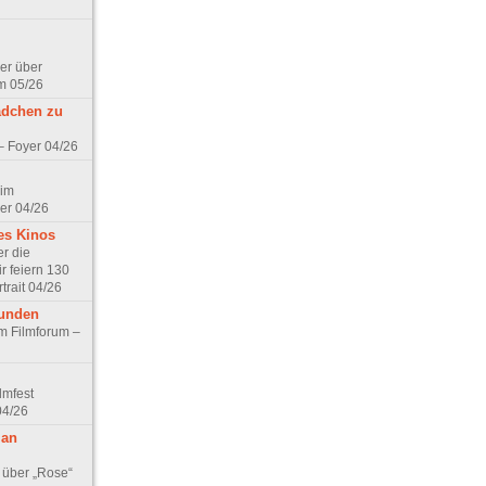
er über
m 05/26
ädchen zu
 – Foyer 04/26
 im
er 04/26
es Kinos
r die
r feiern 130
trait 04/26
eunden
im Filmforum –
lmfest
04/26
 an
 über „Rose“