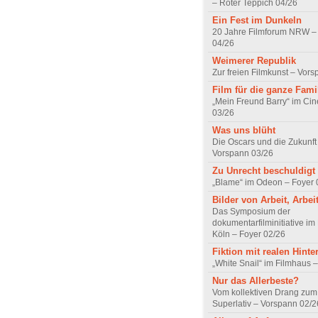
– Roter Teppich 04/26
Ein Fest im Dunkeln
20 Jahre Filmforum NRW – 
04/26
Weimerer Republik
Zur freien Filmkunst – Vor
Film für die ganze Fami
„Mein Freund Barry“ im Ci
03/26
Was uns blüht
Die Oscars und die Zukunft 
Vorspann 03/26
Zu Unrecht beschuldigt
„Blame“ im Odeon – Foyer 
Bilder von Arbeit, Arbei
Das Symposium der
dokumentarfilminitiative im
Köln – Foyer 02/26
Fiktion mit realen Hint
„White Snail“ im Filmhaus 
Nur das Allerbeste?
Vom kollektiven Drang zum r
Superlativ – Vorspann 02/2