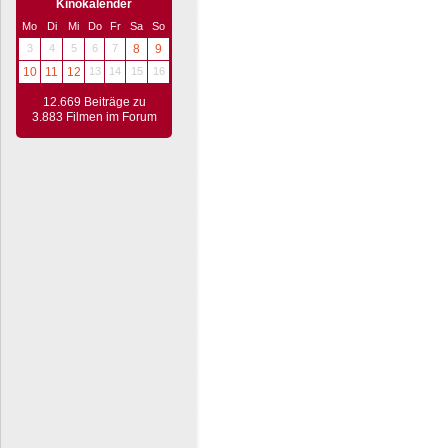
Kinokalender
Mo
Di
Mi
Do
Fr
Sa
So
3
4
5
6
7
8
9
10
11
12
13
14
15
16
12.669 Beiträge zu
3.883 Filmen im Forum