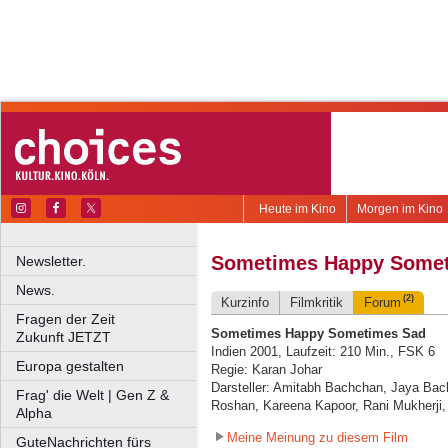
Heute im Kino
Morgen im Kino
Sometimes Happy Some
Newsletter.
News.
(2)
Kurzinfo
Filmkritik
Forum
Fragen der Zeit
Sometimes Happy Sometimes Sad
Zukunft JETZT
Indien 2001, Laufzeit: 210 Min., FSK 6
Europa gestalten
Regie: Karan Johar
Darsteller: Amitabh Bachchan, Jaya Bach
Frag' die Welt | Gen Z &
Roshan, Kareena Kapoor, Rani Mukherji,
Alpha
Meine Meinung zu diesem Film
GuteNachrichten fürs