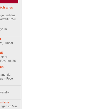
ich alles
age und das
rtrait 07/26
ay“ im
t
n“, Fußball
DDR
 einer
 Foyer 06/26
hen
and, der
us – Foyer
nwand –
lmfans
hungen im Mai