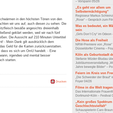
– Vorspann 05/26
„Es geht vor allem um
Selbstermächtigung“
Regisseur Markus Schleinz
r schwärmen in den höchsten Tönen von den
„Rose“ – Gespräch zum Fil
chten wir uns auf, auch diesen zu sehen. Die
Was es bedeutet, ein M
itzfleisch besäße angesichts dreieinhalb
sein
ließend geklärt werden, weil wir nach fünf
„Girls Don’t Cry“ im Odeon
eßen. Die Aussicht auf 210 Minuten Untertitel
Die Hose als Freiheit
nt! - Mein Dank gilt ausdrücklich dem
NRW-Premiere von „Rose“
das Geld für die Karten zurückzuerstatten.
Düsseldorfer Cinema – Foy
h, dass es sich um OmU handelt. - Eine
Köln als Geburtsstadt d
dwann, irgendwo und mental besser
Stefanie Wüster-Bludau übe
ch starten.
Jubiläumsveranstaltung „Wi
Jahre bewegte Bilder“ – Por
Feiern im Kreis von Fr
„Die Schwester der Braut“ 
Foyer 04/26
Drucken
Filme in die Welt tragen
Das Internationale Frauenfi
Dortmund+Köln – Festival 
„Kein großes Spektrum
Geschlechtsvielfalt“
Schauspielerin Caro Braun