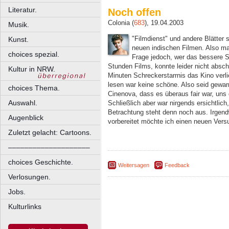
Literatur.
Noch offen
Colonia (
683
), 19.04.2003
Musik.
"Filmdienst" und andere Blätte
Kunst.
neuen indischen Filmen. Also ma
choices spezial.
Frage jedoch, wer das bessere S
Stunden Films, konnte leider nicht absch
Kultur in NRW.
Minuten Schreckerstarrnis das Kino verli
lesen war keine schöne. Also seid gewar
choices Thema.
Cinenova, dass es überaus fair war, uns 
Auswahl.
Schließlich aber war nirgends ersichtlic
Betrachtung steht denn noch aus. Irgen
Augenblick
vorbereitet möchte ich einen neuen Versu
Zuletzt gelacht: Cartoons.
––––––––––––––––––––
choices Geschichte.
Weitersagen
Feedback
Verlosungen.
Jobs.
Kulturlinks