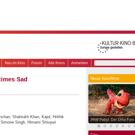
Neu im Kino
Forum
Alle Kinos
Anmelden
times Sad
Neue Kinofilme
chan, Shahrukh Khan, Kajol, Hrithik
PAW Patrol: Der Dino-Film
 Simone Singh, Himami Shivpuri
Film.