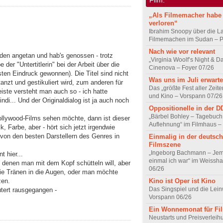
„Als Filmemacher habe 
verloren“
Ibrahim Snoopy über die L
Filmemachen im Sudan – Po
Nach wie vor relevant
nden angetan und hab's genossen - trotz
„Virginia Woolf’s Night & D
e der "Untertitlerin" bei der Arbeit über die
Cinenova – Foyer 07/26
ten Eindruck gewonnen). Die Titel sind nicht
Was uns im Juli erwarte
anzt und gestikuliert wird, zum anderen für
Das „größte Fest aller Zeite
iste versteht man auch so - ich hatte
und Kino – Vorspann 07/26
di... Und der Originaldialog ist ja auch noch
Oppositionelle in der 
„Bärbel Bohley – Tagebuch
lywood-Films sehen möchte, dann ist dieser
Auflehnung“ im Filmhaus –
, Farbe, aber - hört sich jetzt irgendwie
 von den besten Darstellern des Genres in
Einmalig in der deutsc
Filmszene
„Ingeborg Bachmann – Jem
t hier...
einmal ich war“ im Weissha
n denen man mit dem Kopf schütteln will, aber
06/26
ie Tränen in die Augen, oder man möchte
Kino ist Oper ist Kino
zen.
Das Singspiel und die Lei
äutert rausgegangen -
Vorspann 06/26
Ein Wonnemonat für Fi
Neustarts und Preisverlei