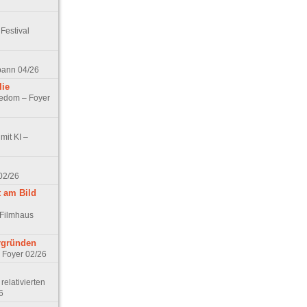
Festival
spann 04/26
lie
nedom – Foyer
mit KI –
02/26
t am Bild
 Filmhaus
ergründen
– Foyer 02/26
elativierten
6