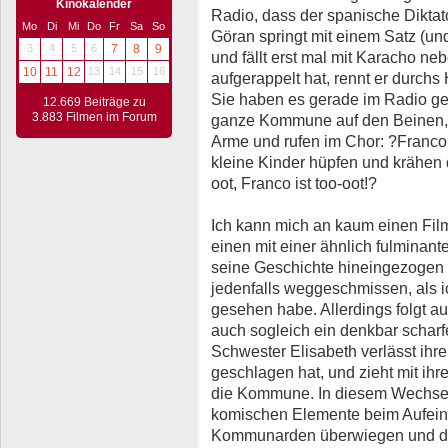
Kinokalender
Radio, dass der spanische Diktat
Mo
Di
Mi
Do
Fr
Sa
So
Göran springt mit einem Satz (un
3
4
5
6
7
8
9
und fällt erst mal mit Karacho n
10
11
12
13
14
15
16
aufgerappelt hat, rennt er durchs 
Sie haben es gerade im Radio gesa
12.669 Beiträge zu
3.883 Filmen im Forum
ganze Kommune auf den Beinen, all
Arme und rufen im Chor: ?Franco is
kleine Kinder hüpfen und krähen 
oot, Franco ist too-oot!?
Ich kann mich an kaum einen Film 
einen mit einer ähnlich fulminant
seine Geschichte hineingezogen 
jedenfalls weggeschmissen, als 
gesehen habe. Allerdings folgt a
auch sogleich ein denkbar scharf
Schwester Elisabeth verlässt ih
geschlagen hat, und zieht mit ihr
die Kommune. In diesem Wechsels
komischen Elemente beim Aufeina
Kommunarden überwiegen und die