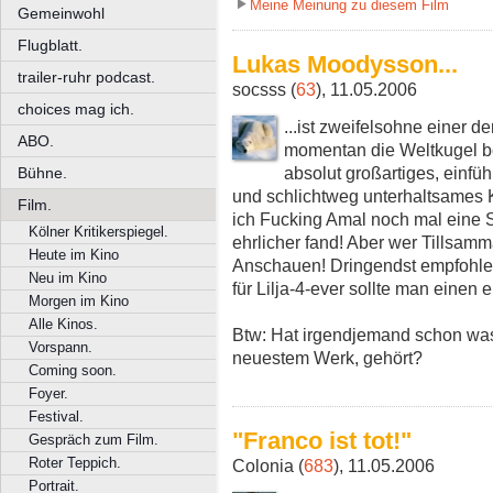
Meine Meinung zu diesem Film
Gemeinwohl
Flugblatt.
Lukas Moodysson...
trailer-ruhr podcast.
socsss (
63
), 11.05.2006
choices mag ich.
...ist zweifelsohne einer 
ABO.
momentan die Weltkugel b
absolut großartiges, einf
Bühne.
und schlichtweg unterhaltsames 
Film.
ich Fucking Amal noch mal eine S
Kölner Kritikerspiegel.
ehrlicher fand! Aber wer Tillsam
Heute im Kino
Anschauen! Dringendst empfohlen
Neu im Kino
für Lilja-4-ever sollte man einen
Morgen im Kino
Alle Kinos.
Btw: Hat irgendjemand schon wa
Vorspann.
neuestem Werk, gehört?
Coming soon.
Foyer.
Festival.
"Franco ist tot!"
Gespräch zum Film.
Roter Teppich.
Colonia (
683
), 11.05.2006
Portrait.