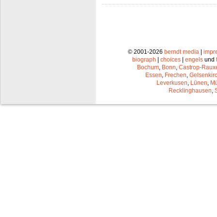
© 2001-2026
berndt media
|
impr
biograph
|
choices
|
engels
und
Bochum
,
Bonn
,
Castrop-Raux
Essen
,
Frechen
,
Gelsenkir
Leverkusen
,
Lünen
,
Mü
Recklinghausen
,