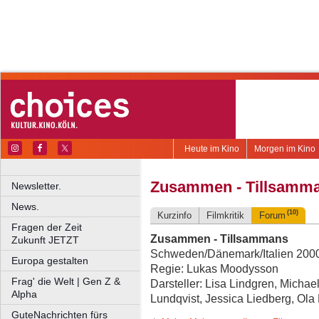
Heute im Kino
Morgen im Kino
Zusammen - Tillsamm
Newsletter.
News.
(10)
Kurzinfo
Filmkritik
Forum
Fragen der Zeit
Zusammen - Tillsammans
Zukunft JETZT
Schweden/Dänemark/Italien 2000,
Europa gestalten
Regie: Lukas Moodysson
Frag' die Welt | Gen Z &
Darsteller: Lisa Lindgren, Micha
Alpha
Lundqvist, Jessica Liedberg, Ola
GuteNachrichten fürs