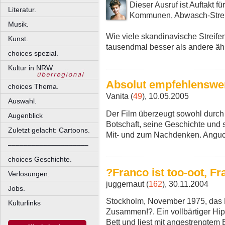
Dieser Ausruf ist Auftakt f
Literatur.
Kommunen, Abwasch-Streit
Musik.
Wie viele skandinavische Streife
Kunst.
tausendmal besser als andere ähn
choices spezial.
Kultur in NRW.
Absolut empfehlenswe
choices Thema.
Vanita (
49
), 10.05.2005
Auswahl.
Der Film überzeugt sowohl durch
Augenblick
Botschaft, seine Geschichte und 
Zuletzt gelacht: Cartoons.
Mit- und zum Nachdenken. Angu
––––––––––––––––––––
choices Geschichte.
?Franco ist too-oot, Fr
Verlosungen.
juggernaut (
162
), 30.11.2004
Jobs.
Stockholm, November 1975, das
Kulturlinks
Zusammen!?. Ein vollbärtiger Hi
Bett und liest mit angestrengtem