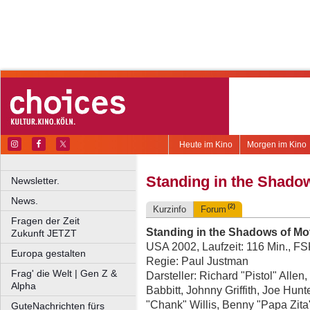
Heute im Kino
Morgen im Kino
Standing in the Shado
Newsletter.
News.
(2)
Kurzinfo
Forum
Fragen der Zeit
Standing in the Shadows of M
Zukunft JETZT
USA 2002, Laufzeit: 116 Min., F
Europa gestalten
Regie: Paul Justman
Frag' die Welt | Gen Z &
Darsteller: Richard "Pistol" Allen
Alpha
Babbitt, Johnny Griffith, Joe Hun
"Chank" Willis, Benny "Papa Zit
GuteNachrichten fürs