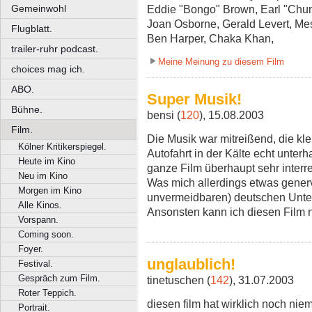
Gemeinwohl
Eddie "Bongo" Brown, Earl "Chun
Joan Osborne, Gerald Levert, Mes
Flugblatt.
Ben Harper, Chaka Khan,
trailer-ruhr podcast.
Meine Meinung zu diesem Film
choices mag ich.
ABO.
Super Musik!
Bühne.
bensi (
120
), 15.08.2003
Film.
Die Musik war mitreißend, die kle
Kölner Kritikerspiegel.
Autofahrt in der Kälte echt unterh
Heute im Kino
ganze Film überhaupt sehr interr
Neu im Kino
Was mich allerdings etwas genervt
Morgen im Kino
unvermeidbaren) deutschen Untert
Alle Kinos.
Ansonsten kann ich diesen Film 
Vorspann.
Coming soon.
Foyer.
unglaublich!
Festival.
Gespräch zum Film.
tinetuschen (
142
), 31.07.2003
Roter Teppich.
diesen film hat wirklich noch ni
Portrait.