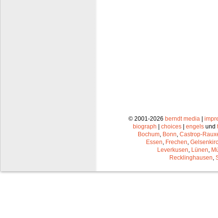
© 2001-2026
berndt media
|
impr
biograph
|
choices
|
engels
und
Bochum
,
Bonn
,
Castrop-Raux
Essen
,
Frechen
,
Gelsenkir
Leverkusen
,
Lünen
,
Mü
Recklinghausen
,