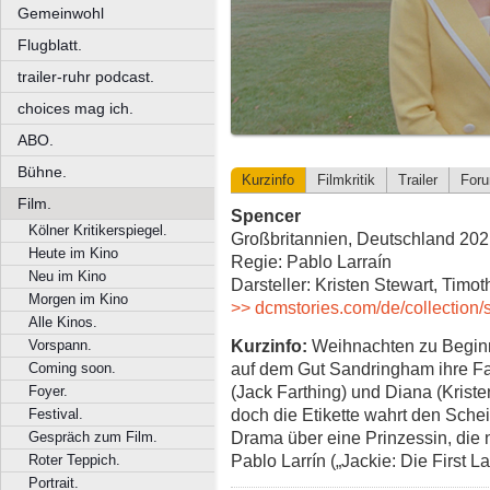
Gemeinwohl
Flugblatt.
trailer-ruhr podcast.
choices mag ich.
ABO.
Bühne.
Kurzinfo
Filmkritik
Trailer
For
Film.
Spencer
Kölner Kritikerspiegel.
Großbritannien, Deutschland 2021
Heute im Kino
Regie: Pablo Larraín
Neu im Kino
Darsteller: Kristen Stewart, Timot
Morgen im Kino
>> dcmstories.com/de/collection/
Alle Kinos.
Kurzinfo:
Weihnachten zu Beginn 
Vorspann.
auf dem Gut Sandringham ihre Fam
Coming soon.
(Jack Farthing) und Diana (Kriste
Foyer.
doch die Etikette wahrt den Schei
Festival.
Drama über eine Prinzessin, die 
Gespräch zum Film.
Pablo Larrín („Jackie: Die First L
Roter Teppich.
Portrait.