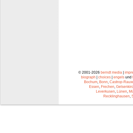
© 2001-2026
berndt media
|
impr
biograph
|
choices
|
engels
und
Bochum
,
Bonn
,
Castrop-Raux
Essen
,
Frechen
,
Gelsenkir
Leverkusen
,
Lünen
,
Mü
Recklinghausen
,