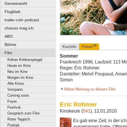
Gemeinwohl
Flugblatt.
trailer-ruhr podcast.
choices mag ich.
ABO.
Bühne.
(2)
Kurzinfo
Forum
Film.
Sommer
Kölner Kritikerspiegel.
Frankreich 1996, Laufzeit: 113 Mi
Heute im Kino
Regie: Éric Rohmer
Neu im Kino
Darsteller: Melvil Poupaud, Aman
Morgen im Kino
Simon
Alle Kinos.
Meine Meinung zu diesem Film
Vorspann.
Coming soon.
Foyer.
Eric Rohmer
Festival.
Kinokeule (
541
), 12.01.2010
Gespräch zum Film.
Roter Teppich.
Es gab eine Zeit, in der i
Portrait.
ausgelassen habe. Oftmals