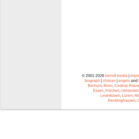
© 2001-2026
berndt media
|
impr
biograph
|
choices
|
engels
und
Bochum
,
Bonn
,
Castrop-Raux
Essen
,
Frechen
,
Gelsenkir
Leverkusen
,
Lünen
,
Mü
Recklinghausen
,