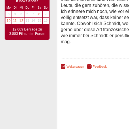
Kinokalender
Leute, die gern zuhören, die wis
Mo
Di
Mi
Do
Fr
Sa
So
Ich erinnere mich noch, wie vor 
3
4
5
6
7
8
9
völlig entsetzt war, dass keiner
10
11
12
13
14
15
16
kannte. Obwohl sich Schmidt, wo
gerne über diese Art französische
12.669 Beiträge zu
3.883 Filmen im Forum
wie immer bei Schmidt: er persifl
mag.
Weitersagen
Feedback