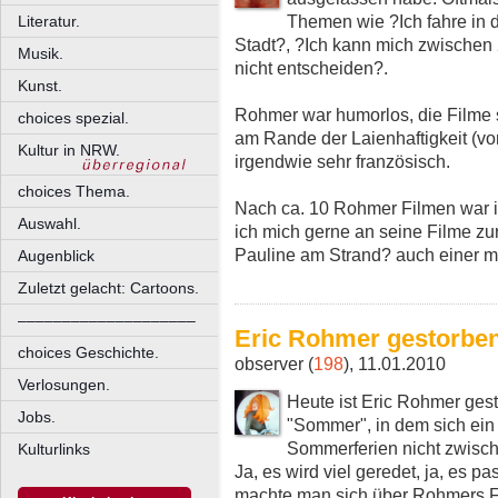
Themen wie ?Ich fahre in d
Literatur.
Stadt?, ?Ich kann mich zwischen 
Musik.
nicht entscheiden?.
Kunst.
Rohmer war humorlos, die Filme 
choices spezial.
am Rande der Laienhaftigkeit (vo
Kultur in NRW.
irgendwie sehr französisch.
choices Thema.
Nach ca. 10 Rohmer Filmen war i
Auswahl.
ich mich gerne an seine Filme z
Pauline am Strand? auch einer m
Augenblick
Zuletzt gelacht: Cartoons.
––––––––––––––––––––
Eric Rohmer gestorbe
choices Geschichte.
observer (
198
), 11.01.2010
Verlosungen.
Heute ist Eric Rohmer gest
Jobs.
"Sommer", in dem sich ein
Sommerferien nicht zwisch
Kulturlinks
Ja, es wird viel geredet, ja, es pas
machte man sich über Rohmers Fil