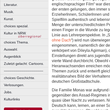
englischsprachiger Film“ war die
Literatur.
der ersten gelungen, den immer 
Musik.
ErzieherInnen, SchülerInnen und 
Kunst.
Spielfilm authentisch und lebens
Menge der unterschiedlichsten 
choices spezial.
einen Finger in die Wunde zu lege
Kultur in NRW.
Linie aus Lehrerperspektive. In „
ohne Dach
“) wird nun überwiege
choices Thema.
eingenommen, namentlich der der
Auswahl.
verkörpert von Dileyla Agirman), 
Einstellungen direkt ans jugendl
Augenblick
vierte Wand durchbricht. Obwohl 
Zuletzt gelacht: Cartoons.
Heranwachsenden erreichen möcht
––––––––––––––––––––
Themen zurück und entwirft glei
realitätsnahes Bild der Verhalte
choices Geschichte.
deutschen Großstadtschule.
Verlosungen.
Die Familie Monas war aufgrund 
Jobs.
gegenüber des Assad-Regimes in
Kulturlinks
quasi über Nacht zu verlassen. N
Deutsch kann, lernen, an einer S