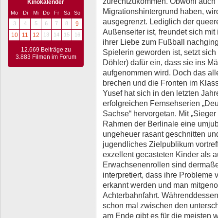
zurechtzukommen. Obwohl auch i
Kinokalender
Migrationshintergrund haben, wi
Mo
Di
Mi
Do
Fr
Sa
So
ausgegrenzt. Lediglich der queere
3
4
5
6
7
8
9
Außenseiter ist, freundet sich mit
10
11
12
13
14
15
16
ihrer Liebe zum Fußball nachging
12.669 Beiträge zu
Spielerin geworden ist, setzt sic
3.883 Filmen im Forum
Döhler) dafür ein, dass sie ins 
aufgenommen wird. Doch das alle
brechen und die Fronten im Klas
Yusef hat sich in den letzten Jah
erfolgreichen Fernsehserien „De
Sachse“ hervorgetan. Mit „Sieger 
Rahmen der Berlinale eine umjube
ungeheuer rasant geschnitten und
jugendliches Zielpublikum vortref
exzellent gecasteten Kinder als a
Erwachsenenrollen sind dermaßen
interpretiert, dass ihre Probleme
erkannt werden und man mitgeno
Achterbahnfahrt. Währenddessen
schon mal zwischen den untersch
am Ende gibt es für die meisten 