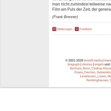
man nicht zumindest teilweise nac
Film am Puls der Zeit, der gener
(Frank Brenner)
Weitersagen
Feedback
© 2001-2026
berndt media
|
impr
biograph
|
choices
|
engels
und
Bochum
,
Bonn
,
Castrop-Raux
Essen
,
Frechen
,
Gelsenkir
Leverkusen
,
Lünen
,
Mü
Recklinghausen
,