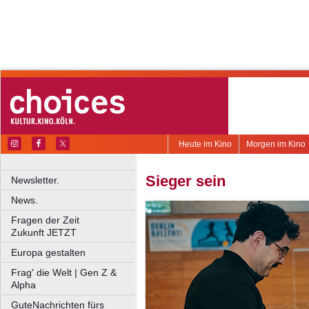
Heute im Kino
Morgen im Kino
Sieger sein
Newsletter.
News.
Fragen der Zeit
Zukunft JETZT
Europa gestalten
Frag' die Welt | Gen Z &
Alpha
GuteNachrichten fürs