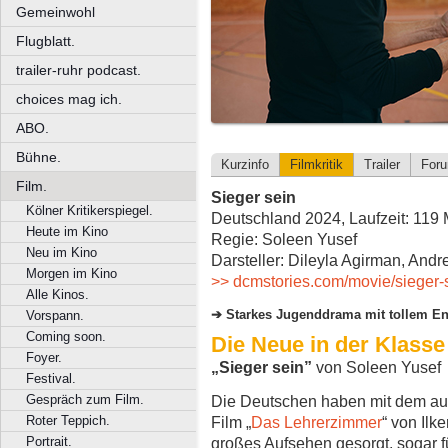
Gemeinwohl
Flugblatt.
trailer-ruhr podcast.
choices mag ich.
ABO.
Bühne.
Kurzinfo
Filmkritik
Trailer
For
Film.
Sieger sein
Kölner Kritikerspiegel.
Deutschland 2024, Laufzeit: 119 
Heute im Kino
Regie: Soleen Yusef
Neu im Kino
Darsteller: Dileyla Agirman, Andr
Morgen im Kino
>> dcmstories.com/movie/sieger-
Alle Kinos.
Starkes Jugenddrama mit tollem E
Vorspann.
Coming soon.
Die Neue in der Klasse
Foyer.
„Sieger sein”
von Soleen Yusef
Festival.
Gespräch zum Film.
Die Deutschen haben mit dem auf
Roter Teppich.
Film „
Das Lehrerzimmer
“ von Ilk
Portrait.
großes Aufsehen gesorgt, sogar fü