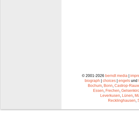
© 2001-2026
berndt media
|
impr
biograph
|
choices
|
engels
und
Bochum
,
Bonn
,
Castrop-Raux
Essen
,
Frechen
,
Gelsenkir
Leverkusen
,
Lünen
,
Mü
Recklinghausen
,