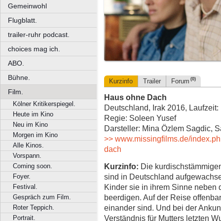
Gemeinwohl
Flugblatt.
trailer-ruhr podcast.
choices mag ich.
ABO.
Bühne.
(0)
Kurzinfo
Trailer
Forum
Film.
Haus ohne Dach
Kölner Kritikerspiegel.
Deutschland, Irak 2016, Laufzeit:
Heute im Kino
Regie: Soleen Yusef
Neu im Kino
Darsteller: Mina Özlem Sagdic, 
Morgen im Kino
>> www.missingfilms.de/index.ph
Alle Kinos.
dach
Vorspann.
Kurzinfo:
Die kurdischstämmigen
Coming soon.
sind in Deutschland aufgewachsen.
Foyer.
Kinder sie in ihrem Sinne neben 
Festival.
beerdigen. Auf der Reise offenbart
Gespräch zum Film.
einander sind. Und bei der Ankunf
Roter Teppich.
Verständnis für Mutters letzten 
Portrait.