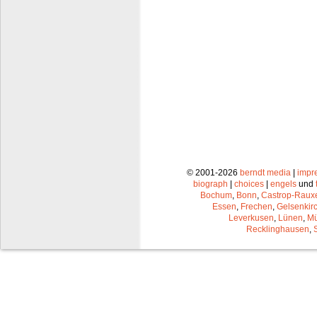
© 2001-2026
berndt media
|
impr
biograph
|
choices
|
engels
und
Bochum
,
Bonn
,
Castrop-Raux
Essen
,
Frechen
,
Gelsenkir
Leverkusen
,
Lünen
,
Mü
Recklinghausen
,