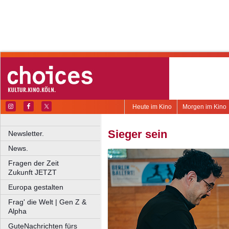
Heute im Kino
Morgen im Kino
Sieger sein
Newsletter.
News.
Fragen der Zeit
Zukunft JETZT
Europa gestalten
Frag' die Welt | Gen Z &
Alpha
GuteNachrichten fürs