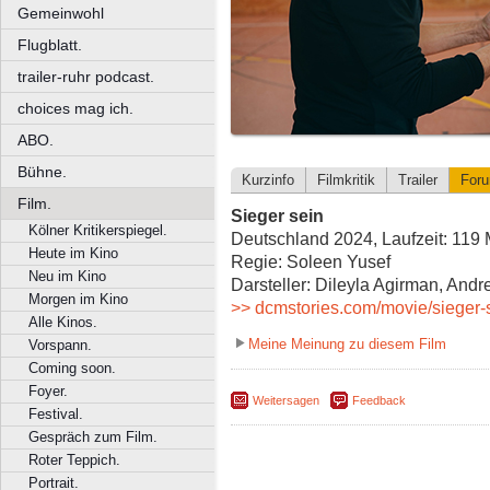
Gemeinwohl
Flugblatt.
trailer-ruhr podcast.
choices mag ich.
ABO.
Bühne.
Kurzinfo
Filmkritik
Trailer
For
Film.
Sieger sein
Kölner Kritikerspiegel.
Deutschland 2024, Laufzeit: 119 
Heute im Kino
Regie: Soleen Yusef
Neu im Kino
Darsteller: Dileyla Agirman, Andr
Morgen im Kino
>> dcmstories.com/movie/sieger-
Alle Kinos.
Meine Meinung zu diesem Film
Vorspann.
Coming soon.
Foyer.
Weitersagen
Feedback
Festival.
Gespräch zum Film.
Roter Teppich.
Portrait.