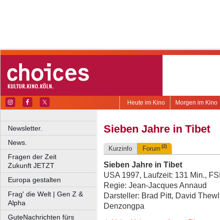
Heute im Kino
Morgen im Kino
Sieben Jahre in Tibet
Newsletter.
News.
(2)
Kurzinfo
Forum
Fragen der Zeit
Sieben Jahre in Tibet
Zukunft JETZT
USA 1997, Laufzeit: 131 Min., F
Europa gestalten
Regie: Jean-Jacques Annaud
Frag' die Welt | Gen Z &
Darsteller: Brad Pitt, David The
Alpha
Denzongpa
GuteNachrichten fürs