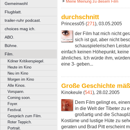
Meine Meinung zu diesem Film
Gemeinwohl
Flugblatt.
durchschnitt
trailer-ruhr podcast.
Princess05 (
271
), 03.05.2005
choices mag ich.
der Film hat mich nicht g
ABO.
sich ist gut, aber nicht be
schauspielerischen Leistun
Bühne.
einfach keinen Höhepunkt, kein
Film.
ähnliches. Ich würde ihm, würden
Kölner Kritikerspiegel.
eine 3- geben...
Heute im Kino
Neu im Kino
Morgen im Kino
Große Geschichte mäß
Alle Kinos.
Vorspann.
Kinokeule (
541
), 28.02.2005
Coming soon.
Dem Film gelingt es, eine
Foyer.
in die Welt der Tibeter zu 
Festival.
großartig und die Schauplät
Gespräch zum Film.
Kostüme und lustige Hüte zu sehe
Roter Teppich.
geraten und Brad Pitt erscheint m
Portrait.