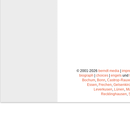
© 2001-2026
berndt media
|
impr
biograph
|
choices
|
engels
und
Bochum
,
Bonn
,
Castrop-Raux
Essen
,
Frechen
,
Gelsenkir
Leverkusen
,
Lünen
,
Mü
Recklinghausen
,