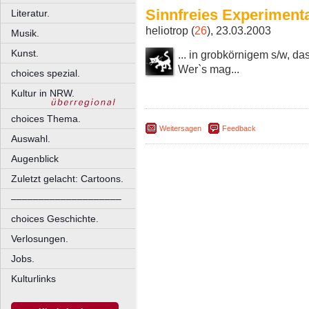
Sinnfreies Experimenta
Literatur.
heliotrop (
26
), 23.03.2003
Musik.
Kunst.
... in grobkörnigem s/w, da
Wer`s mag...
choices spezial.
Kultur in NRW.
choices Thema.
Weitersagen
Feedback
Auswahl.
Augenblick
Zuletzt gelacht: Cartoons.
––––––––––––––––––––
choices Geschichte.
Verlosungen.
Jobs.
Kulturlinks