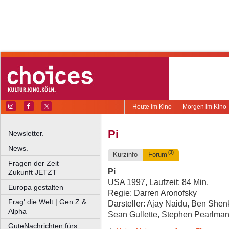
Heute im Kino
Morgen im Kino
Pi
Newsletter.
News.
(3)
Kurzinfo
Forum
Fragen der Zeit
Pi
Zukunft JETZT
USA 1997, Laufzeit: 84 Min.
Europa gestalten
Regie: Darren Aronofsky
Frag' die Welt | Gen Z &
Darsteller: Ajay Naidu, Ben She
Alpha
Sean Gullette, Stephen Pearlma
GuteNachrichten fürs