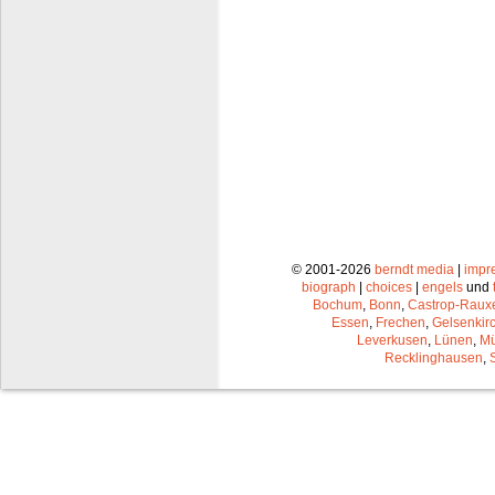
© 2001-2026
berndt media
|
impr
biograph
|
choices
|
engels
und
Bochum
,
Bonn
,
Castrop-Raux
Essen
,
Frechen
,
Gelsenkir
Leverkusen
,
Lünen
,
Mü
Recklinghausen
,