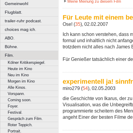
Meine Meinung zu diesem Film
Gemeinwohl
Flugblatt.
Für Leute mit einem 
trailer-ruhr podcast.
Ose! (
35
), 02.02.2007
choices mag ich.
Ich kann schon verstehen, dass ma
ABO.
formal und inhaltlich nicht anfa
trotzdem nicht alles nach James
Bühne.
Film.
Für Genießer tatsächlich einer de
Kölner Kritikerspiegel.
Heute im Kino
Neu im Kino
experimentell ja! sinnfr
Morgen im Kino
Alle Kinos.
miro279 (
54
), 02.05.2003
Vorspann.
die Geschichte von Ikarus, der zu
Coming soon.
Visualisation, was die Unbegreifb
Foyer.
programmierte scheitern des Men
Festival.
angeht Einer der besten Filme de
Gespräch zum Film.
Roter Teppich.
Portrait.