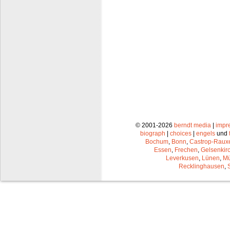
© 2001-2026
berndt media
|
impr
biograph
|
choices
|
engels
und
Bochum
,
Bonn
,
Castrop-Raux
Essen
,
Frechen
,
Gelsenkir
Leverkusen
,
Lünen
,
Mü
Recklinghausen
,