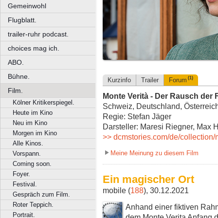
Gemeinwohl
Flugblatt.
trailer-ruhr podcast.
choices mag ich.
ABO.
Bühne.
(1)
Kurzinfo
Trailer
Forum
Film.
Monte Verità - Der Rausch der F
Kölner Kritikerspiegel.
Schweiz, Deutschland, Österreich
Heute im Kino
Regie: Stefan Jäger
Neu im Kino
Darsteller: Maresi Riegner, Max 
Morgen im Kino
>> dcmstories.com/de/collection/m
Alle Kinos.
Meine Meinung zu diesem Film
Vorspann.
Coming soon.
Foyer.
Ein magischer Ort
Festival.
mobile (
188
), 30.12.2021
Gespräch zum Film.
Roter Teppich.
Anhand einer fiktiven Ra
Portrait.
dem Monte Verita Anfang d