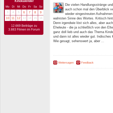
Kinokalender
Die vielen Handlungsstränge und
Mo
Di
Mi
Do
Fr
Sa
So
auch schon mal den Überblick ver
3
4
5
6
7
8
9
wieder eingestreuten Aufnahmen
10
11
12
13
14
15
16
wahrsten Sinne des Wortes. Kritisch hint
Denn irgendwie löst sich alles, aber auch 
12.669 Beiträge zu
Eheleute - die ja schließlich von den E
3.883 Filmen im Forum
ganz doll lieb und auch das Thema Kind
und dann ist alles wieder gut. Indisches
Wie gesagt, sehenswert ja, aber ...
Weitersagen
Feedback