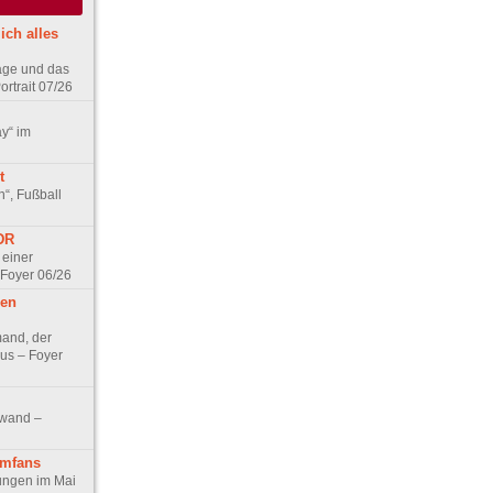
ich alles
age und das
rtrait 07/26
ay“ im
t
n“, Fußball
DDR
 einer
 Foyer 06/26
hen
and, der
us – Foyer
nwand –
lmfans
hungen im Mai