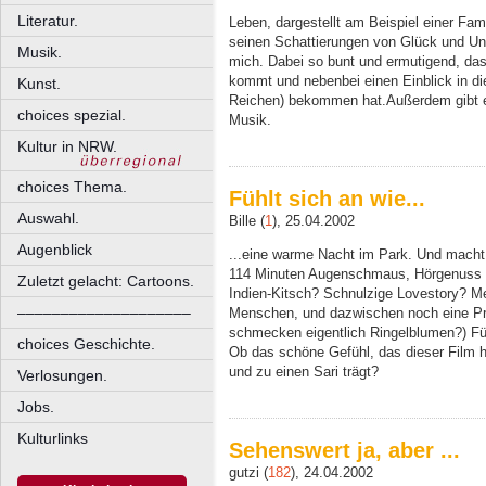
Literatur.
Leben, dargestellt am Beispiel einer Fami
seinen Schattierungen von Glück und Un
Musik.
mich. Dabei so bunt und ermutigend, da
kommt und nebenbei einen Einblick in die
Kunst.
Reichen) bekommen hat.Außerdem gibt e
choices spezial.
Musik.
Kultur in NRW.
choices Thema.
Fühlt sich an wie...
Auswahl.
Bille (
1
), 25.04.2002
Augenblick
...eine warme Nacht im Park. Und macht 
114 Minuten Augenschmaus, Hörgenuss 
Zuletzt gelacht: Cartoons.
Indien-Kitsch? Schnulzige Lovestory? M
––––––––––––––––––––
Menschen, und dazwischen noch eine Pri
schmecken eigentlich Ringelblumen?) Für
choices Geschichte.
Ob das schöne Gefühl, das dieser Film h
und zu einen Sari trägt?
Verlosungen.
Jobs.
Kulturlinks
Sehenswert ja, aber ...
gutzi (
182
), 24.04.2002