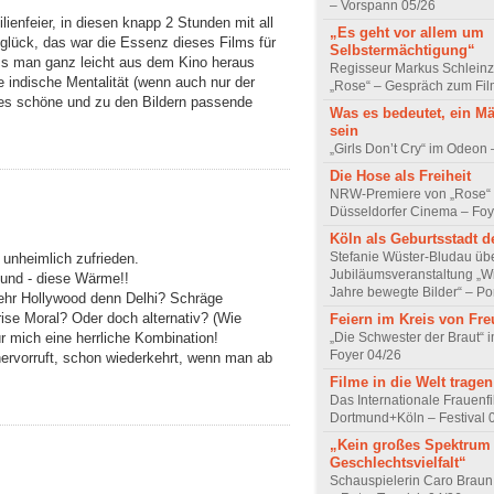
– Vorspann 05/26
lienfeier, in diesen knapp 2 Stunden mit all
„Es geht vor allem um
glück, das war die Essenz dieses Films für
Selbstermächtigung“
ss man ganz leicht aus dem Kino heraus
Regisseur Markus Schleinz
 indische Mentalität (wenn auch nur der
„Rose“ – Gespräch zum Fil
s schöne und zu den Bildern passende
Was es bedeutet, ein M
sein
„Girls Don’t Cry“ im Odeon
Die Hose als Freiheit
NRW-Premiere von „Rose“
Düsseldorfer Cinema – Foy
Köln als Geburtsstadt d
Stefanie Wüster-Bludau übe
unheimlich zufrieden.
Jubiläumsveranstaltung „Wi
und - diese Wärme!!
Jahre bewegte Bilder“ – Por
ehr Hollywood denn Delhi? Schräge
se Moral? Oder doch alternativ? (Wie
Feiern im Kreis von Fr
„Die Schwester der Braut“ 
 mich eine herrliche Kombination!
Foyer 04/26
ervorruft, schon wiederkehrt, wenn man ab
Filme in die Welt tragen
Das Internationale Frauenfi
Dortmund+Köln – Festival 
„Kein großes Spektrum
Geschlechtsvielfalt“
Schauspielerin Caro Braun