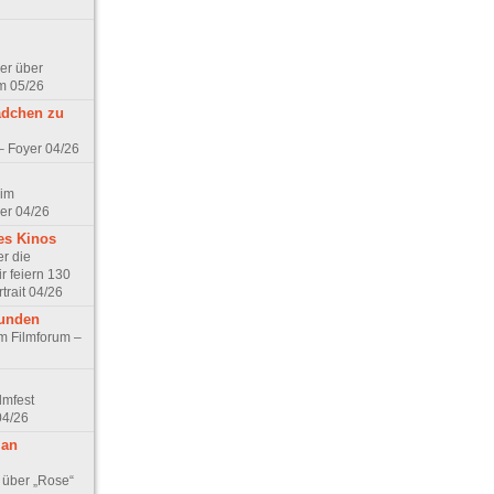
er über
m 05/26
ädchen zu
 – Foyer 04/26
 im
er 04/26
es Kinos
r die
r feiern 130
trait 04/26
eunden
im Filmforum –
lmfest
04/26
 an
 über „Rose“