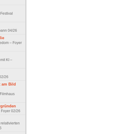
Festival
spann 04/26
lie
nedom – Foyer
mit KI –
02/26
t am Bild
 Filmhaus
ergründen
– Foyer 02/26
elativierten
6