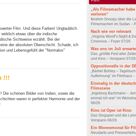
„Als Filmemacher habe 
verloren“
Ibrahim Snoopy über die L
Filmemachen im Sudan – Po
swerter Film. Und diese Farben! Unglaublich.
Nach wie vor relevant
r wirklich etwas über die indische
„Virginia Woolf’s Night & D
ndische Sichtweise erzählt. Bei der
Cinenova – Foyer 07/26
 eine der absoluten Oberschicht. Schade, ich
Was uns im Juli erwarte
ition und Lebensgefühl der "Normalos"
Das „größte Fest aller Zeite
und Kino – Vorspann 07/26
Oppositionelle in der 
„Bärbel Bohley – Tagebuch
Auflehnung“ im Filmhaus –
 !!!
Einmalig in der deutsc
Filmszene
„Ingeborg Bachmann – Jem
!! Die schönen Bilder von Indien, sowie die
einmal ich war“ im Weissha
chichten waren in perfekter Harmonie und der
06/26
!
Kino ist Oper ist Kino
Das Singspiel und die Lei
Vorspann 06/26
Ein Wonnemonat für Fi
Neustarts und Preisverlei