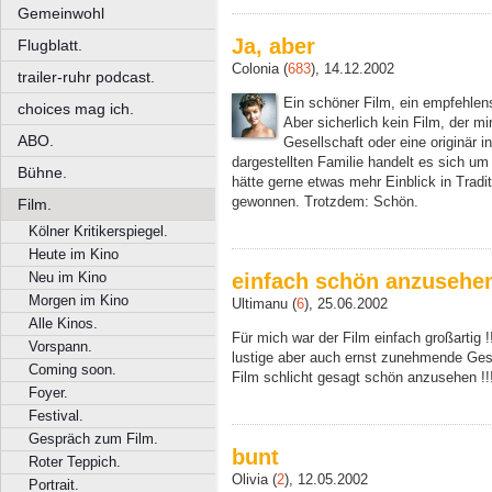
Gemeinwohl
Ja, aber
Flugblatt.
Colonia (
683
), 14.12.2002
trailer-ruhr podcast.
Ein schöner Film, ein empfehlen
choices mag ich.
Aber sicherlich kein Film, der mi
ABO.
Gesellschaft oder eine originär i
dargestellten Familie handelt es sich um
Bühne.
hätte gerne etwas mehr Einblick in Trad
gewonnen. Trotzdem: Schön.
Film.
Kölner Kritikerspiegel.
Heute im Kino
Neu im Kino
einfach schön anzusehen
Morgen im Kino
Ultimanu (
6
), 25.06.2002
Alle Kinos.
Für mich war der Film einfach großartig !
Vorspann.
lustige aber auch ernst zunehmende Ges
Coming soon.
Film schlicht gesagt schön anzusehen !!
Foyer.
Festival.
Gespräch zum Film.
bunt
Roter Teppich.
Olivia (
2
), 12.05.2002
Portrait.