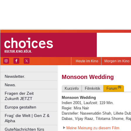
Heute im Kino
Morgen im Kino
Monsoon Wedding
Newsletter.
News.
(5)
Kurzinfo
Filmkritik
Forum
Fragen der Zeit
Monsoon Wedding
Zukunft JETZT
Indien 2001, Laufzeit: 119 Min.
Europa gestalten
Regie: Mira Nair
Darsteller: Naseeruddin Shah, Lillete Du
Frag' die Welt | Gen Z &
Dabas, Vijay Raaz, Tilotama Shome, Ra
Alpha
Meine Meinung zu diesem Film
GuteNachrichten fürs