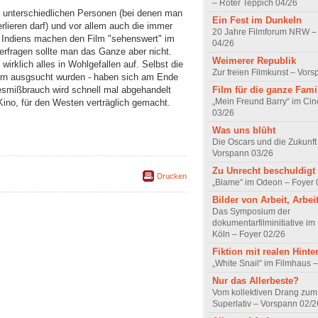
– Roter Teppich 04/26
 unterschiedlichen Personen (bei denen man
Ein Fest im Dunkeln
lieren darf) und vor allem auch die immer
20 Jahre Filmforum NRW – 
 Indiens machen den Film "sehenswert" im
04/26
erfragen sollte man das Ganze aber nicht.
Weimerer Republik
wirklich alles in Wohlgefallen auf. Selbst die
Zur freien Filmkunst – Vor
ltern ausgsucht wurden - haben sich am Ende
Film für die ganze Fami
esmißbrauch wird schnell mal abgehandelt
„Mein Freund Barry“ im Ci
 Kino, für den Westen verträglich gemacht.
03/26
Was uns blüht
Die Oscars und die Zukunft 
Vorspann 03/26
Zu Unrecht beschuldigt
Drucken
„Blame“ im Odeon – Foyer 
Bilder von Arbeit, Arbei
Das Symposium der
dokumentarfilminitiative im
Köln – Foyer 02/26
Fiktion mit realen Hint
„White Snail“ im Filmhaus 
Nur das Allerbeste?
Vom kollektiven Drang zum r
Superlativ – Vorspann 02/2