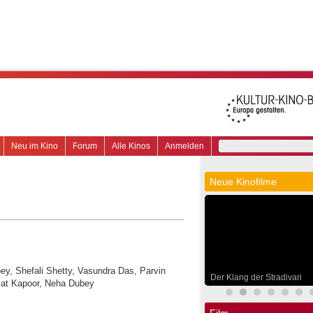
Neu im Kino
Forum
Alle Kinos
Anmelden
Neue Kinofilme
bey, Shefali Shetty, Vasundra Das, Parvin
Der Klang der Stradivari
jat Kapoor, Neha Dubey
Film.