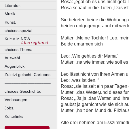
Rosa: „egal ob es uns nicht gefäll
Literatur.
Rosa schaut in die Tüten „Das ist 
Musik.
Sie betreten beide die Wohnung 
Kunst.
beiden entgegengerannt mit wed
choices spezial.
Mutter: „Meine Tochter ! Leo, mei
Kultur in NRW.
Beide umarmen sich
choices Thema.
Leo: „Wie geht es dir Mama“
Auswahl.
Mutter: „na wie immer, wie soll e
Augenblick
Leo lässt nicht von Ihren Armen
Zuletzt gelacht: Cartoons.
Leo: „was ist den..“
––––––––––––––––––––
Rosa: „sie ist seit ein paar Tagen 
choices Geschichte.
Mutter: „das Wetter,und dieses fur
Rosa: „ Ja,ja..das Wetter..und ih
Verlosungen.
glaubst ja garnicht wie sie sich au
Jobs.
Mutter: „halt den Mund du Filzlaus
Kulturlinks
Alle drei nehmen am Esszimmerti