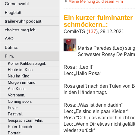
Meine Meinung zu diesem Film
Gemeinwohl
Flugblatt.
Ein kurzer fulminanter
trailer-ruhr podcast.
schmöckern..:
choices mag ich.
CemileTS (
137
), 29.12.2021
ABO.
Bühne.
Marisa Paredes (Leo) steig
Schwester Rossy De Palm
Film.
Kölner Kritikerspiegel.
Rosa : „Leo !!“
Heute im Kino
Leo: „Hallo Rosa“
Neu im Kino
Morgen im Kino
Rosa greift nach den Tüten von B
Alle Kinos.
in den Händen trägt.
Vorspann.
Coming soon.
Rosa: „Was ist denn dadrin“
Foyer.
Leo: „Es sind ein paar Kleider“
Festival.
Rosa:“Och, das war doch nicht nö
Gespräch zum Film.
Leo: „Wenn Dir etwas nicht gefäll
Roter Teppich.
wieder zurück“
Portrait.