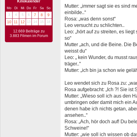
Kinokalender
Mutter: „immer sagt sie es sind 
Mo
Di
Mi
Do
Fr
Sa
So
einbilde..“
3
4
5
6
7
8
9
Rosa: „was denn sonst“
10
11
12
13
14
15
16
Leo versucht zu schlichten..
Leo: „hört auf zu streiten, es lieg
12.669 Beiträge zu
3.883 Filmen im Forum
so“
Mutter „ach, und die Beine. Die 
weisst du“
Leo: „ kein Wunder, du musst rau
träger..“
Mutter: „ich bin ja schon wie gelä
Leo wendet sich zu Rosa zu: „war
Rosa aufgebracht: „Ich ?! Sie ist 
Mutter: „Wieso soll ich aus den
umbringen oder damit mich ein Au
denen habe ich nichts getan, aber
ansehen..“
Rosa: „Ach, hör doch auf! Du bele
Schweine!“
Mutter: „wie soll ich wissen ob d