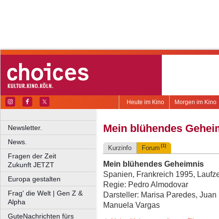
Heute im Kino
Morgen im Kino
Mein blühendes Gehei
Newsletter.
News.
(1)
Kurzinfo
Forum
Fragen der Zeit
Mein blühendes Geheimnis
Zukunft JETZT
Spanien, Frankreich 1995, Laufze
Europa gestalten
Regie: Pedro Almodovar
Frag' die Welt | Gen Z &
Darsteller: Marisa Paredes, Jua
Alpha
Manuela Vargas
GuteNachrichten fürs