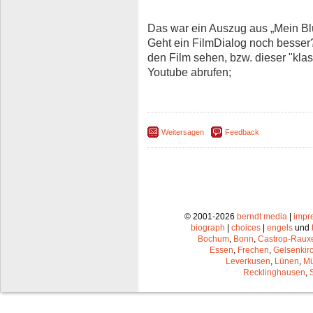
Das war ein Auszug aus „Mein Bl
Geht ein FilmDialog noch besser?! 
den Film sehen, bzw. dieser "klass
Youtube abrufen;
Weitersagen
Feedback
© 2001-2026
berndt media
|
impr
biograph
|
choices
|
engels
und
Bochum
,
Bonn
,
Castrop-Raux
Essen
,
Frechen
,
Gelsenkir
Leverkusen
,
Lünen
,
Mü
Recklinghausen
,