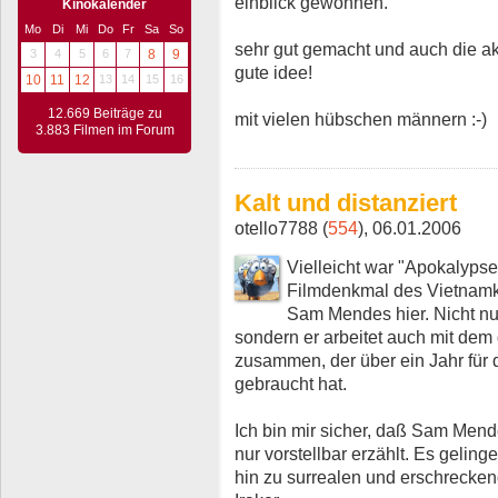
einblick gewonnen.
Kinokalender
Mo
Di
Mi
Do
Fr
Sa
So
sehr gut gemacht und auch die ak
3
4
5
6
7
8
9
gute idee!
10
11
12
13
14
15
16
12.669 Beiträge zu
mit vielen hübschen männern :-)
3.883 Filmen im Forum
Kalt und distanziert
otello7788 (
554
), 06.01.2006
Vielleicht war "Apokalyps
Filmdenkmal des Vietnamk
Sam Mendes hier. Nicht nu
sondern er arbeitet auch mit de
zusammen, der über ein Jahr für
gebraucht hat.
Ich bin mir sicher, daß Sam Mend
nur vorstellbar erzählt. Es geling
hin zu surrealen und erschreck