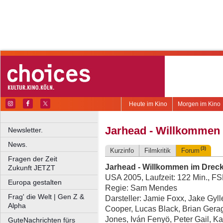
Heute im Kino
Morgen im Kino
Jarhead - Willkommen
Newsletter.
News.
(3)
Kurzinfo
Filmkritik
Forum
Fragen der Zeit
Jarhead - Willkommen im Drec
Zukunft JETZT
USA 2005, Laufzeit: 122 Min., F
Europa gestalten
Regie: Sam Mendes
Frag' die Welt | Gen Z &
Darsteller: Jamie Foxx, Jake Gyll
Alpha
Cooper, Lucas Black, Brian Gera
Jones, Iván Fenyö, Peter Gail, K
GuteNachrichten fürs