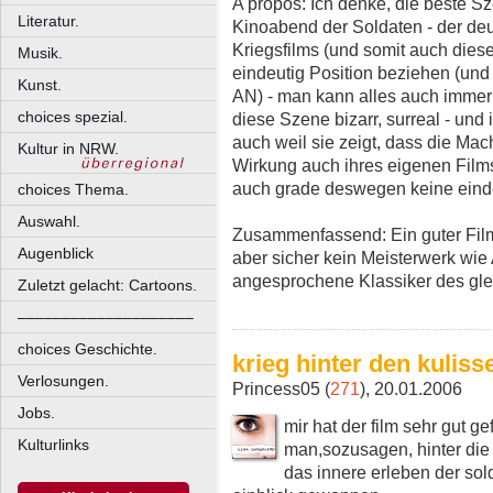
A propos: Ich denke, die beste Sz
Literatur.
Kinoabend der Soldaten - der de
Kriegsfilms (und somit auch dies
Musik.
eindeutig Position beziehen (und 
Kunst.
AN) - man kann alles auch immer 
choices spezial.
diese Szene bizarr, surreal - un
auch weil sie zeigt, dass die Ma
Kultur in NRW.
Wirkung auch ihres eigenen Films r
auch grade deswegen keine einde
choices Thema.
Auswahl.
Zusammenfassend: Ein guter Film
Augenblick
aber sicher kein Meisterwerk wi
angesprochene Klassiker des gle
Zuletzt gelacht: Cartoons.
––––––––––––––––––––
choices Geschichte.
krieg hinter den kuliss
Verlosungen.
Princess05 (
271
), 20.01.2006
Jobs.
mir hat der film sehr gut g
Kulturlinks
man,sozusagen, hinter die
das innere erleben der sol