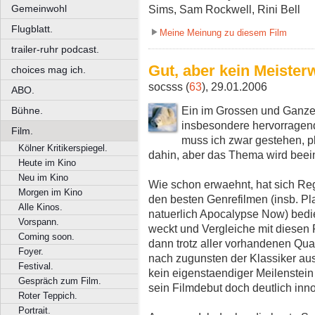
Gemeinwohl
Sims, Sam Rockwell, Rini Bell
Flugblatt.
Meine Meinung zu diesem Film
trailer-ruhr podcast.
Gut, aber kein Meister
choices mag ich.
socsss (
63
), 29.01.2006
ABO.
Ein im Grossen und Ganzen
Bühne.
insbesondere hervorragend
Film.
muss ich zwar gestehen, p
Kölner Kritikerspiegel.
dahin, aber das Thema wird beein
Heute im Kino
Neu im Kino
Wie schon erwaehnt, hat sich R
Morgen im Kino
den besten Genrefilmen (insb. Pl
Alle Kinos.
natuerlich Apocalypse Now) bedie
Vorspann.
weckt und Vergleiche mit diesen F
Coming soon.
dann trotz aller vorhandenen Qua
Foyer.
nach zugunsten der Klassiker aus! 
Festival.
kein eigenstaendiger Meilenstein
Gespräch zum Film.
sein Filmdebut doch deutlich inno
Roter Teppich.
Portrait.