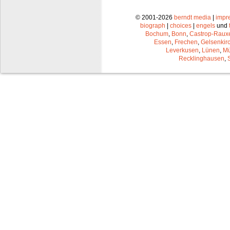
© 2001-2026
berndt media
|
impr
biograph
|
choices
|
engels
und
Bochum
,
Bonn
,
Castrop-Raux
Essen
,
Frechen
,
Gelsenkir
Leverkusen
,
Lünen
,
Mü
Recklinghausen
,