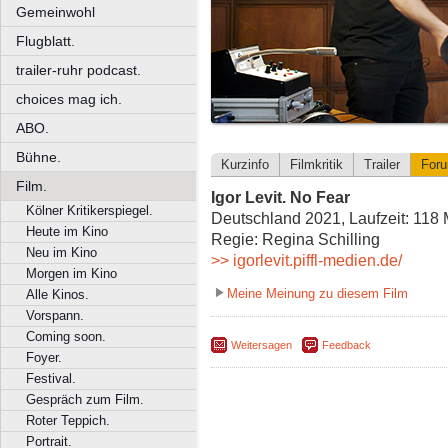
Gemeinwohl
Flugblatt.
trailer-ruhr podcast.
choices mag ich.
ABO.
Bühne.
Kurzinfo
Filmkritik
Trailer
For
Film.
Igor Levit. No Fear
Kölner Kritikerspiegel.
Deutschland 2021, Laufzeit: 118 
Heute im Kino
Regie: Regina Schilling
Neu im Kino
>> igorlevit.piffl-medien.de/
Morgen im Kino
Meine Meinung zu diesem Film
Alle Kinos.
Vorspann.
Coming soon.
Weitersagen
Feedback
Foyer.
Festival.
Gespräch zum Film.
Roter Teppich.
Portrait.