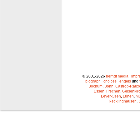
© 2001-2026
berndt media
|
impr
biograph
|
choices
|
engels
und
Bochum
,
Bonn
,
Castrop-Raux
Essen
,
Frechen
,
Gelsenkir
Leverkusen
,
Lünen
,
Mü
Recklinghausen
,