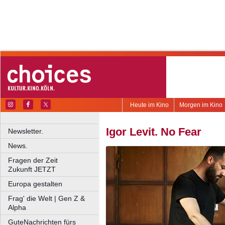
Heute im Kino
Morgen im Kino
Igor Levit. No Fear
Newsletter.
News.
Fragen der Zeit
Zukunft JETZT
Europa gestalten
Frag' die Welt | Gen Z &
Alpha
GuteNachrichten fürs