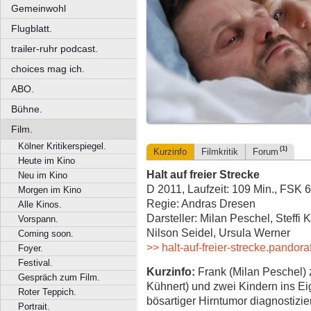
Gemeinwohl
Flugblatt.
trailer-ruhr podcast.
choices mag ich.
ABO.
Bühne.
Film.
Kölner Kritikerspiegel.
(1)
Kurzinfo
Filmkritik
Forum
Heute im Kino
Halt auf freier Strecke
Neu im Kino
D 2011, Laufzeit: 109 Min., FSK 6
Morgen im Kino
Regie: Andras Dresen
Alle Kinos.
Darsteller: Milan Peschel, Steffi 
Vorspann.
Nilson Seidel, Ursula Werner
Coming soon.
>> halt-auf-freier-strecke.pandora
Foyer.
Festival.
Kurzinfo:
Frank (Milan Peschel) z
Gespräch zum Film.
Kühnert) und zwei Kindern ins Ei
Roter Teppich.
bösartiger Hirntumor diagnostiz
Portrait.