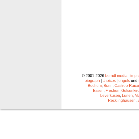
© 2001-2026
berndt media
|
impr
biograph
|
choices
|
engels
und
Bochum
,
Bonn
,
Castrop-Raux
Essen
,
Frechen
,
Gelsenkir
Leverkusen
,
Lünen
,
Mü
Recklinghausen
,