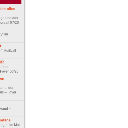
ich alles
age und das
rtrait 07/26
ay“ im
t
n“, Fußball
DDR
 einer
 Foyer 06/26
hen
and, der
us – Foyer
nwand –
lmfans
hungen im Mai