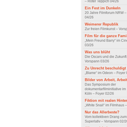
– Roter Teppich 04/26
Ein Fest im Dunkeln
20 Jahre Filmforum NRW – 
04/26
Weimerer Republik
Zur freien Filmkunst – Vor
Film für die ganze Fami
„Mein Freund Barry“ im Ci
03/26
Was uns blüht
Die Oscars und die Zukunft 
Vorspann 03/26
Zu Unrecht beschuldigt
„Blame“ im Odeon – Foyer 
Bilder von Arbeit, Arbei
Das Symposium der
dokumentarfilminitiative im
Köln – Foyer 02/26
Fiktion mit realen Hint
„White Snail“ im Filmhaus 
Nur das Allerbeste?
Vom kollektiven Drang zum r
Superlativ – Vorspann 02/2