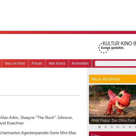
Neu im Kino
Forum
Alle Kinos
Anmelden
Neue Kinofilme
, Alan Arkin, Dwayne "The Rock" Johnson,
PAW Patrol: Der Dino-Film
avid Koechner
 charmanten Agentenparodie-Serie Mini-Max
Film.