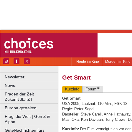
Heute im Kino
Morgen im Kino
Get Smart
Newsletter.
News.
(5)
Kurzinfo
Forum
Fragen der Zeit
Get Smart
Zukunft JETZT
USA 2008, Laufzeit: 110 Min., FSK 12
Europa gestalten
Regie: Peter Segal
Darsteller: Steve Carell, Anne Hathaway
Frag' die Welt | Gen Z &
Masi Oka, Ken Davitian, Terry Crews, D
Alpha
Kurzinfo:
Der Film verneigt sich vor der
GuteNachrichten fürs