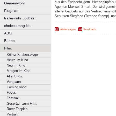
aus den Endsechzigern. Hier schlüpft nun 
Gemeinwohl
Agenten Maxwell Smart. Der wird gemei
Flugblatt.
allerlei Gadgets auf das Verbrechersyndi
Schurken Siegfried (Terence Stamp)  natü
trailer-ruhr podcast.
choices mag ich.
Weitersagen
Feedback
ABO.
Bühne.
Film.
Kölner Kritikerspiegel.
Heute im Kino
Neu im Kino
Morgen im Kino
Alle Kinos.
Vorspann.
Coming soon.
Foyer.
Festival.
Gespräch zum Film.
Roter Teppich.
Portrait.