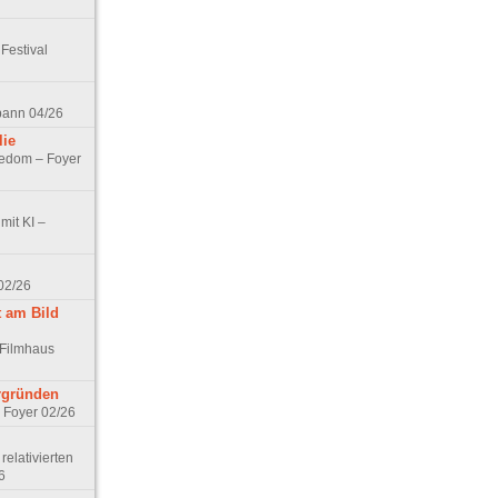
Festival
spann 04/26
lie
nedom – Foyer
mit KI –
02/26
t am Bild
 Filmhaus
ergründen
– Foyer 02/26
elativierten
6