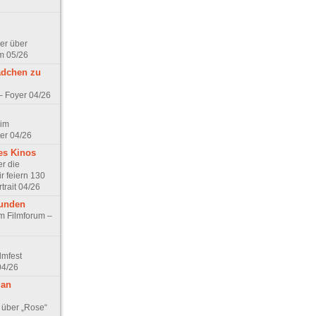
er über
m 05/26
ädchen zu
 – Foyer 04/26
 im
er 04/26
es Kinos
r die
r feiern 130
trait 04/26
eunden
im Filmforum –
lmfest
04/26
 an
 über „Rose“