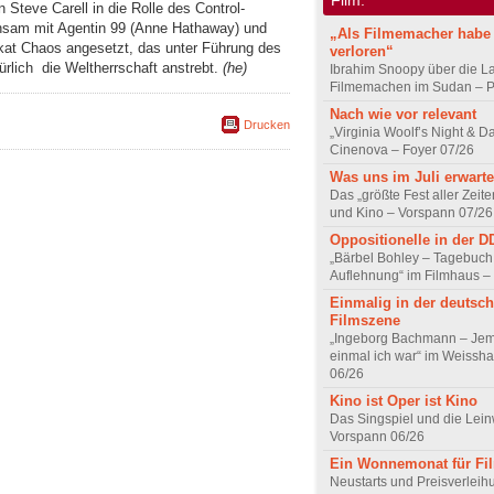
Steve Carell in die Rolle des Control-
nsam mit Agentin 99 (Anne Hathaway) und
„Als Filmemacher habe 
kat Chaos angesetzt, das unter Führung des
verloren“
rlich  die Weltherrschaft anstrebt.
(he)
Ibrahim Snoopy über die L
Filmemachen im Sudan – Po
Nach wie vor relevant
Drucken
„Virginia Woolf’s Night & D
Cinenova – Foyer 07/26
Was uns im Juli erwarte
Das „größte Fest aller Zeite
und Kino – Vorspann 07/26
Oppositionelle in der 
„Bärbel Bohley – Tagebuch
Auflehnung“ im Filmhaus –
Einmalig in der deutsc
Filmszene
„Ingeborg Bachmann – Jem
einmal ich war“ im Weissha
06/26
Kino ist Oper ist Kino
Das Singspiel und die Lei
Vorspann 06/26
Ein Wonnemonat für Fi
Neustarts und Preisverlei