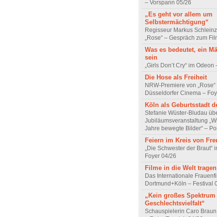
– Vorspann 05/26
„Es geht vor allem um
Selbstermächtigung“
Regisseur Markus Schleinz
„Rose“ – Gespräch zum Fil
Was es bedeutet, ein M
sein
„Girls Don’t Cry“ im Odeon
Die Hose als Freiheit
NRW-Premiere von „Rose“
Düsseldorfer Cinema – Foy
Köln als Geburtsstadt d
Stefanie Wüster-Bludau übe
Jubiläumsveranstaltung „Wi
Jahre bewegte Bilder“ – Por
Feiern im Kreis von Fr
„Die Schwester der Braut“ 
Foyer 04/26
Filme in die Welt tragen
Das Internationale Frauenfi
Dortmund+Köln – Festival 
„Kein großes Spektrum
Geschlechtsvielfalt“
Schauspielerin Caro Braun