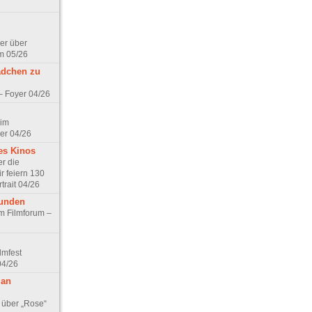
er über
m 05/26
ädchen zu
 – Foyer 04/26
 im
er 04/26
es Kinos
r die
r feiern 130
trait 04/26
eunden
im Filmforum –
lmfest
04/26
 an
 über „Rose“