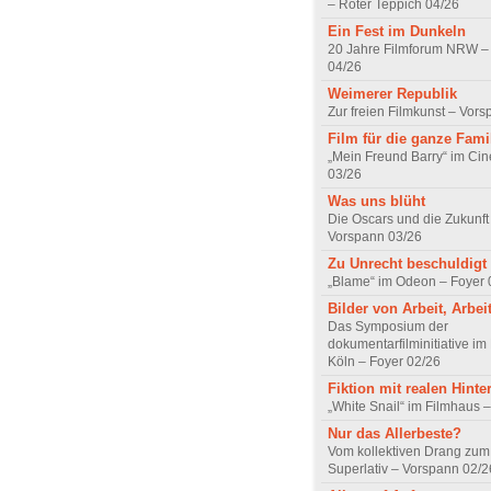
– Roter Teppich 04/26
Ein Fest im Dunkeln
20 Jahre Filmforum NRW – 
04/26
Weimerer Republik
Zur freien Filmkunst – Vor
Film für die ganze Fami
„Mein Freund Barry“ im Ci
03/26
Was uns blüht
Die Oscars und die Zukunft 
Vorspann 03/26
Zu Unrecht beschuldigt
„Blame“ im Odeon – Foyer 
Bilder von Arbeit, Arbei
Das Symposium der
dokumentarfilminitiative im
Köln – Foyer 02/26
Fiktion mit realen Hint
„White Snail“ im Filmhaus 
Nur das Allerbeste?
Vom kollektiven Drang zum r
Superlativ – Vorspann 02/2