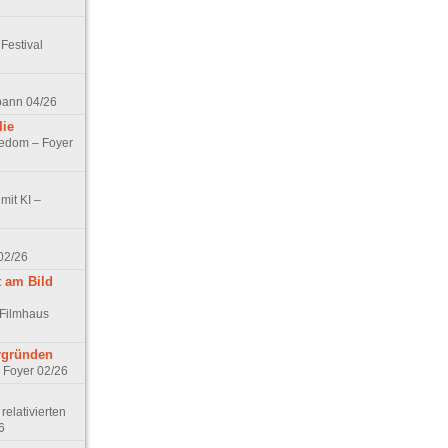
Festival
spann 04/26
lie
nedom – Foyer
mit KI –
02/26
t am Bild
 Filmhaus
ergründen
– Foyer 02/26
elativierten
6