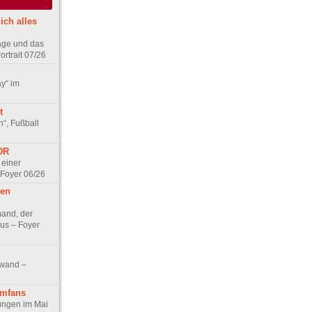
ich alles
age und das
rtrait 07/26
ay“ im
t
n“, Fußball
DDR
 einer
 Foyer 06/26
hen
and, der
us – Foyer
nwand –
lmfans
hungen im Mai