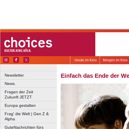
Heute im Kino
Morgen im Kino
Einfach das Ende der We
Newsletter.
News.
Fragen der Zeit
Zukunft JETZT
Europa gestalten
Frag' die Welt | Gen Z &
Alpha
GuteNachrichten fürs