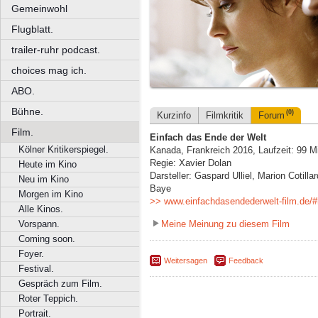
Gemeinwohl
Flugblatt.
trailer-ruhr podcast.
choices mag ich.
ABO.
Bühne.
(0)
Kurzinfo
Filmkritik
Forum
Film.
Einfach das Ende der Welt
Kölner Kritikerspiegel.
Kanada, Frankreich 2016, Laufzeit: 99 M
Regie: Xavier Dolan
Heute im Kino
Darsteller: Gaspard Ulliel, Marion Cotill
Neu im Kino
Baye
Morgen im Kino
>> www.einfachdasendederwelt-film.de/
Alle Kinos.
Meine Meinung zu diesem Film
Vorspann.
Coming soon.
Foyer.
Weitersagen
Feedback
Festival.
Gespräch zum Film.
Roter Teppich.
Portrait.