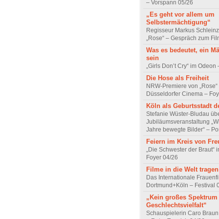
– Vorspann 05/26
„Es geht vor allem um
Selbstermächtigung“
Regisseur Markus Schleinz
„Rose“ – Gespräch zum Fil
Was es bedeutet, ein M
sein
„Girls Don’t Cry“ im Odeon
Die Hose als Freiheit
NRW-Premiere von „Rose“
Düsseldorfer Cinema – Foy
Köln als Geburtsstadt d
Stefanie Wüster-Bludau übe
Jubiläumsveranstaltung „Wi
Jahre bewegte Bilder“ – Por
Feiern im Kreis von Fr
„Die Schwester der Braut“ 
Foyer 04/26
Filme in die Welt tragen
Das Internationale Frauenfi
Dortmund+Köln – Festival 
„Kein großes Spektrum
Geschlechtsvielfalt“
Schauspielerin Caro Braun