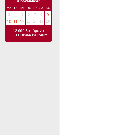
Kinokalender
Mo
Di
Mi
Do
Fr
Sa
So
3
4
5
6
7
8
9
10
11
12
13
14
15
16
12.669 Beiträge zu
3.883 Filmen im Forum