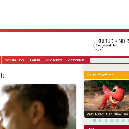
Neu im Kino
Forum
Alle Kinos
Anmelden
lt
Neue Kinofilme
PAW Patrol: Der Dino-Film
Film.