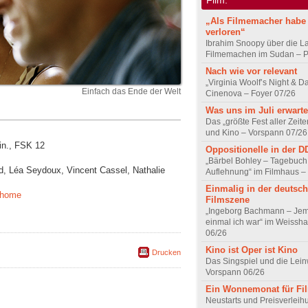
„Als Filmemacher habe 
verloren“
Ibrahim Snoopy über die L
Filmemachen im Sudan – Po
Nach wie vor relevant
„Virginia Woolf’s Night & D
Einfach das Ende der Welt
Cinenova – Foyer 07/26
Was uns im Juli erwarte
Das „größte Fest aller Zeite
und Kino – Vorspann 07/26
in., FSK 12
Oppositionelle in der 
„Bärbel Bohley – Tagebuch
ard, Léa Seydoux, Vincent Cassel, Nathalie
Auflehnung“ im Filmhaus –
Einmalig in der deutsc
#home
Filmszene
„Ingeborg Bachmann – Jem
einmal ich war“ im Weissha
06/26
Kino ist Oper ist Kino
Drucken
Das Singspiel und die Lei
Vorspann 06/26
Ein Wonnemonat für Fi
Neustarts und Preisverlei