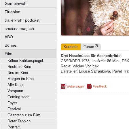
Gemeinwohl
Flugblatt.
trailer-ruhr podcast.
choices mag ich.
ABO.
Bühne.
(9)
Kurzinfo
Forum
Film.
Drei Haselnüsse für Aschenbrödel
Kölner Kritikerspiegel.
CSSR/DDR 1973, Laufzeit: 86 Min., FSK
Regie: Václav Vorlícek
Heute im Kino
Darsteller: Libuse Safranková, Pavel Tr
Neu im Kino
Morgen im Kino
Alle Kinos.
Weitersagen
Feedback
Vorspann.
Coming soon.
Foyer.
Festival.
Gespräch zum Film.
Roter Teppich.
Portrait.