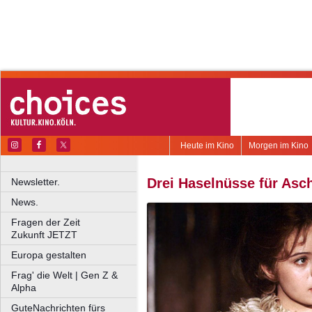
Heute im Kino
Morgen im Kino
Drei Haselnüsse für Asc
Newsletter.
News.
Fragen der Zeit
Zukunft JETZT
Europa gestalten
Frag' die Welt | Gen Z &
Alpha
GuteNachrichten fürs