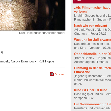
„Als Filmemacher habe 
verloren“
Ibrahim Snoopy über die L
Filmemachen im Sudan – Po
Nach wie vor relevant
„Virginia Woolf’s Night & D
Drei Haselnüsse für Aschenbrödel
Cinenova – Foyer 07/26
Was uns im Juli erwarte
Das „größte Fest aller Zeite
und Kino – Vorspann 07/26
 6
Oppositionelle in der 
„Bärbel Bohley – Tagebuch
ávnicek, Carola Braunbock, Rolf Hoppe
Auflehnung“ im Filmhaus –
Einmalig in der deutsc
Filmszene
Drucken
„Ingeborg Bachmann – Jem
einmal ich war“ im Weissha
06/26
Kino ist Oper ist Kino
Das Singspiel und die Lei
Vorspann 06/26
Ein Wonnemonat für Fi
Neustarts und Preisverlei