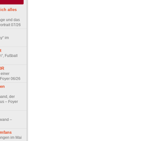
ich alles
age und das
rtrait 07/26
ay“ im
t
n“, Fußball
DDR
 einer
 Foyer 06/26
hen
and, der
us – Foyer
nwand –
lmfans
hungen im Mai