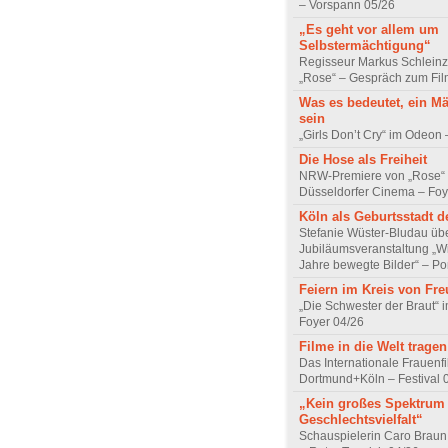
– Vorspann 05/26
„Es geht vor allem um
Selbstermächtigung“
Regisseur Markus Schleinz
„Rose“ – Gespräch zum Fil
Was es bedeutet, ein M
sein
„Girls Don’t Cry“ im Odeon
Die Hose als Freiheit
NRW-Premiere von „Rose“
Düsseldorfer Cinema – Foy
Köln als Geburtsstadt d
Stefanie Wüster-Bludau übe
Jubiläumsveranstaltung „Wi
Jahre bewegte Bilder“ – Por
Feiern im Kreis von Fr
„Die Schwester der Braut“ 
Foyer 04/26
Filme in die Welt tragen
Das Internationale Frauenfi
Dortmund+Köln – Festival 
„Kein großes Spektrum
Geschlechtsvielfalt“
Schauspielerin Caro Braun