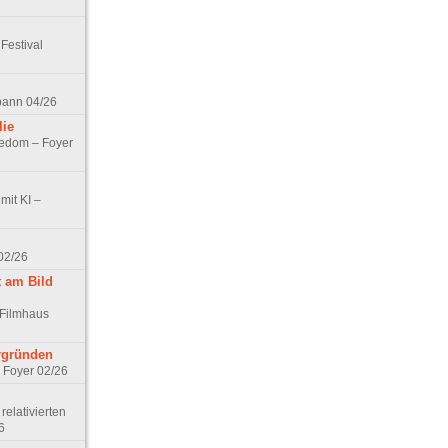
Festival
spann 04/26
lie
nedom – Foyer
mit KI –
02/26
t am Bild
 Filmhaus
ergründen
– Foyer 02/26
elativierten
6