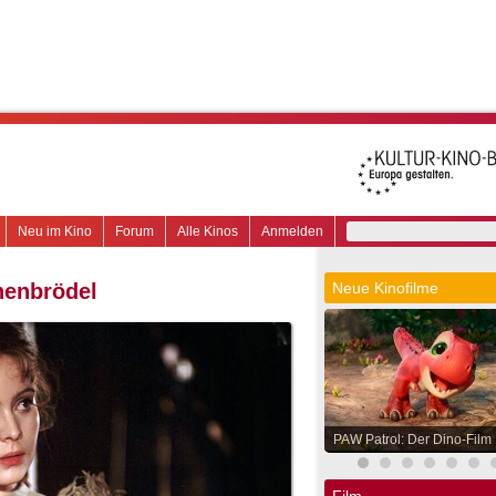
Neu im Kino
Forum
Alle Kinos
Anmelden
henbrödel
Neue Kinofilme
PAW Patrol: Der Dino-Film
Film.