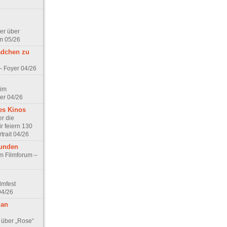
er über
m 05/26
ädchen zu
 – Foyer 04/26
 im
er 04/26
es Kinos
r die
r feiern 130
trait 04/26
eunden
im Filmforum –
lmfest
04/26
 an
 über „Rose“