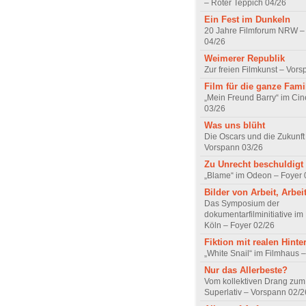
– Roter Teppich 04/26
Ein Fest im Dunkeln
20 Jahre Filmforum NRW – 
04/26
Weimerer Republik
Zur freien Filmkunst – Vor
Film für die ganze Fami
„Mein Freund Barry“ im Ci
03/26
Was uns blüht
Die Oscars und die Zukunft 
Vorspann 03/26
Zu Unrecht beschuldigt
„Blame“ im Odeon – Foyer 
Bilder von Arbeit, Arbei
Das Symposium der
dokumentarfilminitiative im
Köln – Foyer 02/26
Fiktion mit realen Hint
„White Snail“ im Filmhaus 
Nur das Allerbeste?
Vom kollektiven Drang zum r
Superlativ – Vorspann 02/2