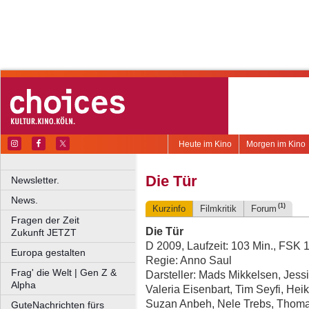
Heute im Kino
Morgen im Kino
Die Tür
Newsletter.
News.
(1)
Kurzinfo
Filmkritik
Forum
Fragen der Zeit
Die Tür
Zukunft JETZT
D 2009, Laufzeit: 103 Min., FSK 
Europa gestalten
Regie: Anno Saul
Frag' die Welt | Gen Z &
Darsteller: Mads Mikkelsen, Jes
Alpha
Valeria Eisenbart, Tim Seyfi, He
Suzan Anbeh, Nele Trebs, Thoma
GuteNachrichten fürs