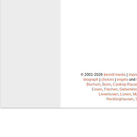
© 2001-2026
berndt media
|
impr
biograph
|
choices
|
engels
und
Bochum
,
Bonn
,
Castrop-Raux
Essen
,
Frechen
,
Gelsenkir
Leverkusen
,
Lünen
,
Mü
Recklinghausen
,