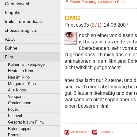
Meine Meinung zu diesem Film
Gemeinwohl
Flugblatt.
OMG
trailer-ruhr podcast.
Princess05 (
271
), 24.06.2007
choices mag ich.
noch so einer von diesen 
ABO.
ist bekannt, das ende vorh
überlebenden. sehr vorrau
Bühne.
zugeben dass ich mich das ein o
Film.
animationen in dem film sind üb
Kölner Kritikerspiegel.
nicht wirklich gut gemacht.
Heute im Kino
Neu im Kino
aber das fazit: nur 2 sterne. und
Morgen im Kino
sein. nach einer abstimmung bei
Alle Kinos.
gut, 2 leute mittelmäßig und der r
Vorspann.
war kann ich nicht sagen,aber es 
Coming soon.
einen besseren film!
Foyer.
Festival.
Gespräch zum Film.
Roter Teppich.
Weitersagen
Feedback
Portrait.