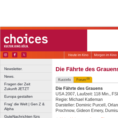
Heute im Kino
Morgen im Kino
Die Fährte des Grauen
Newsletter.
News.
(1)
Kurzinfo
Forum
Fragen der Zeit
Die Fährte des Grauens
Zukunft JETZT
USA 2007, Laufzeit: 118 Min., F
Europa gestalten
Regie: Michael Katleman
Frag' die Welt | Gen Z &
Darsteller: Dominic Purcell, Orl
Alpha
Prochnow, Gideon Emery, Dumis
GuteNachrichten fürs