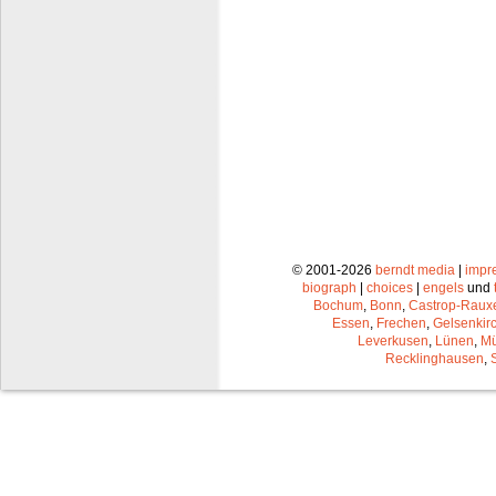
© 2001-2026
berndt media
|
impr
biograph
|
choices
|
engels
und
Bochum
,
Bonn
,
Castrop-Raux
Essen
,
Frechen
,
Gelsenkir
Leverkusen
,
Lünen
,
Mü
Recklinghausen
,