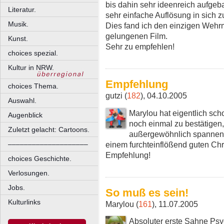
bis dahin sehr ideenreich aufge
Literatur.
sehr einfache Auflösung in sich
Musik.
Dies fand ich den einzigen Wehr
gelungenen Film.
Kunst.
Sehr zu empfehlen!
choices spezial.
Kultur in NRW.
Empfehlung
choices Thema.
gutzi (
182
), 04.10.2005
Auswahl.
Marylou hat eigentlich scho
Augenblick
noch einmal zu bestätigen,
Zuletzt gelacht: Cartoons.
außergewöhnlich spannender
einem furchteinflößend guten Chri
––––––––––––––––––––
Empfehlung!
choices Geschichte.
Verlosungen.
Jobs.
So muß es sein!
Kulturlinks
Marylou (
161
), 11.07.2005
Absoluter erste Sahne Psyc