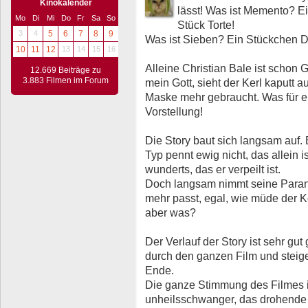
Kinokalender
lässt! Was ist Memento? 
Mo
Di
Mi
Do
Fr
Sa
So
Stück Torte!
3
4
5
6
7
8
9
Was ist Sieben? Ein Stückchen 
10
11
12
13
14
15
16
Alleine Christian Bale ist schon
12.669 Beiträge zu
3.883 Filmen im Forum
mein Gott, sieht der Kerl kaputt a
Maske mehr gebraucht. Was für e
Vorstellung!
Die Story baut sich langsam auf. E
Typ pennt ewig nicht, das allein 
wunderts, das er verpeilt ist.
Doch langsam nimmt seine Parano
mehr passt, egal, wie müde der Ko
aber was?
Der Verlauf der Story ist sehr gu
durch den ganzen Film und steig
Ende.
Die ganze Stimmung des Filmes i
unheilsschwanger, das drohende 