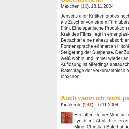
Mäxchen (
12
), 18.11.2004
Jenseits aller Kritiken gibt es n
als Zuscher von einem Film überas
Film. Eine spanische Produktion m
Kraft des Films liegt in einer gla
Betrachter eine nahezu absorbier
Formensprache erinnert an Hitch
Steigerung der Suspense. Der Zus
weiß wohin und immer wieder an 
Auflösung ist allerdings enttäus
Ratschläge der verkehrsethisch or
Mäxchen.
Auch wenn ich nicht paran
Kinokeule (
541
), 16.11.2004
Ein toller, kleiner Mindfuc
Lynch, mit Ähnlichkeiten z
Mind. Christian Bale hat b