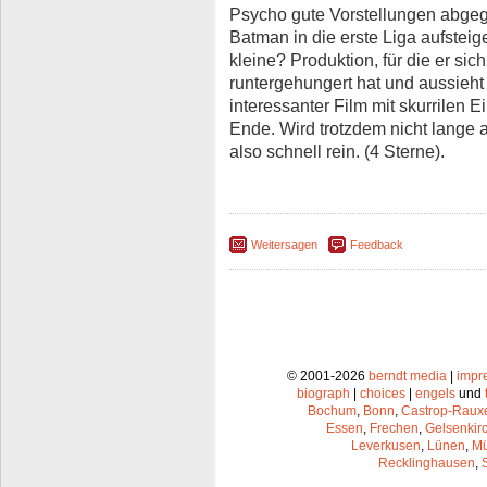
Psycho gute Vorstellungen abge
Batman in die erste Liga aufsteigen
kleine? Produktion, für die er sic
runtergehungert hat und aussieht 
interessanter Film mit skurrilen
Ende. Wird trotzdem nicht lange
also schnell rein. (4 Sterne).
Weitersagen
Feedback
© 2001-2026
berndt media
|
impr
biograph
|
choices
|
engels
und
Bochum
,
Bonn
,
Castrop-Raux
Essen
,
Frechen
,
Gelsenkir
Leverkusen
,
Lünen
,
Mü
Recklinghausen
,