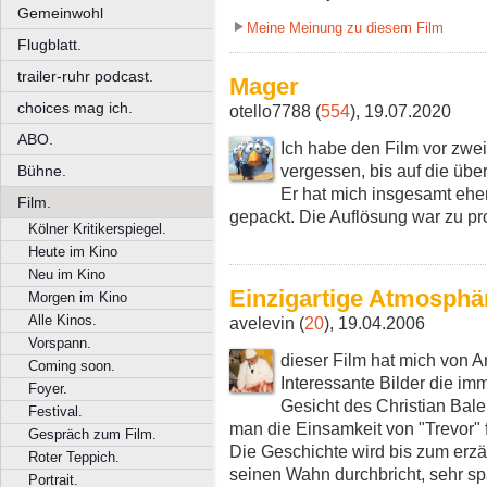
Gemeinwohl
Meine Meinung zu diesem Film
Flugblatt.
trailer-ruhr podcast.
Mager
choices mag ich.
otello7788 (
554
), 19.07.2020
ABO.
Ich habe den Film vor zw
vergessen, bis auf die übe
Bühne.
Er hat mich insgesamt eher
Film.
gepackt. Die Auflösung war zu pr
Kölner Kritikerspiegel.
Heute im Kino
Neu im Kino
Einzigartige Atmosphä
Morgen im Kino
Alle Kinos.
avelevin (
20
), 19.04.2006
Vorspann.
dieser Film hat mich von 
Coming soon.
Interessante Bilder die i
Foyer.
Gesicht des Christian Bale
Festival.
man die Einsamkeit von "Trevor" f
Gespräch zum Film.
Die Geschichte wird bis zum erzä
Roter Teppich.
seinen Wahn durchbricht, sehr s
Portrait.