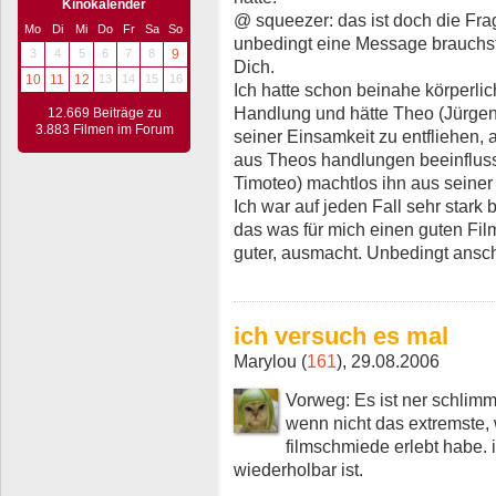
Kinokalender
@ squeezer: das ist doch die Fra
Mo
Di
Mi
Do
Fr
Sa
So
unbedingt eine Message brauchst 
3
4
5
6
7
8
9
Dich.
10
11
12
13
14
15
16
Ich hatte schon beinahe körperl
Handlung und hätte Theo (Jürgen
12.669 Beiträge zu
3.883 Filmen im Forum
seiner Einsamkeit zu entfliehen,
aus Theos handlungen beeinfluss
Timoteo) machtlos ihn aus seiner 
Ich war auf jeden Fall sehr stark
das was für mich einen guten Film
guter, ausmacht. Unbedingt ansc
ich versuch es mal
Marylou (
161
), 29.08.2006
Vorweg: Es ist ner schlimm
wenn nicht das extremste, 
filmschmiede erlebt habe. 
wiederholbar ist.