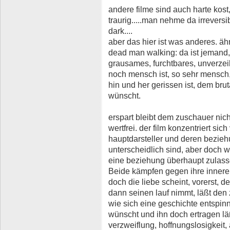
andere filme sind auch harte kost
traurig.....man nehme da irrevers
dark....
aber das hier ist was anderes. äh
dead man walking: da ist jemand, d
grausames, furchtbares, unverzeih
noch mensch ist, so sehr mensch,
hin und her gerissen ist, dem bru
wünscht.
erspart bleibt dem zuschauer nich
wertfrei. der film konzentriert sic
hauptdarsteller und deren bezieh
unterscheidlich sind, aber doch w
eine beziehung überhaupt zulass
Beide kämpfen gegen ihre inner
doch die liebe scheint, vorerst, d
dann seinen lauf nimmt, läßt den 
wie sich eine geschichte entspin
wünscht und ihn doch ertragen läß
verzweiflung, hoffnungslosigkeit,