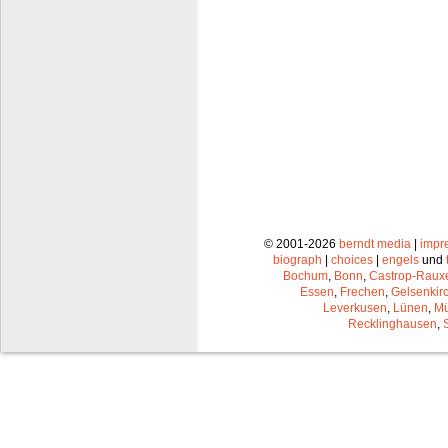
© 2001-2026
berndt media
|
impr
biograph
|
choices
|
engels
und
Bochum
,
Bonn
,
Castrop-Raux
Essen
,
Frechen
,
Gelsenkir
Leverkusen
,
Lünen
,
Mü
Recklinghausen
,