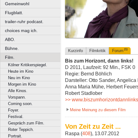
Gemeinwohl
Flugblatt.
trailer-ruhr podcast.
choices mag ich.
ABO.
Bühne.
(1)
Kurzinfo
Filmkritik
Forum
Film.
Bis zum Horizont, dann links!
Kölner Kritikerspiegel.
D 2011, Laufzeit: 92 Min., FSK 0
Heute im Kino
Regie: Bernd Böhlich
Neu im Kino
Darsteller: Otto Sander, Angelica
Morgen im Kino
Anna Maria Mühe, Herbert Feuerst
Alle Kinos.
Robert Stadlober
Vorspann.
>> www.biszumhorizontdannlinks
Coming soon.
Meine Meinung zu diesem Film
Foyer.
Festival.
Gespräch zum Film.
Von Zeit zu Zeit ...
Roter Teppich.
Raspa (
408
), 13.07.2012
Portrait.