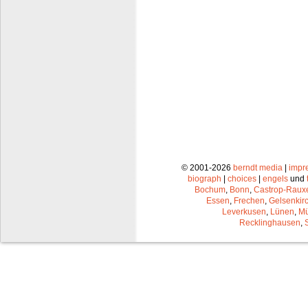
© 2001-2026
berndt media
|
impr
biograph
|
choices
|
engels
und
Bochum
,
Bonn
,
Castrop-Raux
Essen
,
Frechen
,
Gelsenkir
Leverkusen
,
Lünen
,
Mü
Recklinghausen
,