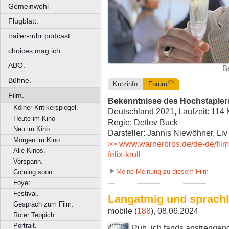
Gemeinwohl
Flugblatt.
trailer-ruhr podcast.
choices mag ich.
ABO.
B
Bühne.
(1)
Kurzinfo
Forum
Film.
Bekenntnisse des Hochstaplers 
Kölner Kritikerspiegel.
Deutschland 2021, Laufzeit: 114 
Heute im Kino
Regie: Detlev Buck
Neu im Kino
Darsteller: Jannis Niewöhner, Liv
Morgen im Kino
>> www.warnerbros.de/de-de/film
Alle Kinos.
felix-krull
Vorspann.
Meine Meinung zu diesem Film
Coming soon.
Foyer.
Festival.
Langatmig und sprachl
Gespräch zum Film.
mobile (
188
), 08.06.2024
Roter Teppich.
Portrait.
Puh, ich fands anstrengend