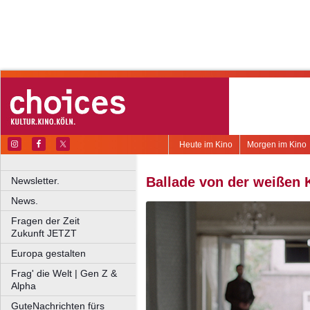
Heute im Kino
Morgen im Kino
Ballade von der weißen 
Newsletter.
News.
Fragen der Zeit
Zukunft JETZT
Europa gestalten
Frag' die Welt | Gen Z &
Alpha
GuteNachrichten fürs