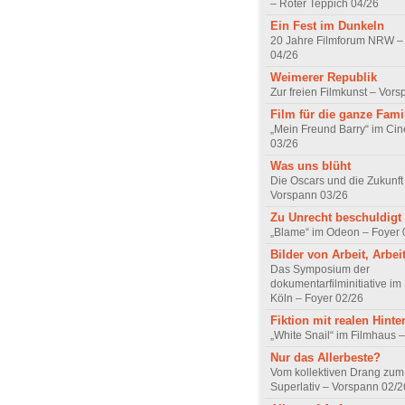
– Roter Teppich 04/26
Ein Fest im Dunkeln
20 Jahre Filmforum NRW – 
04/26
Weimerer Republik
Zur freien Filmkunst – Vor
Film für die ganze Fami
„Mein Freund Barry“ im Ci
03/26
Was uns blüht
Die Oscars und die Zukunft 
Vorspann 03/26
Zu Unrecht beschuldigt
„Blame“ im Odeon – Foyer 
Bilder von Arbeit, Arbei
Das Symposium der
dokumentarfilminitiative im
Köln – Foyer 02/26
Fiktion mit realen Hint
„White Snail“ im Filmhaus 
Nur das Allerbeste?
Vom kollektiven Drang zum r
Superlativ – Vorspann 02/2