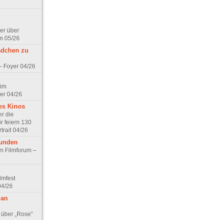
er über
m 05/26
ädchen zu
 – Foyer 04/26
 im
er 04/26
es Kinos
r die
r feiern 130
trait 04/26
eunden
im Filmforum –
lmfest
04/26
 an
 über „Rose“