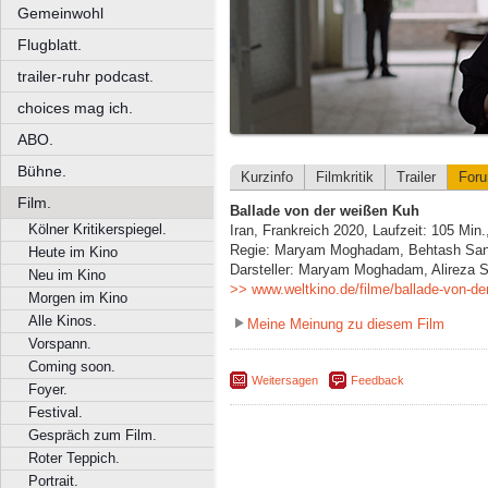
Gemeinwohl
Flugblatt.
trailer-ruhr podcast.
choices mag ich.
ABO.
Bühne.
Kurzinfo
Filmkritik
Trailer
For
Film.
Ballade von der weißen Kuh
Kölner Kritikerspiegel.
Iran, Frankreich 2020, Laufzeit: 105 Min
Regie: Maryam Moghadam, Behtash Sa
Heute im Kino
Darsteller: Maryam Moghadam, Alireza S
Neu im Kino
>> www.weltkino.de/filme/ballade-von-de
Morgen im Kino
Alle Kinos.
Meine Meinung zu diesem Film
Vorspann.
Coming soon.
Weitersagen
Feedback
Foyer.
Festival.
Gespräch zum Film.
Roter Teppich.
Portrait.