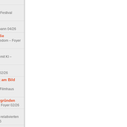
Festival
spann 04/26
lie
nedom – Foyer
mit KI –
02/26
t am Bild
 Filmhaus
ergründen
– Foyer 02/26
elativierten
6