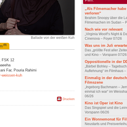
„Als Filmemacher habe 
verloren“
Ibrahim Snoopy über die L
Filmemachen im Sudan – Po
Nach wie vor relevant
„Virginia Woolf’s Night & D
Ballade von der weißen Kuh
Cinenova – Foyer 07/26
Was uns im Juli erwarte
(0)
um
Das „größte Fest aller Zeite
und Kino – Vorspann 07/26
., FSK 12
Oppositionelle in der 
naeeha
„Bärbel Bohley – Tagebuch
ani Far, Pouria Rahimi
Auflehnung“ im Filmhaus –
r-weissen-kuh
Einmalig in der deutsc
Filmszene
„Ingeborg Bachmann – Jem
einmal ich war“ im Weissha
06/26
Drucken
Kino ist Oper ist Kino
Das Singspiel und die Lei
Vorspann 06/26
Ein Wonnemonat für Fi
Neustarts und Preisverlei