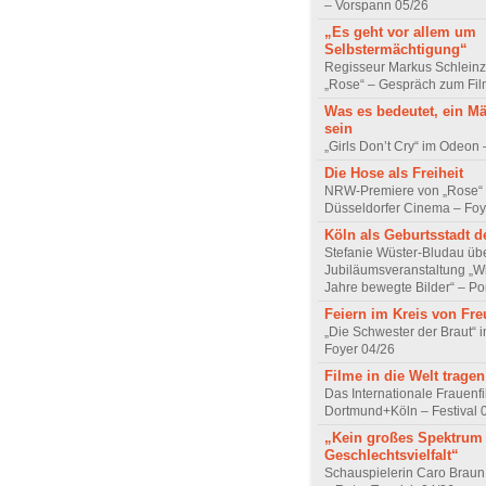
– Vorspann 05/26
„Es geht vor allem um
Selbstermächtigung“
Regisseur Markus Schleinz
„Rose“ – Gespräch zum Fil
Was es bedeutet, ein M
sein
„Girls Don’t Cry“ im Odeon
Die Hose als Freiheit
NRW-Premiere von „Rose“
Düsseldorfer Cinema – Foy
Köln als Geburtsstadt d
Stefanie Wüster-Bludau übe
Jubiläumsveranstaltung „Wi
Jahre bewegte Bilder“ – Por
Feiern im Kreis von Fr
„Die Schwester der Braut“ 
Foyer 04/26
Filme in die Welt tragen
Das Internationale Frauenfi
Dortmund+Köln – Festival 
„Kein großes Spektrum
Geschlechtsvielfalt“
Schauspielerin Caro Braun