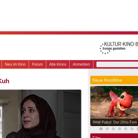
Neu im Kino
Forum
Alle Kinos
Anmelden
Kuh
Neue Kinofilme
PAW Patrol: Der Dino-Film
Film.