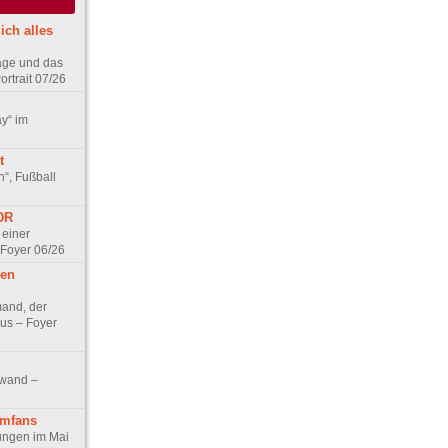
ich alles
age und das
rtrait 07/26
ay“ im
t
n“, Fußball
DDR
 einer
 Foyer 06/26
hen
and, der
us – Foyer
nwand –
lmfans
hungen im Mai