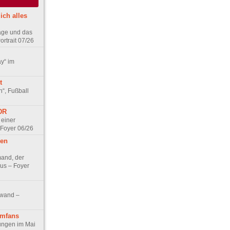
ich alles
age und das
rtrait 07/26
ay“ im
t
n“, Fußball
DDR
 einer
 Foyer 06/26
hen
and, der
us – Foyer
nwand –
lmfans
hungen im Mai