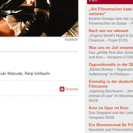
„Als Filmemacher habe 
verloren“
Ibrahim Snoopy über die L
Filmemachen im Sudan – Po
Nach wie vor relevant
„Virginia Woolf’s Night & D
Audition
Cinenova – Foyer 07/26
Was uns im Juli erwarte
Das „größte Fest aller Zeite
und Kino – Vorspann 07/26
Oppositionelle in der 
„Bärbel Bohley – Tagebuch
iyuki Matsuda, Renji Ishibashi
Auflehnung“ im Filmhaus –
Einmalig in der deutsc
Filmszene
Drucken
„Ingeborg Bachmann – Jem
einmal ich war“ im Weissha
06/26
Kino ist Oper ist Kino
Das Singspiel und die Lei
Vorspann 06/26
Ein Wonnemonat für Fi
Neustarts und Preisverlei