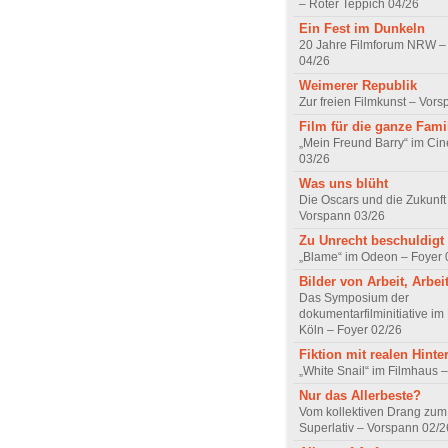
– Roter Teppich 04/26
Ein Fest im Dunkeln
20 Jahre Filmforum NRW – 
04/26
Weimerer Republik
Zur freien Filmkunst – Vor
Film für die ganze Fami
„Mein Freund Barry“ im Ci
03/26
Was uns blüht
Die Oscars und die Zukunft 
Vorspann 03/26
Zu Unrecht beschuldigt
„Blame“ im Odeon – Foyer 
Bilder von Arbeit, Arbei
Das Symposium der
dokumentarfilminitiative im
Köln – Foyer 02/26
Fiktion mit realen Hint
„White Snail“ im Filmhaus 
Nur das Allerbeste?
Vom kollektiven Drang zum r
Superlativ – Vorspann 02/2