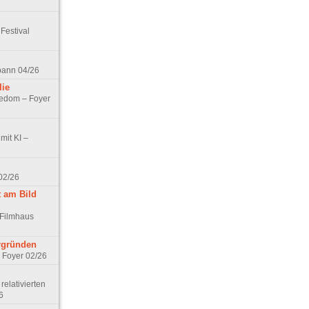
Festival
spann 04/26
lie
nedom – Foyer
mit KI –
02/26
t am Bild
 Filmhaus
ergründen
– Foyer 02/26
elativierten
6