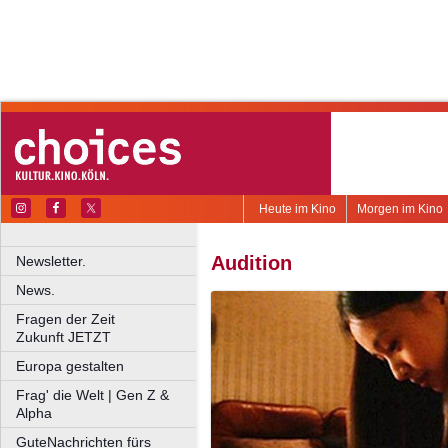
Heute im Kino
Morgen im Kino
Audition
Newsletter.
News.
Fragen der Zeit
Zukunft JETZT
Europa gestalten
Frag' die Welt | Gen Z &
Alpha
GuteNachrichten fürs