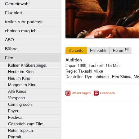
Gemeinwohl
Flugblatt.
trailer-ruhr podcast.
choices mag ich.
ABO.
Bühne.
(3)
Kurzinfo
Filmkritik
Forum
Film.
Audition
Kölner Kritikerspiegel.
Japan 1999, Laufzeit: 115 Min.
Regie: Takashi Miike
Heute im Kino
Darsteller: Ryo Ishibashi, Eihi Shiina, M
Neu im Kino
Morgen im Kino
Alle Kinos.
Weitersagen
Feedback
Vorspann.
Coming soon.
Foyer.
Festival.
Gespräch zum Film.
Roter Teppich.
Portrait.