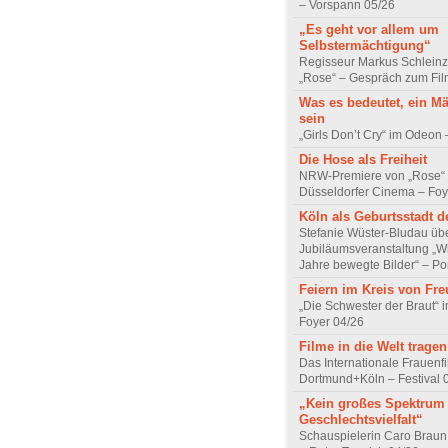
– Vorspann 05/26
„Es geht vor allem um
Selbstermächtigung“
Regisseur Markus Schleinz
„Rose“ – Gespräch zum Fil
Was es bedeutet, ein M
sein
„Girls Don’t Cry“ im Odeon
Die Hose als Freiheit
NRW-Premiere von „Rose“
Düsseldorfer Cinema – Foy
Köln als Geburtsstadt d
Stefanie Wüster-Bludau übe
Jubiläumsveranstaltung „Wi
Jahre bewegte Bilder“ – Por
Feiern im Kreis von Fr
„Die Schwester der Braut“ 
Foyer 04/26
Filme in die Welt tragen
Das Internationale Frauenfi
Dortmund+Köln – Festival 
„Kein großes Spektrum
Geschlechtsvielfalt“
Schauspielerin Caro Braun