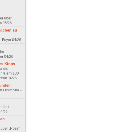
er über
m 05/26
ädchen zu
 – Foyer 04/26
 im
er 04/26
es Kinos
r die
r feiern 130
trait 04/26
eunden
im Filmforum –
lmfest
04/26
 an
 über „Rose“