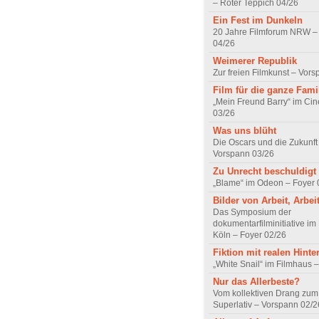
– Roter Teppich 04/26
Ein Fest im Dunkeln
20 Jahre Filmforum NRW – 
04/26
Weimerer Republik
Zur freien Filmkunst – Vor
Film für die ganze Fami
„Mein Freund Barry“ im Ci
03/26
Was uns blüht
Die Oscars und die Zukunft 
Vorspann 03/26
Zu Unrecht beschuldigt
„Blame“ im Odeon – Foyer 
Bilder von Arbeit, Arbei
Das Symposium der
dokumentarfilminitiative im
Köln – Foyer 02/26
Fiktion mit realen Hint
„White Snail“ im Filmhaus 
Nur das Allerbeste?
Vom kollektiven Drang zum r
Superlativ – Vorspann 02/2