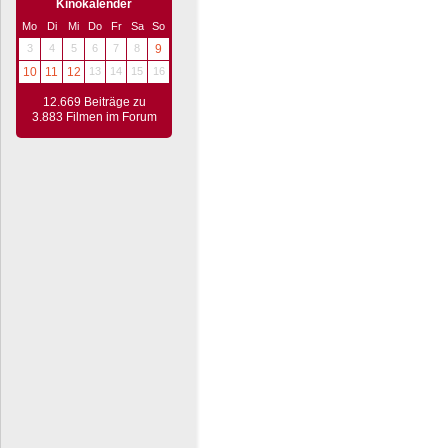
Kinokalender
Mo
Di
Mi
Do
Fr
Sa
So
3
4
5
6
7
8
9
10
11
12
13
14
15
16
12.669 Beiträge zu
3.883 Filmen im Forum