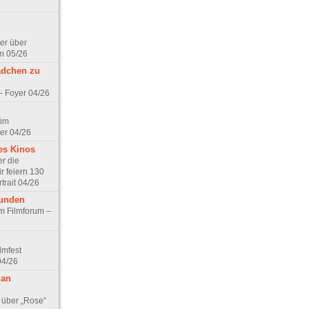
er über
m 05/26
ädchen zu
 – Foyer 04/26
 im
er 04/26
es Kinos
r die
r feiern 130
trait 04/26
eunden
im Filmforum –
lmfest
04/26
 an
 über „Rose“