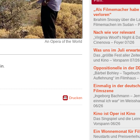
„Als Filmemacher habe 
verloren“
Ibrahim Snoopy über die L
Filmemachen im Sudan – Po
Nach wie vor relevant
„Virginia Woolf’s Night & D
An Opera of the World
Cinenova – Foyer 07/26
Was uns im Juli erwarte
Das „größte Fest aller Zeite
und Kino – Vorspann 07/26
in.
Oppositionelle in der 
„Bärbel Bohley – Tagebuch
Auflehnung“ im Filmhaus –
Einmalig in der deutsc
Filmszene
„Ingeborg Bachmann – Jem
Drucken
einmal ich war“ im Weissha
06/26
Kino ist Oper ist Kino
Das Singspiel und die Lei
Vorspann 06/26
Ein Wonnemonat für Fi
Neustarts und Preisverlei