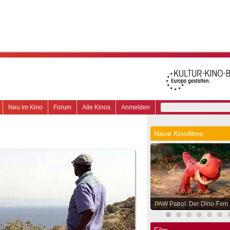
Neu im Kino
Forum
Alle Kinos
Anmelden
Neue Kinofilme
PAW Patrol: Der Dino-Film
Film.