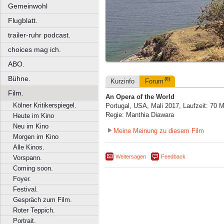
Gemeinwohl
Flugblatt.
trailer-ruhr podcast.
choices mag ich.
ABO.
Bühne.
(0)
Kurzinfo
Forum
Film.
An Opera of the World
Kölner Kritikerspiegel.
Portugal, USA, Mali 2017, Laufzeit: 70 M
Regie: Manthia Diawara
Heute im Kino
Neu im Kino
Meine Meinung zu diesem Film
Morgen im Kino
Alle Kinos.
Weitersagen
Feedback
Vorspann.
Coming soon.
Foyer.
Festival.
Gespräch zum Film.
Roter Teppich.
Portrait.