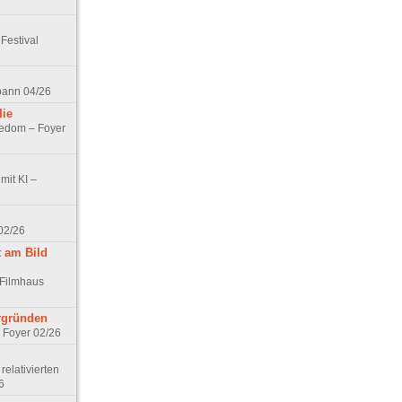
Festival
spann 04/26
lie
nedom – Foyer
mit KI –
02/26
t am Bild
 Filmhaus
ergründen
– Foyer 02/26
elativierten
6