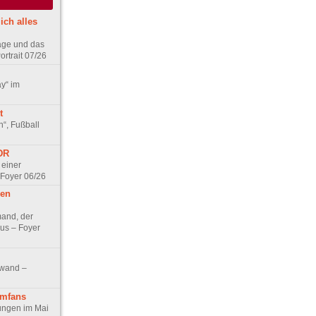
ich alles
age und das
rtrait 07/26
ay“ im
t
n“, Fußball
DDR
 einer
 Foyer 06/26
hen
and, der
us – Foyer
nwand –
lmfans
hungen im Mai