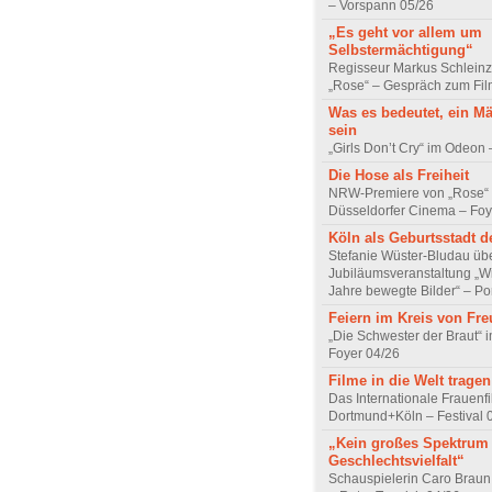
– Vorspann 05/26
„Es geht vor allem um
Selbstermächtigung“
Regisseur Markus Schleinz
„Rose“ – Gespräch zum Fil
Was es bedeutet, ein M
sein
„Girls Don’t Cry“ im Odeon
Die Hose als Freiheit
NRW-Premiere von „Rose“
Düsseldorfer Cinema – Foy
Köln als Geburtsstadt d
Stefanie Wüster-Bludau übe
Jubiläumsveranstaltung „Wi
Jahre bewegte Bilder“ – Por
Feiern im Kreis von Fr
„Die Schwester der Braut“ 
Foyer 04/26
Filme in die Welt tragen
Das Internationale Frauenfi
Dortmund+Köln – Festival 
„Kein großes Spektrum
Geschlechtsvielfalt“
Schauspielerin Caro Braun