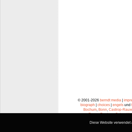
© 2001-2026
berndt media
|
impr
biograph
|
choices
|
engels
und
Bochum
,
Bonn
,
Castrop-Raux
Essen
,
Frechen
,
Gelsenkir
Leverkusen
,
Lünen
,
Mü
Diese Website verwendet a
Recklinghausen
,