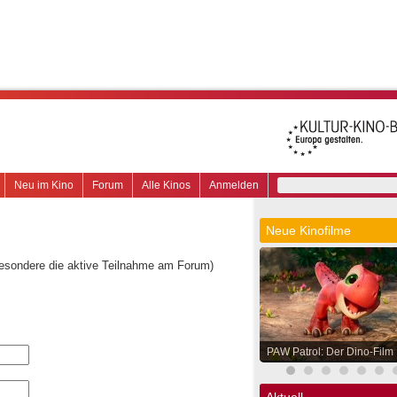
Neu im Kino
Forum
Alle Kinos
Anmelden
Neue Kinofilme
besondere die aktive Teilnahme am Forum)
PAW Patrol: Der Dino-Film
Aktuell