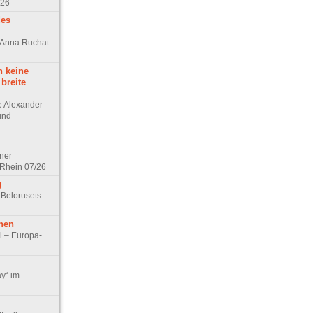
/26
des
n Anna Ruchat
h keine
 breite
ge Alexander
 und
lner
 Rhein 07/26
g
 Belorusets –
hen
l – Europa-
ay“ im