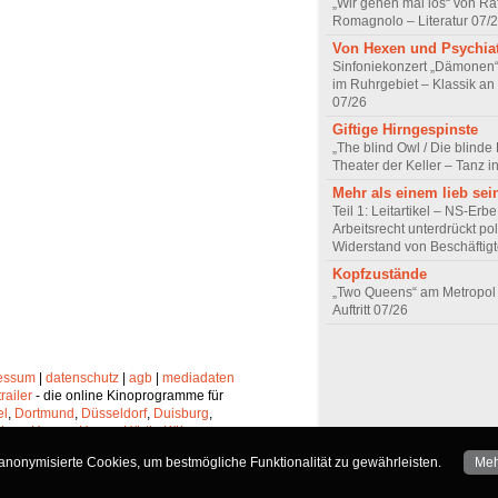
„Wir gehen mal los“ von Raf
Romagnolo – Literatur 07/
Von Hexen und Psychia
Sinfoniekonzert „Dämonen“
im Ruhrgebiet – Klassik an
07/26
Giftige Hirngespinste
„The blind Owl / Die blinde
Theater der Keller – Tanz 
Mehr als einem lieb sei
Teil 1: Leitartikel – NS-Erb
Arbeitsrecht unterdrückt pol
Widerstand von Beschäftig
Kopfzustände
„Two Queens“ am Metropol 
Auftritt 07/26
essum
|
datenschutz
|
agb
|
mediadaten
trailer
- die online Kinoprogramme für
el
,
Dortmund
,
Düsseldorf
,
Duisburg
,
chen
,
Hagen
,
Herne
,
Hürth
,
Köln
,
lheim
,
Neuss
,
Oberhausen
,
nonymisierte Cookies, um bestmögliche Funktionalität zu gewährleisten.
Meh
Solingen
und
Wuppertal