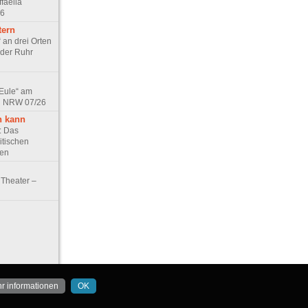
faella
26
tern
 an drei Orten
 der Ruhr
 Eule“ am
in NRW 07/26
n kann
e: Das
itischen
ten
Theater –
r informationen
OK