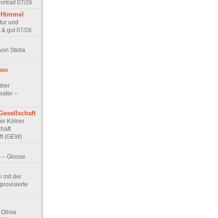
rtrait 07/26
 Himmel
ptur und
 & gut 07/26
von Stella
von
über
eater –
Gesellschaft
Der Kölner
haft
ft (GEW)
 – Glosse
 mit der
rovisierte
Olivia