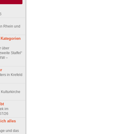
6
an Rhein und
 Kategorien
r über
weite Staffel“
NRW –
ur
ers in Krefeld
 Kulturkirche
bt
ek im
07/26
ich alles
age und das