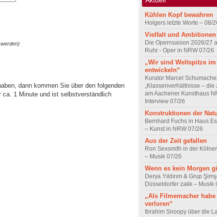
Kühlen Kopf bewahren
Holgers letzte Worte – 08/2
Vielfalt und Ambitionen
Die Opernsaison 2026/27 
 werden)
Ruhr - Oper in NRW 07/26
„Wir sind Weltspitze im
entwickeln“
Kurator Marcel Schumache
 haben, dann kommen Sie über den folgenden
„Klassenverhältnisse – die z
am Aachener Kunsthaus 
ca. 1 Minute und ist selbstverständlich
Interview 07/26
Konstruktionen der Nat
Bernhard Fuchs in Haus Est
– Kunst in NRW 07/26
Aus der Zeit gefallen
Ron Sexsmith in der Kölner
– Musik 07/26
Wenn es kein Morgen gi
Derya Yıldırım & Grup Şimş
Düsseldorfer zakk – Musik 
„Als Filmemacher habe 
verloren“
Ibrahim Snoopy über die L