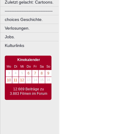
Zuletzt gelacht: Cartoons.
––––––––––––––––––––
choices Geschichte.
Verlosungen.
Jobs.
Kulturlinks
Kinokalender
Mo
Di
Mi
Do
Fr
Sa
So
3
4
5
6
7
8
9
10
11
12
13
14
15
16
12.669 Beiträge zu
3.883 Filmen im Forum