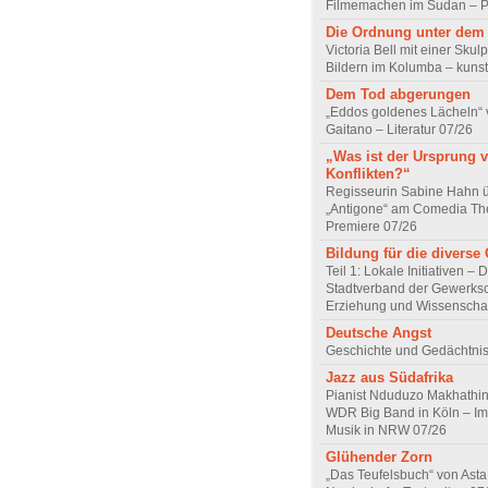
Filmemachen im Sudan – Po
Die Ordnung unter dem
Victoria Bell mit einer Skul
Bildern im Kolumba – kunst
Dem Tod abgerungen
„Eddos goldenes Lächeln“ 
Gaitano – Literatur 07/26
„Was ist der Ursprung 
Konflikten?“
Regisseurin Sabine Hahn 
„Antigone“ am Comedia Th
Premiere 07/26
Bildung für die diverse 
Teil 1: Lokale Initiativen – 
Stadtverband der Gewerksc
Erziehung und Wissenscha
Deutsche Angst
Geschichte und Gedächtnis
Jazz aus Südafrika
Pianist Nduduzo Makhathini
WDR Big Band in Köln – Imp
Musik in NRW 07/26
Glühender Zorn
„Das Teufelsbuch“ von Asta 