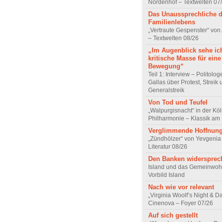
Nordenhof – Textwelten 07
Das Unaussprechliche 
Familienlebens
„Vertraute Gespenster“ vo
– Textwelten 08/26
„Im Augenblick sehe ic
kritische Masse für eine
Bewegung“
Teil 1: Interview – Politolo
Gallas über Protest, Streik
Generalstreik
Von Tod und Teufel
„Walpurgisnacht“ in der Kö
Philharmonie – Klassik am
Verglimmende Hoffnun
„Zündhölzer“ von Yevgenia
Literatur 08/26
Den Banken widersprec
Island und das Gemeinwoh
Vorbild Island
Nach wie vor relevant
„Virginia Woolf’s Night & D
Cinenova – Foyer 07/26
Auf sich gestellt