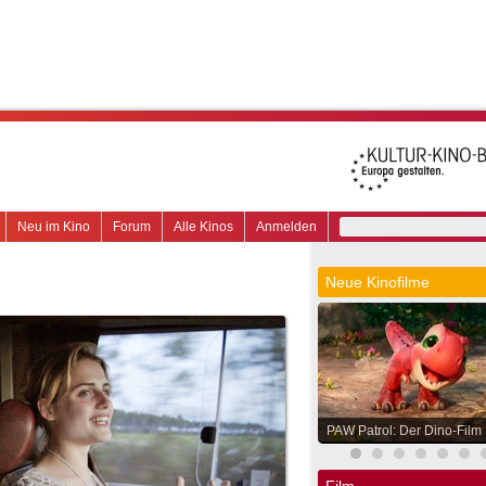
Neu im Kino
Forum
Alle Kinos
Anmelden
Neue Kinofilme
PAW Patrol: Der Dino-Film
Film.