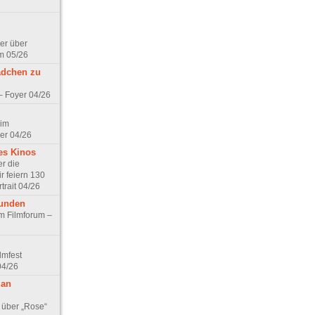
er über
m 05/26
ädchen zu
 – Foyer 04/26
 im
er 04/26
es Kinos
r die
r feiern 130
trait 04/26
eunden
im Filmforum –
lmfest
04/26
 an
 über „Rose“