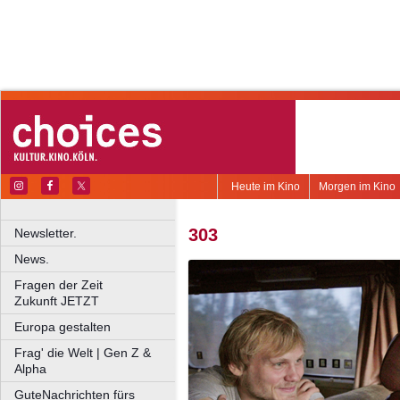
Heute im Kino
Morgen im Kino
303
Newsletter.
News.
Fragen der Zeit
Zukunft JETZT
Europa gestalten
Frag' die Welt | Gen Z &
Alpha
GuteNachrichten fürs