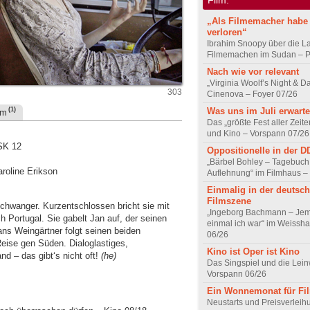
„Als Filmemacher habe 
verloren“
Ibrahim Snoopy über die L
Filmemachen im Sudan – Po
Nach wie vor relevant
„Virginia Woolf’s Night & D
303
Cinenova – Foyer 07/26
Was uns im Juli erwarte
(1)
um
Das „größte Fest aller Zeite
und Kino – Vorspann 07/26
FSK 12
Oppositionelle in der 
„Bärbel Bohley – Tagebuch
aroline Erikson
Auflehnung“ im Filmhaus –
Einmalig in der deutsc
Filmszene
 schwanger. Kurzentschlossen bricht sie mit
„Ingeborg Bachmann – Jem
Portugal. Sie gabelt Jan auf, der seinen
einmal ich war“ im Weissha
Hans Weingärtner folgt seinen beiden
06/26
Reise gen Süden. Dialoglastiges,
Kino ist Oper ist Kino
d – das gibt‘s nicht oft!
(he)
Das Singspiel und die Lei
Vorspann 06/26
Ein Wonnemonat für Fi
Neustarts und Preisverlei