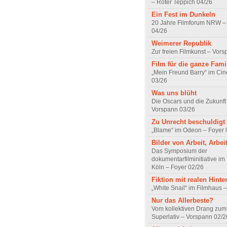
– Roter Teppich 04/26
Ein Fest im Dunkeln
20 Jahre Filmforum NRW – 
04/26
Weimerer Republik
Zur freien Filmkunst – Vor
Film für die ganze Fami
„Mein Freund Barry“ im Ci
03/26
Was uns blüht
Die Oscars und die Zukunft 
Vorspann 03/26
Zu Unrecht beschuldigt
„Blame“ im Odeon – Foyer 
Bilder von Arbeit, Arbei
Das Symposium der
dokumentarfilminitiative im
Köln – Foyer 02/26
Fiktion mit realen Hint
„White Snail“ im Filmhaus 
Nur das Allerbeste?
Vom kollektiven Drang zum r
Superlativ – Vorspann 02/2