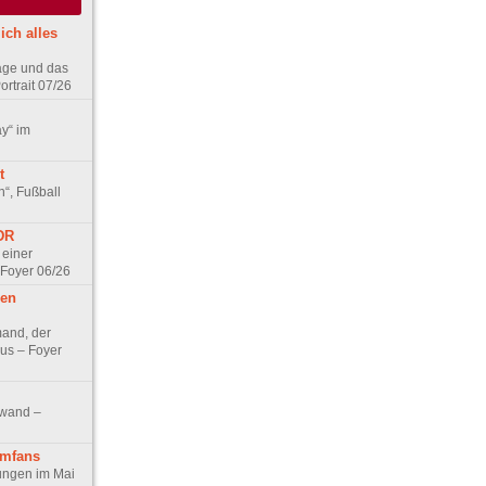
ich alles
age und das
rtrait 07/26
ay“ im
t
n“, Fußball
DDR
 einer
 Foyer 06/26
hen
and, der
us – Foyer
nwand –
lmfans
hungen im Mai