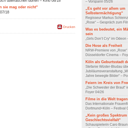
och überraschen dürfen – Kino 08/18
– Vorspann 05/26
n sie mag oder nicht“
„Es geht vor allem um
 07/18
Selbstermächtigung“
Regisseur Markus Schleinz
„Rose“ – Gespräch zum Fil
Drucken
Was es bedeutet, ein M
sein
„Girls Don’t Cry“ im Odeon
Die Hose als Freiheit
NRW-Premiere von „Rose“
Düsseldorfer Cinema – Foy
Köln als Geburtsstadt d
Stefanie Wüster-Bludau übe
Jubiläumsveranstaltung „Wi
Jahre bewegte Bilder“ – Por
Feiern im Kreis von Fr
„Die Schwester der Braut“ 
Foyer 04/26
Filme in die Welt tragen
Das Internationale Frauenfi
Dortmund+Köln – Festival 
„Kein großes Spektrum
Geschlechtsvielfalt“
Schauspielerin Caro Braun