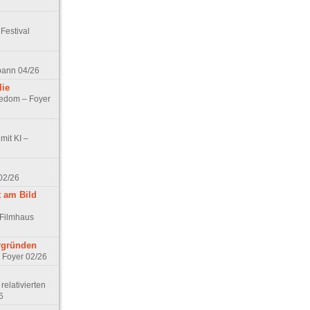
Festival
spann 04/26
lie
nedom – Foyer
mit KI –
02/26
t am Bild
 Filmhaus
ergründen
– Foyer 02/26
elativierten
6