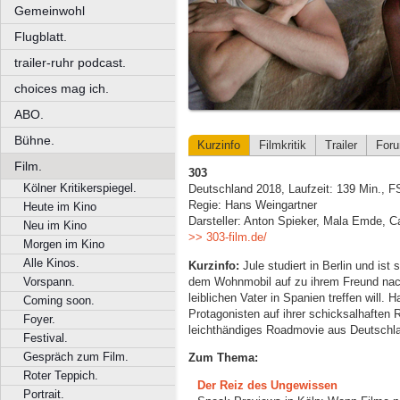
Gemeinwohl
Flugblatt.
trailer-ruhr podcast.
choices mag ich.
ABO.
Bühne.
Kurzinfo
Filmkritik
Trailer
For
Film.
303
Kölner Kritikerspiegel.
Deutschland 2018, Laufzeit: 139 Min., 
Regie: Hans Weingartner
Heute im Kino
Darsteller: Anton Spieker, Mala Emde, C
Neu im Kino
>> 303-film.de/
Morgen im Kino
Alle Kinos.
Kurzinfo:
Jule studiert in Berlin und ist
dem Wohnmobil auf zu ihrem Freund nach 
Vorspann.
leiblichen Vater in Spanien treffen will. 
Coming soon.
Protagonisten auf ihrer schicksalhaften 
Foyer.
leichthändiges Roadmovie aus Deutschlan
Festival.
Gespräch zum Film.
Zum Thema:
Roter Teppich.
Der Reiz des Ungewissen
Portrait.