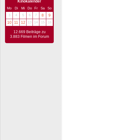
Kinokalender
Mo
Di
Mi
Do
Fr
Sa
So
3
4
5
6
7
8
9
10
11
12
13
14
15
16
12.669 Beiträge zu
3.883 Filmen im Forum