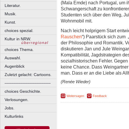
(Mala Emde) nach Portugal, um ih
Literatur.
Schwangerschaft zu konfrontieren
Musik.
Studenten sich über den Weg, Jul
Wohnmobil mit.
Kunst.
Nach leicht holprigem Start entwi
choices spezial.
Rauschen
“) Paarstück sich zum 
Kultur in NRW.
der Philosophie und Romantik. 
diskutieren Jan und Jule Weingar
choices Thema.
Kompatibilität, Jagdstrategien d
Auswahl.
sozialhistorischen Fehler. Gege
Augenblick
keine Chance. Dass Weingartner G
man. Dass er an die Liebe als Allh
Zuletzt gelacht: Cartoons.
(Renée Wieder)
––––––––––––––––––––
choices Geschichte.
Weitersagen
Feedback
Verlosungen.
Jobs.
Kulturlinks