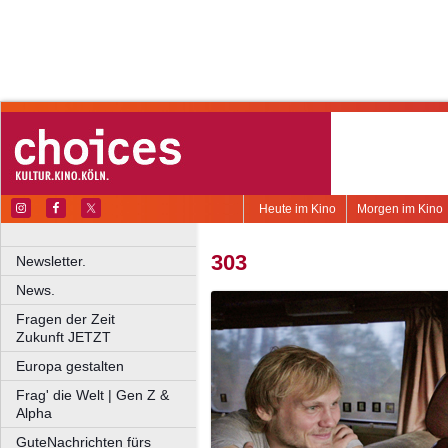
Heute im Kino
Morgen im Kino
303
Newsletter.
News.
Fragen der Zeit
Zukunft JETZT
Europa gestalten
Frag' die Welt | Gen Z &
Alpha
GuteNachrichten fürs