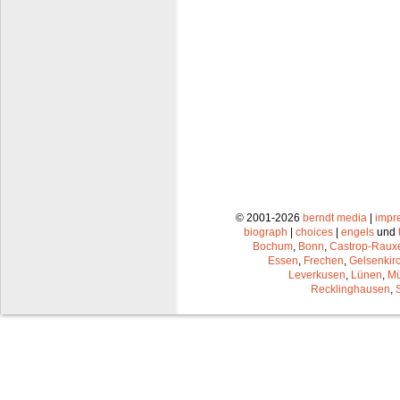
© 2001-2026
berndt media
|
impr
biograph
|
choices
|
engels
und
Bochum
,
Bonn
,
Castrop-Raux
Essen
,
Frechen
,
Gelsenkir
Leverkusen
,
Lünen
,
Mü
Recklinghausen
,