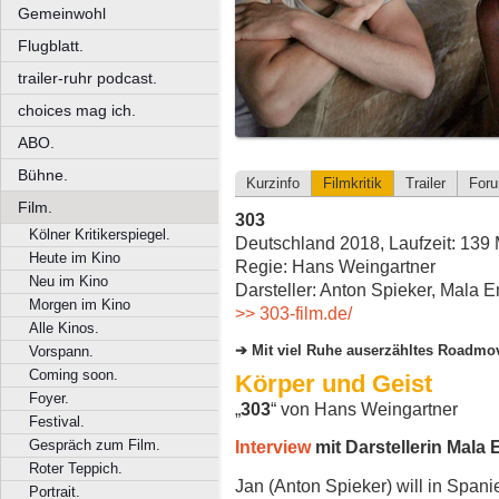
Gemeinwohl
Flugblatt.
trailer-ruhr podcast.
choices mag ich.
ABO.
Bühne.
Kurzinfo
Filmkritik
Trailer
For
Film.
303
Kölner Kritikerspiegel.
Deutschland 2018, Laufzeit: 139 
Heute im Kino
Regie: Hans Weingartner
Neu im Kino
Darsteller: Anton Spieker, Mala 
Morgen im Kino
>> 303-film.de/
Alle Kinos.
Mit viel Ruhe auserzähltes Roadmo
Vorspann.
Coming soon.
Körper und Geist
Foyer.
„
303
“ von Hans Weingartner
Festival.
Gespräch zum Film.
Interview
mit Darstellerin Mala
Roter Teppich.
Jan (Anton Spieker) will in Span
Portrait.