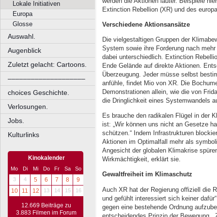
werden die Aktionen lauter. Beispiele hi
Lokale Initiativen
Extinction Rebellion (XR) und des euro
Europa
Glosse
Verschiedene Aktionsansätze
Auswahl.
Die vielgestaltigen Gruppen der Klimabe
System sowie ihre Forderung nach mehr K
Augenblick
dabei unterschiedlich. Extinction Rebelli
Zuletzt gelacht: Cartoons.
Ende Gelände auf direkte Aktionen. Ents
Überzeugung. Jeder müsse selbst bestim
––––––––––––––––––––
anfühle, findet Mio von XR. Die Bochume
Demonstrationen allein, wie die von Frid
choices Geschichte.
die Dringlichkeit eines Systemwandels
Verlosungen.
Es brauche den radikalen Flügel in der K
Jobs.
ist: „Wir können uns nicht an Gesetze ha
schützen.“ Indem Infrastrukturen blockie
Kulturlinks
Aktionen im Optimalfall mehr als symbol
Angesicht der globalen Klimakrise spüren
Kinokalender
Wirkmächtigkeit, erklärt sie.
Mo
Di
Mi
Do
Fr
Sa
So
Gewaltfreiheit im Klimaschutz
3
4
5
6
7
8
9
Auch XR hat der Regierung offiziell die Re
10
11
12
13
14
15
16
und gefühlt interessiert sich keiner dafür
12.669 Beiträge zu
gegen eine bestehende Ordnung aufzubeg
3.883 Filmen im Forum
entscheidendes Prinzip der Bewegung. „Z