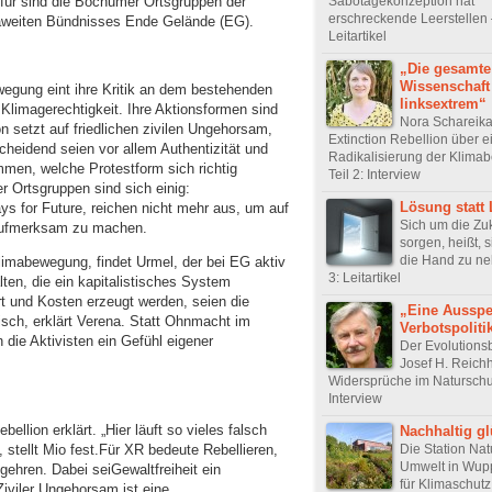
erfür sind die Bochumer Ortsgruppen der
Sabotagekonzeption hat
erschreckende Leerstellen –
paweiten Bündnisses Ende Gelände (EG).
Leitartikel
„Die gesamte
Wissenschaft
wegung eint ihre Kritik an dem bestehenden
linksextrem“
limagerechtigkeit. Ihre Aktionsformen sind
Nora Schareika
on setzt auf friedlichen zivilen Ungehorsam,
Extinction Rebellion über e
cheidend seien vor allem Authentizität und
Radikalisierung der Klim
men, welche Protestform sich richtig
Teil 2: Interview
r Ortsgruppen sind sich einig:
Lösung statt
ays for Future, reichen nicht mehr aus, um auf
Sich um die Zuk
 aufmerksam zu machen.
sorgen, heißt, s
die Hand zu ne
limabewegung, findet Urmel, der bei EG aktiv
3: Leitartikel
lten, die ein kapitalistisches System
rt und Kosten erzeugt werden, seien die
„Eine Ausspe
isch, erklärt Verena. Statt Ohnmacht im
Verbotspoliti
 die Aktivisten ein Gefühl eigener
Der Evolutions
Josef H. Reichh
Widersprüche im Naturschut
Interview
bellion erklärt. „Hier läuft so vieles falsch
Nachhaltig gl
“, stellt Mio fest.Für XR bedeute Rebellieren,
Die Station Nat
Umwelt in Wupp
ehren. Dabei seiGewaltfreiheit ein
für Klimaschutz
iviler Ungehorsam ist eine