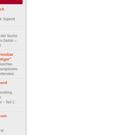
ch
ne Jugend
 der Suche
em Gehör –
l
ressbar
tiger“
laschke
gungsloses
Interview
gend
endring
e
 – Teil 1:
 zum
s
nd