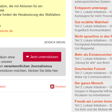
widersprüchliches System
ion, die mit Aktionen für ein
Entspannt unterwegs
rbt.
Teil 1: Lokale Initiativen – 
ve fordert die Herabsetzung des Wahlalters
Kampagne für mehr Freundl
Gut erzählte Wahrheit
Teil 2: Lokale Initiativen – 
?
Kugelfisch Kommunikation 
oices.de
Nicht sprachlos in den
Teil 3: Lokale Initiativen – 
JESSICA SIEGEL
Fachgebiet Arbeitswissensc
Uni Wuppertal
Mehr als Existenzsiche
❤ Jetzt unterstützen
edium ohne
Teil 1: Lokale Initiativen – 
g unserer
„Genug für alle“ aus Bonn
ren
verantwortlichen Journalismus
Geschenkte Freizeit
erstützen möchten, klicken Sie bitte hier.
Teil 2: Lokale Initiativen – 
Wake Up Communications 
Der ganze Mensch
back
Drucken
Teil 3: Lokale Initiativen –
Gruppe in Wuppertal hilft b
Rückkehr ins Arbeitsleben
Freude am Lernen lern
Teil 1: Lokale Initiativen – 
Via Köln und die Motivia-W