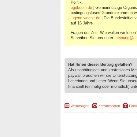
Politik.
bgekoeln.de
| Gemeinnützige Organisat
bedingungsloses Grundeinkommen wi
jugend-waehlt.de
| Die Bundesinitiati
auf 16 Jahre.
Fragen der Zeit: Wie wollen wir leben
Schreiben Sie uns unter
meinung@ch
Hat Ihnen dieser Beitrag gefallen?
Als unabhängiges und kostenloses M
paywall brauchen wir die Unterstützun
Leserinnen und Leser. Wenn Sie unse
finanziell (einmalig oder monatlich) unt
Weitersagen
Kommentieren
Feed