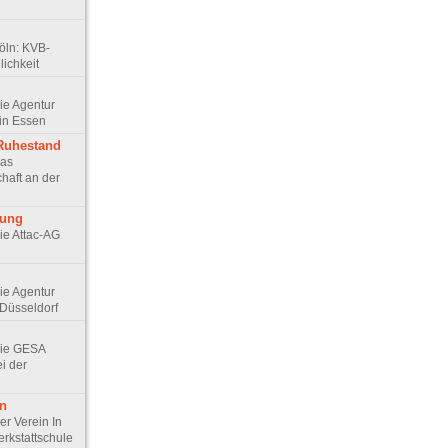
Köln: KVB-
ichkeit
Die Agentur
in Essen
 Ruhestand
Das
haft an der
rung
Die Attac-AG
Die Agentur
Düsseldorf
 Die GESA
ei der
en
Der Verein In
erkstattschule