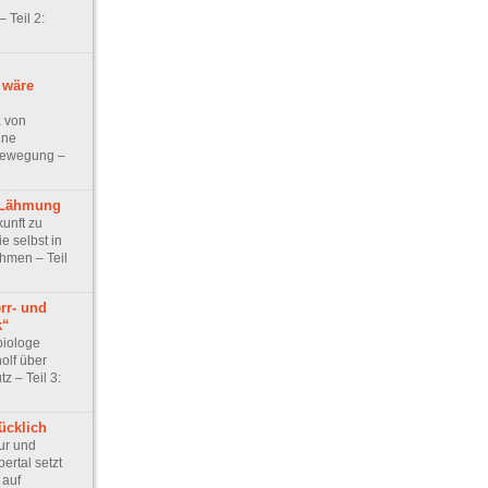
 Teil 2:
 wäre
 von
ine
abewegung –
 Lähmung
unft zu
ie selbst in
hmen – Teil
rr- und
k“
biologe
olf über
z – Teil 3:
ücklich
ur und
ertal setzt
 auf