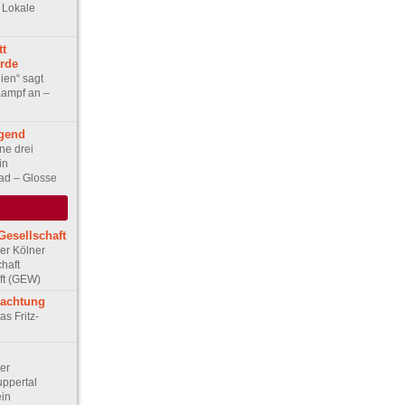
: Lokale
tt
Erde
lien“ sagt
Kampf an –
gend
ne drei
in
ad – Glosse
Gesellschaft
Der Kölner
haft
ft (GEW)
rachtung
as Fritz-
Der
ppertal
ein