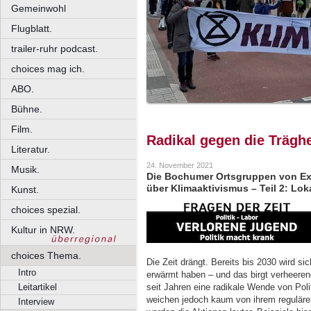
Gemeinwohl
Flugblatt.
trailer-ruhr podcast.
choices mag ich.
ABO.
Bühne.
Film.
Radikal gegen die Träghe
Literatur.
24. November 2021
Musik.
Die Bochumer Ortsgruppen von Ex
über Klimaaktivismus – Teil 2: Loka
Kunst.
choices spezial.
Kultur in NRW.
choices Thema.
Die Zeit drängt. Bereits bis 2030 wird si
Intro
erwärmt haben – und das birgt verheeren
seit Jahren eine radikale Wende von Poli
Leitartikel
weichen jedoch kaum von ihrem reguläre
Interview