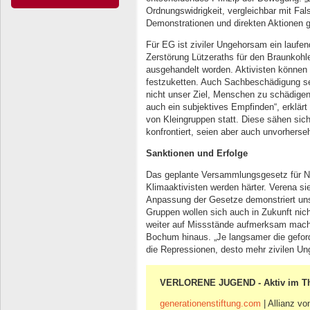
Ordnungswidrigkeit, vergleichbar mit Fa
Demonstrationen und direkten Aktionen 
Für EG ist ziviler Ungehorsam ein laufen
Zerstörung Lützeraths für den Braunkohl
ausgehandelt worden. Aktivisten können 
festzuketten. Auch Sachbeschädigung sei
nicht unser Ziel, Menschen zu schädigen.
auch ein subjektives Empfinden“, erklär
von Kleingruppen statt. Diese sähen sic
konfrontiert, seien aber auch unvorherse
Sanktionen und Erfolge
Das geplante Versammlungsgesetz für N
Klimaaktivisten werden härter. Verena sie
Anpassung der Gesetze demonstriert uns
Gruppen wollen sich auch in Zukunft nich
weiter auf Missstände aufmerksam mache
Bochum hinaus. „Je langsamer die geford
die Repressionen, desto mehr zivilen Ung
VERLORENE JUGEND - Aktiv im 
generationenstiftung.com
| Allianz vo