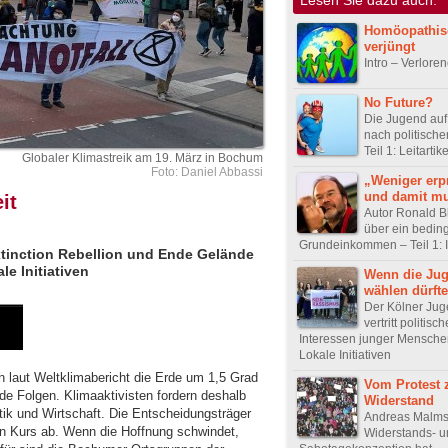
Homöopathis
verjüngt
Intro – Verlore
No Future?
Die Jugend auf
nach politisch
Teil 1: Leitartike
Globaler Klimastreik am 19. März in Bochum
Foto: Daniel Abbassi
„Weniger erp
und damit mu
it
Autor Ronald B
über ein bedin
Grundeinkommen – Teil 1: 
tinction Rebellion und Ende Gelände
le Initiativen
Wenn die Ju
wählen dürfte
Der Kölner Jug
vertritt politisch
Interessen junger Menschen
Lokale Initiativen
ch laut Weltklimabericht die Erde um 1,5 Grad
Vom Protest
de Folgen. Klimaaktivisten fordern deshalb
Widerstand
tik und Wirtschaft. Die Entscheidungsträger
Andreas Malm
n Kurs ab. Wenn die Hoffnung schwindet,
Widerstands- u