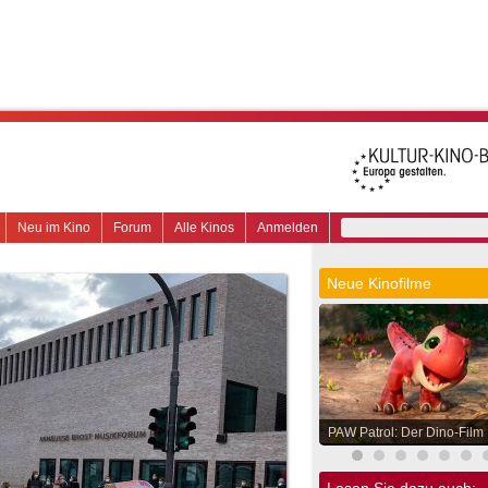
Neu im Kino
Forum
Alle Kinos
Anmelden
Neue Kinofilme
PAW Patrol: Der Dino-Film
Lesen Sie dazu auch: