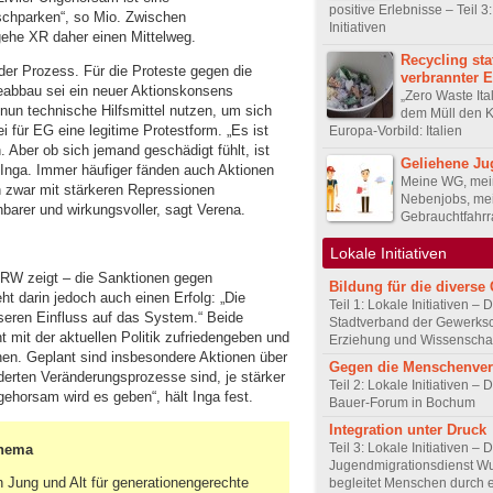
positive Erlebnisse – Teil 3
lschparken“, so Mio. Zwischen
Initiativen
gehe XR daher einen Mittelweg.
Recycling sta
der Prozess. Für die Proteste gegen die
verbrannter 
eabbau sei ein neuer Aktionskonsens
„Zero Waste Ita
nun technische Hilfsmittel nutzen, um sich
dem Müll den 
 für EG eine legitime Protestform. „Es ist
Europa-Vorbild: Italien
 Aber ob sich jemand geschädigt fühlt, ist
Geliehene Ju
t Inga. Immer häufiger fänden auch Aktionen
Meine WG, mei
h zwar mit stärkeren Repressionen
Nebenjobs, me
hbarer und wirkungsvoller, sagt Verena.
Gebrauchtfahrr
Lokale Initiativen
RW zeigt – die Sanktionen gegen
Bildung für die diverse 
ht darin jedoch auch einen Erfolg: „Die
Teil 1: Lokale Initiativen – 
eren Einfluss auf das System.“ Beide
Stadtverband der Gewerksc
t mit der aktuellen Politik zufriedengeben und
Erziehung und Wissenscha
n. Geplant sind insbesondere Aktionen über
Gegen die Menschenve
erten Veränderungsprozesse sind, je stärker
Teil 2: Lokale Initiativen – D
ehorsam wird es geben“, hält Inga fest.
Bauer-Forum in Bochum
Integration unter Druck
Teil 3: Lokale Initiativen – 
Thema
Jugendmigrationsdienst Wu
n Jung und Alt für generationengerechte
begleitet Menschen durch 