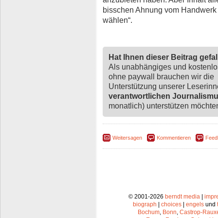
bisschen Ahnung vom Handwerk
wählen“.
Hat Ihnen dieser Beitrag gefa
Als unabhängiges und kostenl
ohne paywall brauchen wir die
Unterstützung unserer Leserin
verantwortlichen Journalism
monatlich) unterstützen möchten,
Weitersagen
Kommentieren
Feed
© 2001-2026
berndt media
|
impr
biograph
|
choices
|
engels
und
Bochum
,
Bonn
,
Castrop-Raux