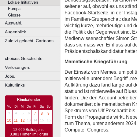
Lokale Initiativen
seltener auf, obwohl es uns stän
Europa
Facebook-Startseite, in der Inst
Glosse
im Familien-Gruppenchat: das Me
Auswahl.
wichtig kurze, mehrdeutige und de
die Politik der Gegenwart sind. E
Augenblick
Medienwissenschaftler Simon Stri
Zuletzt gelacht: Cartoons.
dass sie massiven Einfluss auf d
––––––––––––––––––––
Präsidentschaftskandidatur hatte
choices Geschichte.
Memetische Kriegsführung
Verlosungen.
Der Einsatz von Memes, um politi
Jobs.
mittlerweile unter dem Begriff „m
Aufklärung dazu fand lange auf
Kulturlinks
statt und ist mittlerweile auf Bl
finden. Die den Account betreibe
Kinokalender
dokumentiert die memetischen K
Mo
Di
Mi
Do
Fr
Sa
So
Spektrums von Ulf Poschardt bis 
3
4
5
6
7
8
9
Form der Propaganda wirkt. Neben
10
11
12
13
14
15
16
zum Thema, unter anderem 2024 
Computer Congress.
12.669 Beiträge zu
3.883 Filmen im Forum