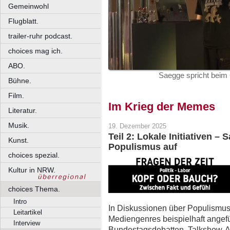
Gemeinwohl
Flugblatt.
trailer-ruhr podcast.
choices mag ich.
ABO.
Saegge spricht beim
Bühne.
Film.
Im Krieg der Memes
Literatur.
Musik.
19. Dezember 2025
Teil 2: Lokale Initiativen –
Kunst.
Populismus auf
choices spezial.
Kultur in NRW.
choices Thema.
Intro
In Diskussionen über Populismus 
Leitartikel
Mediengenres beispielhaft angef
Interview
Bundestagsdebatten, Talkshow-Auf