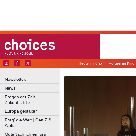
Heute im Kino
Morgen im Kino
Newsletter.
News.
Fragen der Zeit
Zukunft JETZT
Europa gestalten
Frag' die Welt | Gen Z &
Alpha
GuteNachrichten fürs