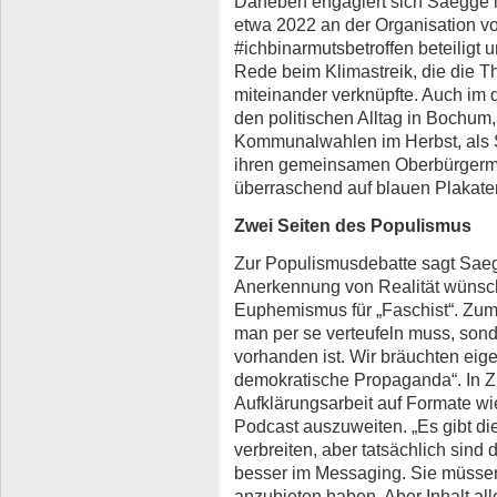
Daneben engagiert sich Saegge i
etwa 2022 an der Organisation 
#ichbinarmutsbetroffen beteiligt
Rede beim Klimastreik, die die 
miteinander verknüpfte. Auch im
den politischen Alltag in Bochum
Kommunalwahlen im Herbst, als 
ihren gemeinsamen Oberbürgerme
überraschend auf blauen Plakate
Zwei Seiten des Populismus
Zur Populismusdebatte sagt Saeg
Anerkennung von Realität wünsche
Euphemismus für „Faschist“. Zum
man per se verteufeln muss, sond
vorhanden ist. Wir bräuchten eige
demokratische Propaganda“. In Z
Aufklärungsarbeit auf Formate w
Podcast auszuweiten. „Es gibt die
verbreiten, aber tatsächlich sind 
besser im Messaging. Sie müssen 
anzubieten haben. Aber Inhalt all