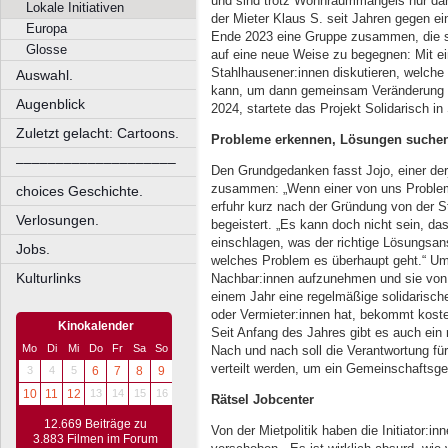
und sind trotz Wohnraummangels nur dar
Lokale Initiativen
der Mieter Klaus S. seit Jahren gegen 
Europa
Ende 2023 eine Gruppe zusammen, die si
Glosse
auf eine neue Weise zu begegnen: Mit ein
Stahlhausener:innen diskutieren, welche
Auswahl.
kann, um dann gemeinsam Veränderung z
Augenblick
2024, startete das Projekt Solidarisch in
Zuletzt gelacht: Cartoons.
Probleme erkennen, Lösungen suche
––––––––––––––––––––
Den Grundgedanken fasst Jojo, einer derj
zusammen: „Wenn einer von uns Probleme
choices Geschichte.
erfuhr kurz nach der Gründung von der St
Verlosungen.
begeistert. „Es kann doch nicht sein, da
einschlagen, was der richtige Lösungsan
Jobs.
welches Problem es überhaupt geht.“ Um
Kulturlinks
Nachbar:innen aufzunehmen und sie von d
einem Jahr eine regelmäßige solidarisc
oder Vermieter:innen hat, bekommt koste
Kinokalender
Seit Anfang des Jahres gibt es auch e
Mo
Di
Mi
Do
Fr
Sa
So
Nach und nach soll die Verantwortung fü
verteilt werden, um ein Gemeinschaftsgef
3
4
5
6
7
8
9
10
11
12
13
14
15
16
Rätsel Jobcenter
12.669 Beiträge zu
Von der Mietpolitik haben die Initiator:i
3.883 Filmen im Forum