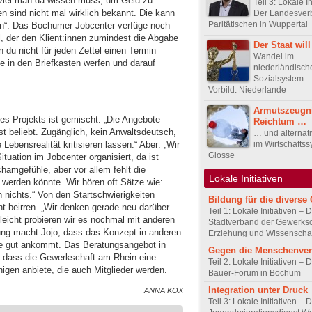
e viel man da wissen muss, um Geld zu
Teil 3: Lokale In
en sind nicht mal wirklich bekannt. Die kann
Der Landesver
Paritätischen in Wuppertal
en“. Das Bochumer Jobcenter verfüge noch
, der den Klient:innen zumindest die Abgabe
Der Staat wil
du nicht für jeden Zettel einen Termin
Wandel im
e in den Briefkasten werfen und darauf
niederländisch
Sozialsystem –
Vorbild: Niederlande
Armutszeugn
des Projekts ist gemischt: „Die Angebote
Reichtum …
t beliebt. Zugänglich, kein Anwaltsdeutsch,
… und alternat
Lebensrealität kritisieren lassen.“ Aber: „Wir
im Wirtschaftss
Glosse
tuation im Jobcenter organisiert, da ist
amgefühle, aber vor allem fehlt die
Lokale Initiativen
 werden könnte. Wir hören oft Sätze wie:
 nichts.“ Von den Startschwierigkeiten
Bildung für die diverse 
ht beirren. „Wir denken gerade neu darüber
Teil 1: Lokale Initiativen – 
lleicht probieren wir es nochmal mit anderen
Stadtverband der Gewerksc
ung macht Jojo, dass das Konzept in anderen
Erziehung und Wissenscha
le gut ankommt. Das Beratungsangebot in
Gegen die Menschenve
t, dass die Gewerkschaft am Rhein eine
Teil 2: Lokale Initiativen – D
enigen anbiete, die auch Mitglieder werden.
Bauer-Forum in Bochum
Integration unter Druck
ANNA KOX
Teil 3: Lokale Initiativen – 