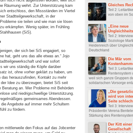
um noch nicht abgerissen worden, weil sich
Gleiches Recht
eine Räumung wehrt. Zur Unterstützung kam
Teil 2: Leitartik
ch entschloss, den Missständen im Viertel
von oben im So
er Stadtteilgewerkschaft, in der
 Probleme sie teilen und wie man sie lösen
„Eine neue
u erkämpfen. Wenig später, im Frühling
Ungleichheit
 Stahlhausen (SiS).
Teil 2: Intervie
Soziologe Mart
n
Heidenreich über Ungleichh
Deutschland
enigen, der sich bei SiS engagiert, so
 hat, geht uns das alle etwas an.“ Jojo
Die Mär vom
adtteilgewerkschaft und war sofort
Kostenhamm
ss wir uns ständig die Köpfe darüber
Teil 3: Leitartik
satz ist, ohne vorher geklärt zu haben, um
Rentensystem w
 das herauszufinden, Kontakt zu mehr
weil sich ganze Gruppen d
er Idee zu überzeugen, bietet SiS seit
solidarischen Vorsorge ent
he Beratung an. Wer Probleme mit Behörden
„Die gesetzli
nlose und niedrigschwellige Unterstützung.
wird von inte
in regelmäßiges gemeinsames Abendessen.
Seite schlech
r die Angebote auf immer mehr Schultern
Teil 3: Intervie
ühl zu fördern.
Präsidentin Verena Bentele
Stärkung des Rentensyste
Der Kitt einer
nnen mittlerweile den Fokus auf das Jobcenter
Gesellschaft