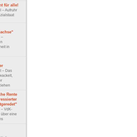
 für alle!
el – Aufruhr
zialstaat
sachse“
w –
in
eit in
er
el – Das
ackelt,
er
ziehen
che Rente
ressierter
tgeredet“
w – VdK-
 über eine
ms