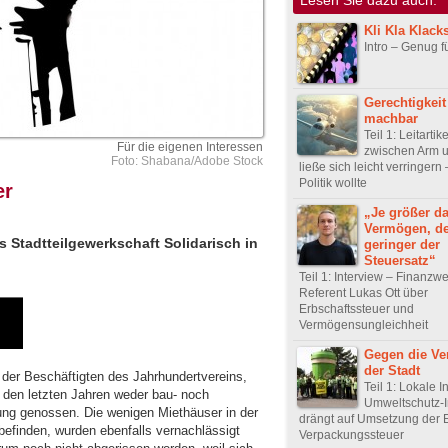
Kli Kla Klack
Intro – Genug fü
Gerechtigkeit
machbar
Teil 1: Leitartik
Für die eigenen Interessen
zwischen Arm 
Foto: Shabana/Adobe Stock
ließe sich leicht verringern
Politik wollte
er
„Je größer d
Vermögen, de
ms Stadtteilgewerkschaft Solidarisch in
geringer der
Steuersatz“
Teil 1: Interview – Finanzw
Referent Lukas Ott über
Erbschaftssteuer und
Vermögensungleichheit
Gegen die Ve
der Stadt
 der Beschäftigten des Jahrhundertvereins,
Teil 1: Lokale In
in den letzten Jahren weder bau- noch
Umweltschutz-In
ung genossen. Die wenigen Miethäuser in der
drängt auf Umsetzung der 
befinden, wurden ebenfalls vernachlässigt
Verpackungssteuer