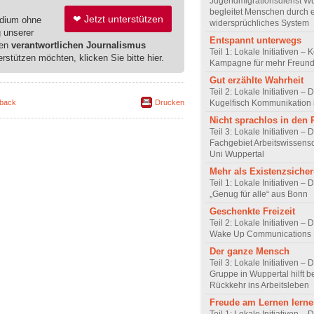
Jugendmigrationsdienst Wu
begleitet Menschen durch 
❤ Jetzt unterstützen
edium ohne
widersprüchliches System
g unserer
Entspannt unterwegs
ren
verantwortlichen Journalismus
Teil 1: Lokale Initiativen – 
erstützen möchten, klicken Sie bitte hier.
Kampagne für mehr Freundl
Gut erzählte Wahrheit
Teil 2: Lokale Initiativen – 
Kugelfisch Kommunikation 
back
Drucken
Nicht sprachlos in den
Teil 3: Lokale Initiativen – 
Fachgebiet Arbeitswissensc
Uni Wuppertal
Mehr als Existenzsiche
Teil 1: Lokale Initiativen – 
„Genug für alle“ aus Bonn
Geschenkte Freizeit
Teil 2: Lokale Initiativen – 
Wake Up Communications 
Der ganze Mensch
Teil 3: Lokale Initiativen –
Gruppe in Wuppertal hilft b
Rückkehr ins Arbeitsleben
Freude am Lernen lern