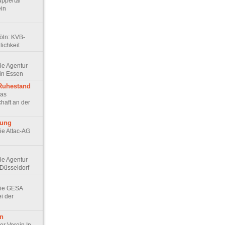
ppertal
ein
Köln: KVB-
ichkeit
Die Agentur
in Essen
 Ruhestand
Das
haft an der
rung
Die Attac-AG
Die Agentur
Düsseldorf
 Die GESA
ei der
en