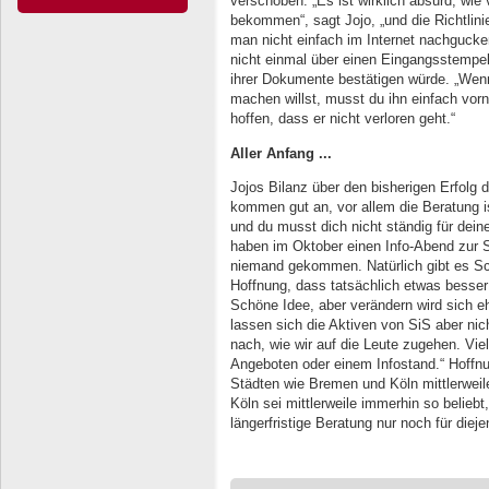
verschoben. „Es ist wirklich absurd, wi
bekommen“, sagt Jojo, „und die Richtlini
man nicht einfach im Internet nachguck
nicht einmal über einen Eingangsstempel
ihrer Dokumente bestätigen würde. „Wenn 
machen willst, musst du ihn einfach vorn
hoffen, dass er nicht verloren geht.“
Aller Anfang ...
Jojos Bilanz über den bisherigen Erfolg 
kommen gut an, vor allem die Beratung is
und du musst dich nicht ständig für deine 
haben im Oktober einen Info-Abend zur Si
niemand gekommen. Natürlich gibt es Sch
Hoffnung, dass tatsächlich etwas besser
Schöne Idee, aber verändern wird sich eh
lassen sich die Aktiven von SiS aber nic
nach, wie wir auf die Leute zugehen. Vie
Angeboten oder einem Infostand.“ Hoffn
Städten wie Bremen und Köln mittlerwei
Köln sei mittlerweile immerhin so belieb
längerfristige Beratung nur noch für diej