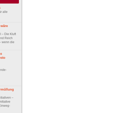
s
r alle
 wäre
el – Die Kluft
und Reich
 – wenn die
as
sto
ende-
rmüllung
itiativen –
itiative
Einweg-