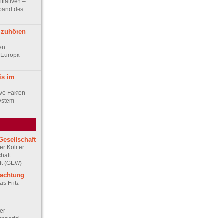
itiativen –
band des
l zuhören
en
 Europa-
is im
ive Fakten
ystem –
Gesellschaft
Der Kölner
haft
ft (GEW)
rachtung
as Fritz-
Der