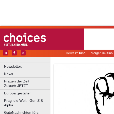
Heute im Kino
Morgen im Kino
Newsletter.
News.
Fragen der Zeit
Zukunft JETZT
Europa gestalten
Frag' die Welt | Gen Z &
Alpha
GuteNachrichten fürs