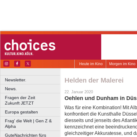
Heute im Kino
Morgen im Kino
Helden der Malerei
Newsletter.
News.
22. Januar 2020
Fragen der Zeit
Oehlen und Dunham in Düss
Zukunft JETZT
Was für eine Kombination! Mit A
Europa gestalten
konfrontiert die Kunsthalle Düss
diesseits und jenseits des Atlanti
Frag' die Welt | Gen Z &
Alpha
kennzeichnet eine beeindruckend
gleichzeitiger Akkuratesse, und d
GuteNachrichten fürs