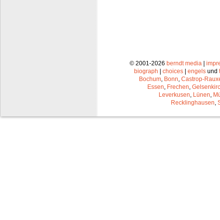
© 2001-2026
berndt media
|
impr
biograph
|
choices
|
engels
und
Bochum
,
Bonn
,
Castrop-Raux
Essen
,
Frechen
,
Gelsenkir
Leverkusen
,
Lünen
,
Mü
Recklinghausen
,