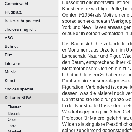
Düsseldorf erkundet wird, ist der
Gemeinwohl
Künstler eine wichtige Rolle, be
Flugblatt.
Oehlen (*1954) als Motiv einer e
trailer-ruhr podcast.
sporadisch erkundeten Werkgrup
York und New Haven ansässigen 
choices mag ich.
er außer in seinen Gemälden in 
ABO.
Der Baum steht hierzulande für d
Bühne.
er Monument aus Urzeiten, im Üb
Film.
Landschaft, Natur und Figur, Wac
den Baum, entsprechend ihrer kün
Literatur.
Metamorphosen: Oehlen hin zur A
Musik.
lichtdurchflutetem Schattenriss u
Dunham hin zur surreal-groteske
Kunst.
Figuration. Verbindend ist dabei 
choices spezial.
dessen, was die Malerei noch ver
Kultur in NRW.
Damit sind sie Idole für ganze G
In der Kunsthalle Düsseldorf biet
Theater.
Wiederbegegnung mit Albert Oehle
Klassik.
Professor für Malerei gelehrt hat
Oper.
Wilden als singuläre Persönlichk
Tanz.
seiner zunehmend gegenstandsfre
Musical.