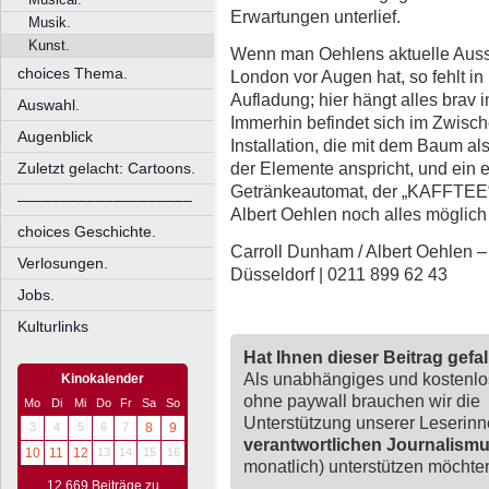
Erwartungen unterlief.
Musik.
Kunst.
Wenn man Oehlens aktuelle Ausste
choices Thema.
London vor Augen hat, so fehlt in 
Aufladung; hier hängt alles brav
Auswahl.
Immerhin befindet sich im Zwisc
Augenblick
Installation, die mit dem Baum als
der Elemente anspricht, und ein 
Zuletzt gelacht: Cartoons.
Getränkeautomat, der „KAFFTEE“ 
––––––––––––––––––––
Albert Oehlen noch alles möglich 
choices Geschichte.
Carroll Dunham / Albert Oehlen – 
Verlosungen.
Düsseldorf | 0211 899 62 43
Jobs.
Kulturlinks
Hat Ihnen dieser Beitrag gefa
Als unabhängiges und kostenl
Kinokalender
ohne paywall brauchen wir die
Mo
Di
Mi
Do
Fr
Sa
So
Unterstützung unserer Leserin
3
4
5
6
7
8
9
verantwortlichen Journalism
10
11
12
13
14
15
16
monatlich) unterstützen möchten,
12.669 Beiträge zu