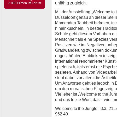
unfähig zugleich.
3.883 Filmen im Forum
Mit der Ausstellung „Welcome to t
Düsseldorf genau an dieser Stell
lähmenden Taubheit befreien, in d
hineinkuscheln. In bester Traditi
Schule geht diesem Vorhaben ein
Menschheit als eine Spezies ver
Positiven wie im Negativen unbeg
Gradwanderung zwischen dokum
ungeschönten Einblicken ins eig
international renommierter Künstle
spielerisch, teils ernst die Psych
sezieren. Anhand von Videoarbeit
steht dabei vor allem die Ästheti
Um Antworten geht es jedoch in D
um den moralischen Fingerzeig auf
Viel eher ist „Welcome to the J
und das letzte Wort, das – wie im
Welcome to the Jungle | 3.3.-21.5
962 40