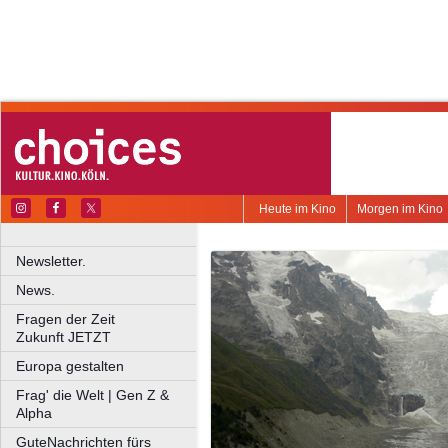
Heute im Kino
Morgen im Kino
Newsletter.
News.
Fragen der Zeit
Zukunft JETZT
Europa gestalten
Frag' die Welt | Gen Z &
Alpha
GuteNachrichten fürs