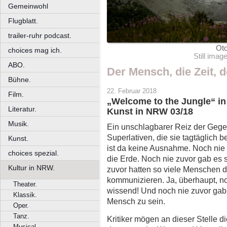
Gemeinwohl
Flugblatt.
trailer-ruhr podcast.
Oto
choices mag ich.
Still ima
ABO.
Der Mensch, die Zeit, d
Bühne.
22. Februar 2018
Film.
„Welcome to the Jungle“ in
Literatur.
Kunst in NRW 03/18
Musik.
Ein unschlagbarer Reiz der Gege
Superlativen, die sie tagtäglich b
Kunst.
ist da keine Ausnahme. Noch nie
choices spezial.
die Erde. Noch nie zuvor gab es s
Kultur in NRW.
zuvor hatten so viele Menschen d
kommunizieren. Ja, überhaupt, n
Theater.
wissend! Und noch nie zuvor gab
Klassik.
Mensch zu sein.
Oper.
Tanz.
Kritiker mögen an dieser Stelle 
Musical.