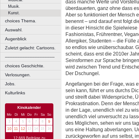
dass manche Werte und Vorstellu
Musik.
überdauerten, ganz ohne dass es
Kunst.
Aber so funktioniert der Mensch eb
benennt – und darauf erst folgt di
choices Thema.
in dieser Hinsicht die Spielwiese 
Auswahl.
Fashionistas, Frührentner, Vegan
Augenblick
Allergiker, Studenten – die Fülle
so endlos wie unüberschaubar. Go
Zuletzt gelacht: Cartoons.
scheint, dass erst die 2010er Ja
––––––––––––––––––––
Seinsformen zur Sprache bringen
choices Geschichte.
wird zwischen Trend und Entschei
Der Dschungel.
Verlosungen.
Angefangen bei der Frage, was e
Jobs.
sein kann, führt er uns durchs Di
Kulturlinks
und streift dabei Widersprüche,
Prokrastination. Denn der Mensch 
Kinokalender
in der Lage, unendlich viel zu wis
Mo
Di
Mi
Do
Fr
Sa
So
unendlich viel unversucht zu la
3
4
5
6
7
8
9
des Möglichen, sehen wir uns tagt
uns eine Haltung abverlangen. U
10
11
12
13
14
15
16
zurückgeworfen auf uns selbst, i
12.669 Beiträge zu