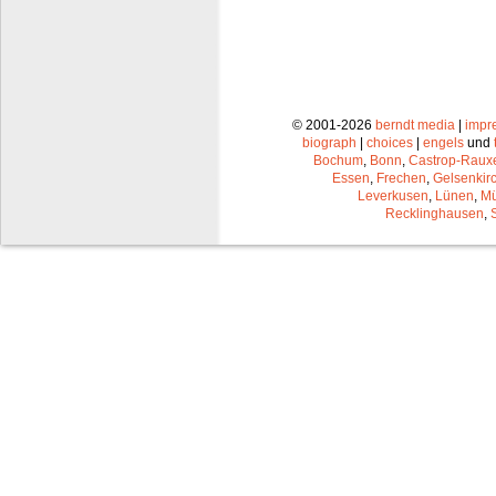
© 2001-2026
berndt media
|
impr
biograph
|
choices
|
engels
und
Bochum
,
Bonn
,
Castrop-Raux
Essen
,
Frechen
,
Gelsenkir
Leverkusen
,
Lünen
,
Mü
Recklinghausen
,