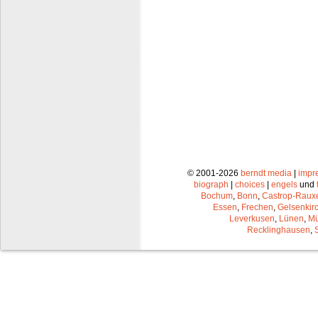
© 2001-2026
berndt media
|
impr
biograph
|
choices
|
engels
und
Bochum
,
Bonn
,
Castrop-Raux
Essen
,
Frechen
,
Gelsenkir
Leverkusen
,
Lünen
,
Mü
Recklinghausen
,