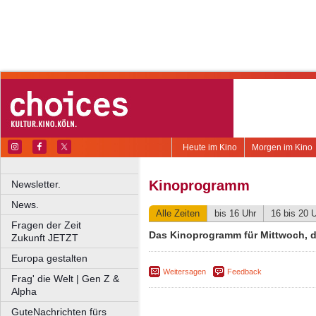
Heute im Kino
Morgen im Kino
Kinoprogramm
Newsletter.
News.
Alle Zeiten
bis 16 Uhr
16 bis 20 
Fragen der Zeit
Das Kinoprogramm für Mittwoch, d
Zukunft JETZT
Europa gestalten
Weitersagen
Feedback
Frag' die Welt | Gen Z &
Alpha
GuteNachrichten fürs