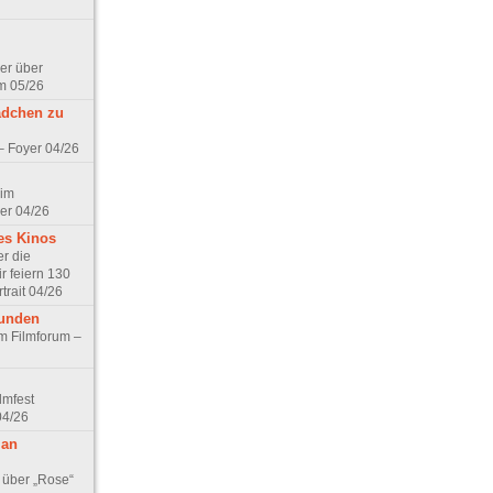
er über
m 05/26
ädchen zu
 – Foyer 04/26
 im
er 04/26
es Kinos
r die
r feiern 130
trait 04/26
eunden
im Filmforum –
lmfest
04/26
 an
 über „Rose“