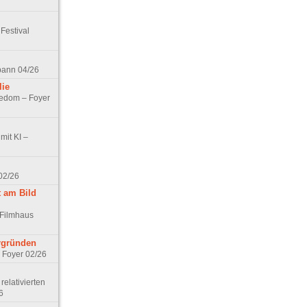
Festival
spann 04/26
lie
nedom – Foyer
mit KI –
02/26
t am Bild
 Filmhaus
ergründen
– Foyer 02/26
elativierten
6