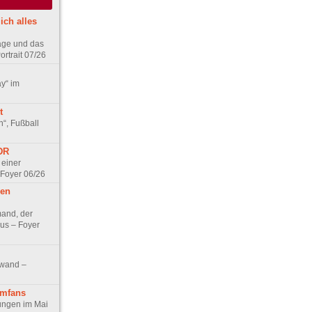
ich alles
age und das
rtrait 07/26
ay“ im
t
n“, Fußball
DDR
 einer
 Foyer 06/26
hen
and, der
us – Foyer
nwand –
lmfans
hungen im Mai