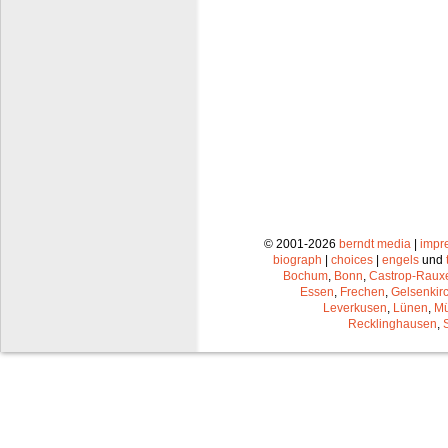
© 2001-2026
berndt media
|
impr
biograph
|
choices
|
engels
und
Bochum
,
Bonn
,
Castrop-Raux
Essen
,
Frechen
,
Gelsenkir
Leverkusen
,
Lünen
,
Mü
Recklinghausen
,