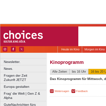
Heute im Kino
Morgen im Kino
Kinoprogramm
Newsletter.
News.
Alle Zeiten
bis 16 Uhr
16 bis 20 
Fragen der Zeit
Das Kinoprogramm für Mittwoch, d
Zukunft JETZT
Europa gestalten
Weitersagen
Feedback
Frag' die Welt | Gen Z &
Alpha
GuteNachrichten fürs