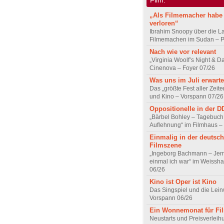
„Als Filmemacher habe 
verloren“
Ibrahim Snoopy über die L
Filmemachen im Sudan – Po
Nach wie vor relevant
„Virginia Woolf’s Night & D
Cinenova – Foyer 07/26
Was uns im Juli erwarte
Das „größte Fest aller Zeite
und Kino – Vorspann 07/26
Oppositionelle in der 
„Bärbel Bohley – Tagebuch
Auflehnung“ im Filmhaus –
Einmalig in der deutsc
Filmszene
„Ingeborg Bachmann – Jem
einmal ich war“ im Weissha
06/26
Kino ist Oper ist Kino
Das Singspiel und die Lei
Vorspann 06/26
Ein Wonnemonat für Fi
Neustarts und Preisverlei