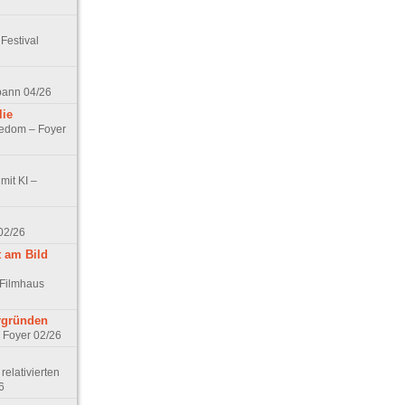
Festival
spann 04/26
lie
nedom – Foyer
mit KI –
02/26
t am Bild
 Filmhaus
ergründen
– Foyer 02/26
elativierten
6