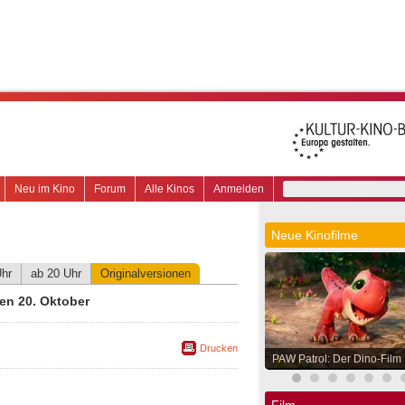
Neu im Kino
Forum
Alle Kinos
Anmelden
Neue Kinofilme
Uhr
ab 20 Uhr
Originalversionen
en 20. Oktober
Drucken
PAW Patrol: Der Dino-Film
Film.