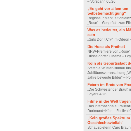
– Vorspann 05/26
„Es geht vor allem um
Selbstermächtigung“
Regisseur Markus Schleinz
„Rose“ – Gespräch zum Fil
Was es bedeutet, ein M
sein
„Girls Don’t Cry“ im Odeon
Die Hose als Freiheit
NRW-Premiere von „Rose“
Düsseldorfer Cinema – Foy
Köln als Geburtsstadt d
Stefanie Wüster-Bludau übe
Jubiläumsveranstaltung „Wi
Jahre bewegte Bilder“ – Por
Feiern im Kreis von Fr
„Die Schwester der Braut“ 
Foyer 04/26
Filme in die Welt tragen
Das Internationale Frauenfi
Dortmund+Köln – Festival 
„Kein großes Spektrum
Geschlechtsvielfalt“
Schauspielerin Caro Braun