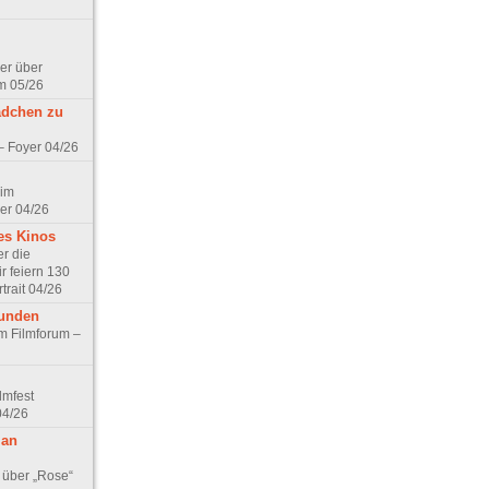
er über
m 05/26
ädchen zu
 – Foyer 04/26
 im
er 04/26
es Kinos
r die
r feiern 130
trait 04/26
eunden
im Filmforum –
lmfest
04/26
 an
 über „Rose“