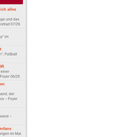
ich alles
age und das
rtrait 07/26
ay“ im
t
n“, Fußball
DDR
 einer
 Foyer 06/26
hen
and, der
us – Foyer
nwand –
lmfans
hungen im Mai