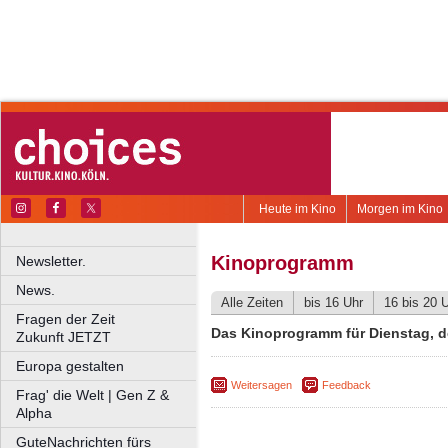
Heute im Kino
Morgen im Kino
Kinoprogramm
Newsletter.
News.
Alle Zeiten
bis 16 Uhr
16 bis 20 
Fragen der Zeit
Das Kinoprogramm für Dienstag, d
Zukunft JETZT
Europa gestalten
Weitersagen
Feedback
Frag' die Welt | Gen Z &
Alpha
GuteNachrichten fürs