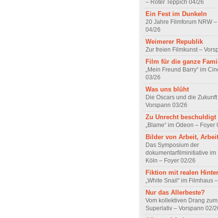
– Roter Teppich 04/26
Ein Fest im Dunkeln
20 Jahre Filmforum NRW – 
04/26
Weimerer Republik
Zur freien Filmkunst – Vor
Film für die ganze Fami
„Mein Freund Barry“ im Ci
03/26
Was uns blüht
Die Oscars und die Zukunft 
Vorspann 03/26
Zu Unrecht beschuldigt
„Blame“ im Odeon – Foyer 
Bilder von Arbeit, Arbei
Das Symposium der
dokumentarfilminitiative im
Köln – Foyer 02/26
Fiktion mit realen Hint
„White Snail“ im Filmhaus 
Nur das Allerbeste?
Vom kollektiven Drang zum r
Superlativ – Vorspann 02/2