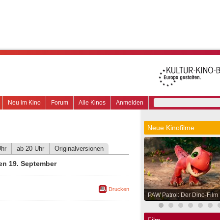
Neu im Kino
Forum
Alle Kinos
Anmelden
Neue Kinofilme
Uhr
ab 20 Uhr
Originalversionen
en 19. September
Drucken
PAW Patrol: Der Dino-Film
Film.