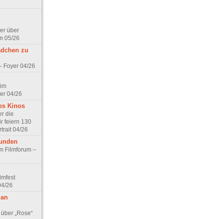
er über
m 05/26
ädchen zu
 – Foyer 04/26
 im
er 04/26
es Kinos
r die
r feiern 130
trait 04/26
eunden
im Filmforum –
lmfest
04/26
 an
 über „Rose“