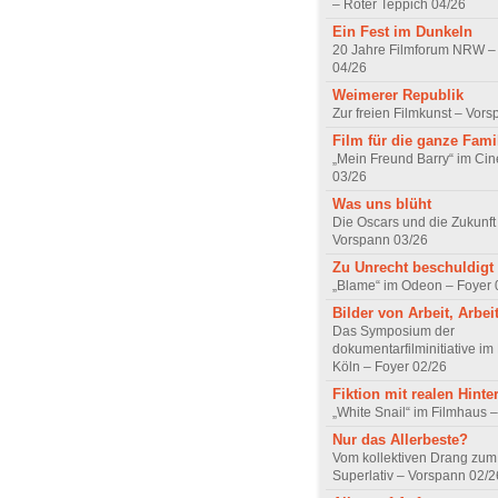
– Roter Teppich 04/26
Ein Fest im Dunkeln
20 Jahre Filmforum NRW – 
04/26
Weimerer Republik
Zur freien Filmkunst – Vor
Film für die ganze Fami
„Mein Freund Barry“ im Ci
03/26
Was uns blüht
Die Oscars und die Zukunft 
Vorspann 03/26
Zu Unrecht beschuldigt
„Blame“ im Odeon – Foyer 
Bilder von Arbeit, Arbei
Das Symposium der
dokumentarfilminitiative im
Köln – Foyer 02/26
Fiktion mit realen Hint
„White Snail“ im Filmhaus 
Nur das Allerbeste?
Vom kollektiven Drang zum r
Superlativ – Vorspann 02/2