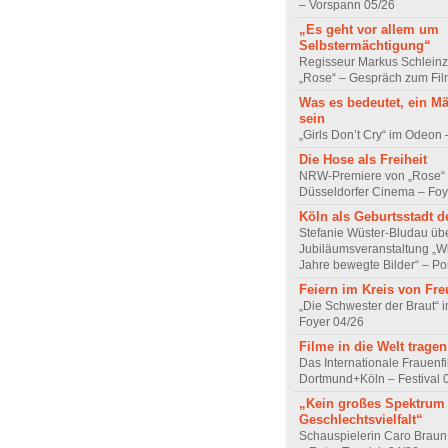
– Vorspann 05/26
„Es geht vor allem um
Selbstermächtigung“
Regisseur Markus Schleinz
„Rose“ – Gespräch zum Fil
Was es bedeutet, ein M
sein
„Girls Don’t Cry“ im Odeon
Die Hose als Freiheit
NRW-Premiere von „Rose“
Düsseldorfer Cinema – Foy
Köln als Geburtsstadt d
Stefanie Wüster-Bludau übe
Jubiläumsveranstaltung „Wi
Jahre bewegte Bilder“ – Por
Feiern im Kreis von Fr
„Die Schwester der Braut“ 
Foyer 04/26
Filme in die Welt tragen
Das Internationale Frauenfi
Dortmund+Köln – Festival 
„Kein großes Spektrum
Geschlechtsvielfalt“
Schauspielerin Caro Braun