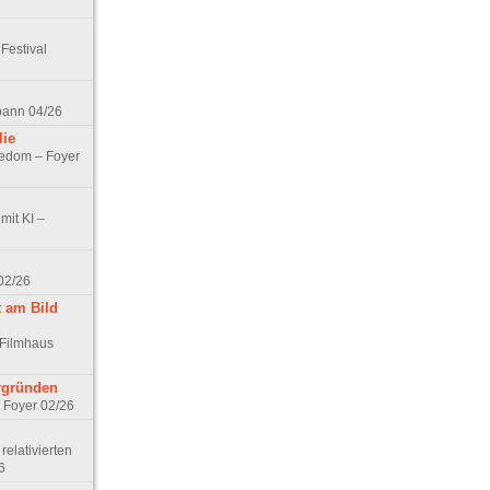
Festival
spann 04/26
lie
nedom – Foyer
mit KI –
02/26
t am Bild
 Filmhaus
ergründen
– Foyer 02/26
elativierten
6