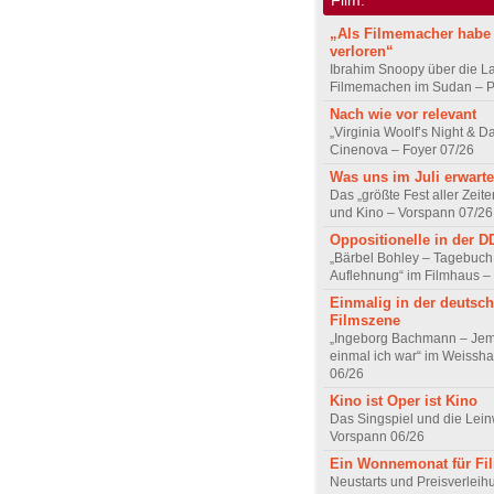
„Als Filmemacher habe 
verloren“
Ibrahim Snoopy über die L
Filmemachen im Sudan – Po
Nach wie vor relevant
„Virginia Woolf’s Night & D
Cinenova – Foyer 07/26
Was uns im Juli erwarte
Das „größte Fest aller Zeite
und Kino – Vorspann 07/26
Oppositionelle in der 
„Bärbel Bohley – Tagebuch
Auflehnung“ im Filmhaus –
Einmalig in der deutsc
Filmszene
„Ingeborg Bachmann – Jem
einmal ich war“ im Weissha
06/26
Kino ist Oper ist Kino
Das Singspiel und die Lei
Vorspann 06/26
Ein Wonnemonat für Fi
Neustarts und Preisverlei