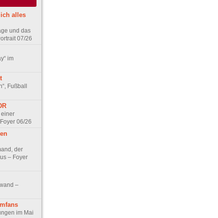
ich alles
age und das
rtrait 07/26
ay“ im
t
n“, Fußball
DDR
 einer
 Foyer 06/26
hen
and, der
us – Foyer
nwand –
lmfans
hungen im Mai