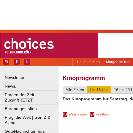
Heute im Kino
Morgen im Kino
Kinoprogramm
Newsletter.
News.
Alle Zeiten
bis 16 Uhr
16 bis 20 
Fragen der Zeit
Das Kinoprogramm für Samstag, d
Zukunft JETZT
Europa gestalten
Weitersagen
Feedback
Frag' die Welt | Gen Z &
Alpha
GuteNachrichten fürs