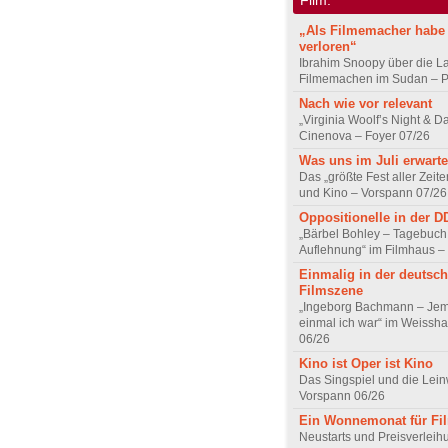
„Als Filmemacher habe 
verloren“
Ibrahim Snoopy über die L
Filmemachen im Sudan – Po
Nach wie vor relevant
„Virginia Woolf’s Night & D
Cinenova – Foyer 07/26
Was uns im Juli erwarte
Das „größte Fest aller Zeite
und Kino – Vorspann 07/26
Oppositionelle in der 
„Bärbel Bohley – Tagebuch
Auflehnung“ im Filmhaus –
Einmalig in der deutsc
Filmszene
„Ingeborg Bachmann – Jem
einmal ich war“ im Weissha
06/26
Kino ist Oper ist Kino
Das Singspiel und die Lei
Vorspann 06/26
Ein Wonnemonat für Fi
Neustarts und Preisverlei