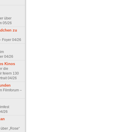
er über
m 05/26
ädchen zu
 – Foyer 04/26
 im
er 04/26
es Kinos
r die
r feiern 130
trait 04/26
eunden
im Filmforum –
lmfest
04/26
 an
 über „Rose“