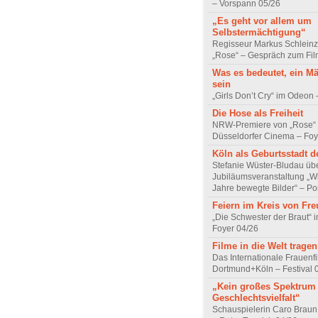
– Vorspann 05/26
„Es geht vor allem um
Selbstermächtigung“
Regisseur Markus Schleinz
„Rose“ – Gespräch zum Fil
Was es bedeutet, ein M
sein
„Girls Don’t Cry“ im Odeon
Die Hose als Freiheit
NRW-Premiere von „Rose“
Düsseldorfer Cinema – Foy
Köln als Geburtsstadt d
Stefanie Wüster-Bludau übe
Jubiläumsveranstaltung „Wi
Jahre bewegte Bilder“ – Por
Feiern im Kreis von Fr
„Die Schwester der Braut“ 
Foyer 04/26
Filme in die Welt tragen
Das Internationale Frauenfi
Dortmund+Köln – Festival 
„Kein großes Spektrum
Geschlechtsvielfalt“
Schauspielerin Caro Braun