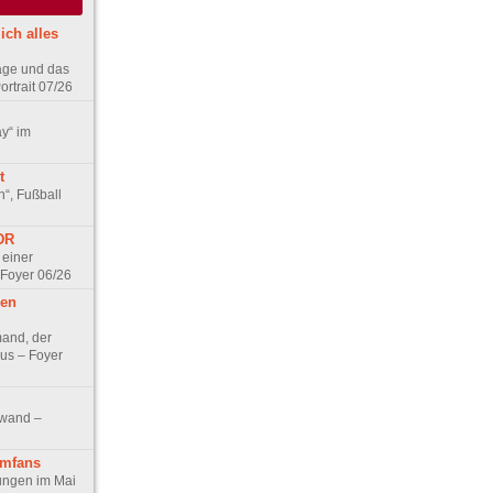
ich alles
age und das
rtrait 07/26
ay“ im
t
n“, Fußball
DDR
 einer
 Foyer 06/26
hen
and, der
us – Foyer
nwand –
lmfans
hungen im Mai