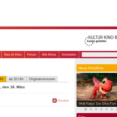
Neu im Kino
Forum
Alle Kinos
Anmelden
Neue Kinofilme
Uhr
ab 20 Uhr
Originalversionen
 den 18. März
Drucken
PAW Patrol: Der Dino-Film
Film.