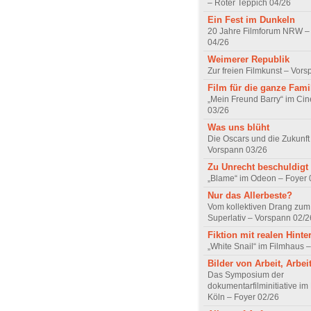
– Roter Teppich 04/26
Ein Fest im Dunkeln
20 Jahre Filmforum NRW – 
04/26
Weimerer Republik
Zur freien Filmkunst – Vor
Film für die ganze Fami
„Mein Freund Barry“ im Ci
03/26
Was uns blüht
Die Oscars und die Zukunft 
Vorspann 03/26
Zu Unrecht beschuldigt
„Blame“ im Odeon – Foyer 
Nur das Allerbeste?
Vom kollektiven Drang zum r
Superlativ – Vorspann 02/2
Fiktion mit realen Hint
„White Snail“ im Filmhaus 
Bilder von Arbeit, Arbei
Das Symposium der
dokumentarfilminitiative im
Köln – Foyer 02/26