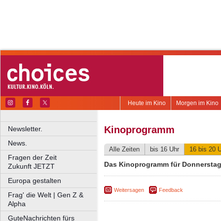
Heute im Kino
Morgen im Kino
Kinoprogramm
Newsletter.
News.
Alle Zeiten
bis 16 Uhr
16 bis 20 
Fragen der Zeit
Das Kinoprogramm für Donnerstag,
Zukunft JETZT
Europa gestalten
Weitersagen
Feedback
Frag' die Welt | Gen Z &
Alpha
GuteNachrichten fürs