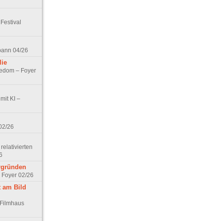
Festival
spann 04/26
lie
nedom – Foyer
mit KI –
02/26
elativierten
6
ergründen
– Foyer 02/26
t am Bild
 Filmhaus