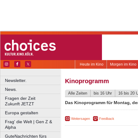
Heute im Kino
Morgen im Kino
Kinoprogramm
Newsletter.
News.
Alle Zeiten
bis 16 Uhr
16 bis 20 
Fragen der Zeit
Das Kinoprogramm für Montag, den
Zukunft JETZT
Europa gestalten
Weitersagen
Feedback
Frag' die Welt | Gen Z &
Alpha
GuteNachrichten fürs