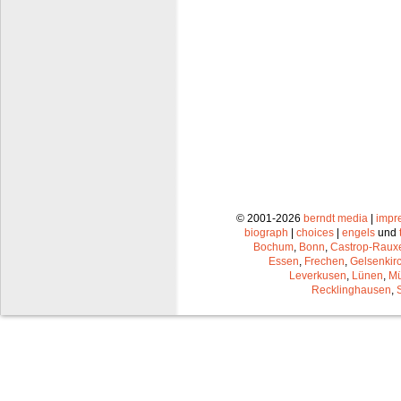
© 2001-2026
berndt media
|
impr
biograph
|
choices
|
engels
und
Bochum
,
Bonn
,
Castrop-Raux
Essen
,
Frechen
,
Gelsenkir
Leverkusen
,
Lünen
,
Mü
Recklinghausen
,