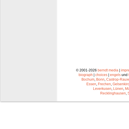
© 2001-2026
berndt media
|
impr
biograph
|
choices
|
engels
und
Bochum
,
Bonn
,
Castrop-Raux
Essen
,
Frechen
,
Gelsenkir
Leverkusen
,
Lünen
,
Mü
Recklinghausen
,