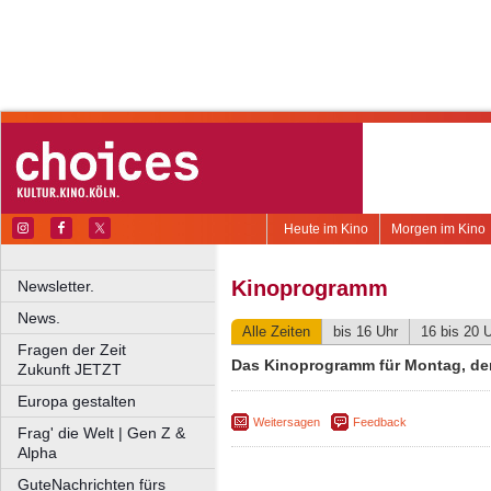
Heute im Kino
Morgen im Kino
Kinoprogramm
Newsletter.
News.
Alle Zeiten
bis 16 Uhr
16 bis 20 
Fragen der Zeit
Das Kinoprogramm für Montag, den
Zukunft JETZT
Europa gestalten
Weitersagen
Feedback
Frag' die Welt | Gen Z &
Alpha
GuteNachrichten fürs