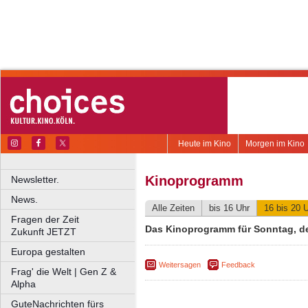
Heute im Kino
Morgen im Kino
Kinoprogramm
Newsletter.
News.
Alle Zeiten
bis 16 Uhr
16 bis 20 
Fragen der Zeit
Das Kinoprogramm für Sonntag, de
Zukunft JETZT
Europa gestalten
Weitersagen
Feedback
Frag' die Welt | Gen Z &
Alpha
GuteNachrichten fürs