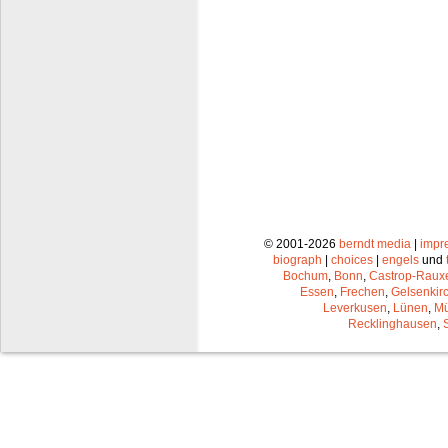
© 2001-2026
berndt media
|
impr
biograph
|
choices
|
engels
und
Bochum
,
Bonn
,
Castrop-Raux
Essen
,
Frechen
,
Gelsenkir
Leverkusen
,
Lünen
,
Mü
Recklinghausen
,