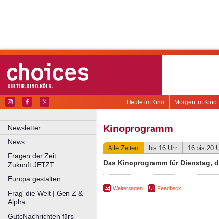
Heute im Kino
Morgen im Kino
Kinoprogramm
Newsletter.
News.
Alle Zeiten
bis 16 Uhr
16 bis 20 
Fragen der Zeit
Das Kinoprogramm für Dienstag, d
Zukunft JETZT
Europa gestalten
Weitersagen
Feedback
Frag' die Welt | Gen Z &
Alpha
GuteNachrichten fürs