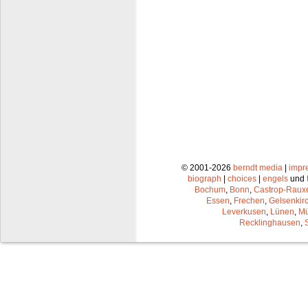
© 2001-2026
berndt media
|
impr
biograph
|
choices
|
engels
und
Bochum
,
Bonn
,
Castrop-Raux
Essen
,
Frechen
,
Gelsenkir
Leverkusen
,
Lünen
,
Mü
Recklinghausen
,