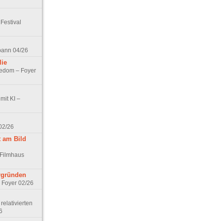
Festival
spann 04/26
lie
nedom – Foyer
mit KI –
02/26
t am Bild
 Filmhaus
ergründen
– Foyer 02/26
elativierten
6