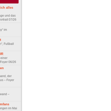
ich alles
age und das
rtrait 07/26
ay“ im
t
n“, Fußball
DDR
 einer
 Foyer 06/26
hen
and, der
us – Foyer
nwand –
lmfans
hungen im Mai