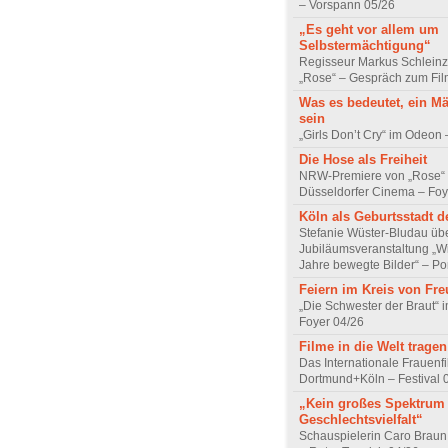
– Vorspann 05/26
„Es geht vor allem um
Selbstermächtigung“
Regisseur Markus Schleinz
„Rose“ – Gespräch zum Fil
Was es bedeutet, ein M
sein
„Girls Don’t Cry“ im Odeon
Die Hose als Freiheit
NRW-Premiere von „Rose“
Düsseldorfer Cinema – Foy
Köln als Geburtsstadt d
Stefanie Wüster-Bludau übe
Jubiläumsveranstaltung „Wi
Jahre bewegte Bilder“ – Por
Feiern im Kreis von Fr
„Die Schwester der Braut“ 
Foyer 04/26
Filme in die Welt tragen
Das Internationale Frauenfi
Dortmund+Köln – Festival 
„Kein großes Spektrum
Geschlechtsvielfalt“
Schauspielerin Caro Braun