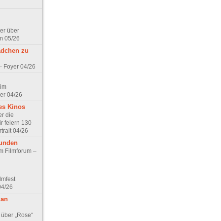
er über
m 05/26
ädchen zu
 – Foyer 04/26
 im
er 04/26
es Kinos
r die
r feiern 130
trait 04/26
eunden
im Filmforum –
lmfest
04/26
 an
 über „Rose“