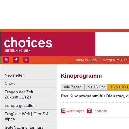
Heute im Kino
Morgen im Kino
Kinoprogramm
Newsletter.
News.
Alle Zeiten
bis 16 Uhr
16 bis 20 
Fragen der Zeit
Das Kinoprogramm für Dienstag, d
Zukunft JETZT
Europa gestalten
Weitersagen
Feedback
Frag' die Welt | Gen Z &
Alpha
GuteNachrichten fürs