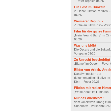
– Roter Teppich 04/26
Ein Fest im Dunkeln
20 Jahre Filmforum NRW – 
04/26
Weimerer Republik
Zur freien Filmkunst – Vor
Film für die ganze Fami
„Mein Freund Barry“ im Ci
03/26
Was uns blüht
Die Oscars und die Zukunft 
Vorspann 03/26
Zu Unrecht beschuldigt
„Blame“ im Odeon – Foyer 
Bilder von Arbeit, Arbei
Das Symposium der
dokumentarfilminitiative im
Köln – Foyer 02/26
Fiktion mit realen Hint
„White Snail“ im Filmhaus 
Nur das Allerbeste?
Vom kollektiven Drang zum r
Superlativ – Vorspann 02/2