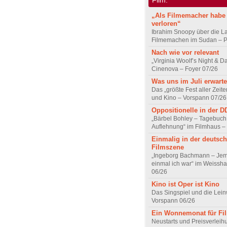
„Als Filmemacher habe 
verloren“
Ibrahim Snoopy über die L
Filmemachen im Sudan – Po
Nach wie vor relevant
„Virginia Woolf’s Night & D
Cinenova – Foyer 07/26
Was uns im Juli erwarte
Das „größte Fest aller Zeite
und Kino – Vorspann 07/26
Oppositionelle in der 
„Bärbel Bohley – Tagebuch
Auflehnung“ im Filmhaus –
Einmalig in der deutsc
Filmszene
„Ingeborg Bachmann – Jem
einmal ich war“ im Weissha
06/26
Kino ist Oper ist Kino
Das Singspiel und die Lei
Vorspann 06/26
Ein Wonnemonat für Fi
Neustarts und Preisverlei