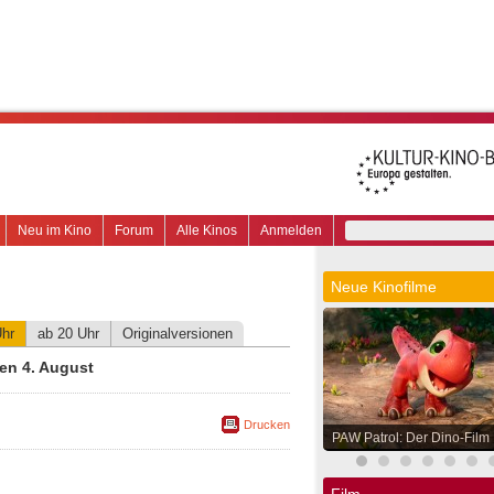
Neu im Kino
Forum
Alle Kinos
Anmelden
Neue Kinofilme
Uhr
ab 20 Uhr
Originalversionen
en 4. August
Drucken
PAW Patrol: Der Dino-Film
Film.