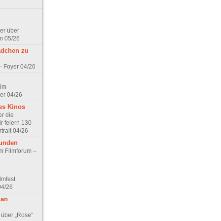
er über
m 05/26
ädchen zu
 – Foyer 04/26
 im
er 04/26
es Kinos
r die
r feiern 130
trait 04/26
eunden
im Filmforum –
lmfest
04/26
 an
 über „Rose“