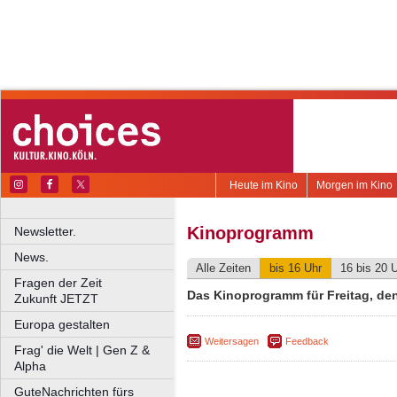
Heute im Kino
Morgen im Kino
Kinoprogramm
Newsletter.
News.
Alle Zeiten
bis 16 Uhr
16 bis 20 
Fragen der Zeit
Das Kinoprogramm für Freitag, den
Zukunft JETZT
Europa gestalten
Weitersagen
Feedback
Frag' die Welt | Gen Z &
Alpha
GuteNachrichten fürs