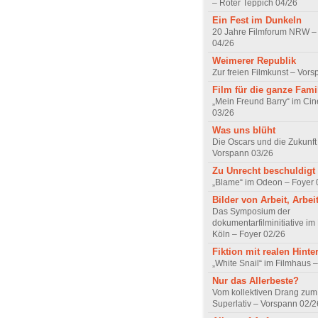
– Roter Teppich 04/26
Ein Fest im Dunkeln
20 Jahre Filmforum NRW – 
04/26
Weimerer Republik
Zur freien Filmkunst – Vor
Film für die ganze Fami
„Mein Freund Barry“ im Ci
03/26
Was uns blüht
Die Oscars und die Zukunft 
Vorspann 03/26
Zu Unrecht beschuldigt
„Blame“ im Odeon – Foyer 
Bilder von Arbeit, Arbei
Das Symposium der
dokumentarfilminitiative im
Köln – Foyer 02/26
Fiktion mit realen Hint
„White Snail“ im Filmhaus 
Nur das Allerbeste?
Vom kollektiven Drang zum r
Superlativ – Vorspann 02/2