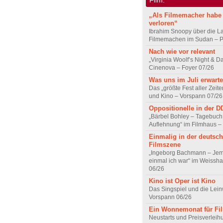
„Als Filmemacher habe 
verloren“
Ibrahim Snoopy über die L
Filmemachen im Sudan – Po
Nach wie vor relevant
„Virginia Woolf’s Night & D
Cinenova – Foyer 07/26
Was uns im Juli erwarte
Das „größte Fest aller Zeite
und Kino – Vorspann 07/26
Oppositionelle in der 
„Bärbel Bohley – Tagebuch
Auflehnung“ im Filmhaus –
Einmalig in der deutsc
Filmszene
„Ingeborg Bachmann – Jem
einmal ich war“ im Weissha
06/26
Kino ist Oper ist Kino
Das Singspiel und die Lei
Vorspann 06/26
Ein Wonnemonat für Fi
Neustarts und Preisverlei