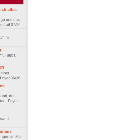
ich alles
age und das
rtrait 07/26
ay“ im
t
n“, Fußball
DDR
 einer
 Foyer 06/26
hen
and, der
us – Foyer
nwand –
lmfans
hungen im Mai