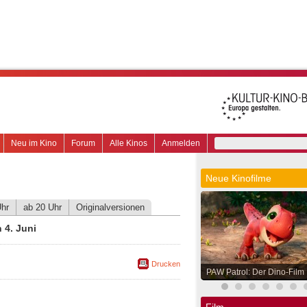
Neu im Kino
Forum
Alle Kinos
Anmelden
Neue Kinofilme
Uhr
ab 20 Uhr
Originalversionen
 4. Juni
Drucken
PAW Patrol: Der Dino-Film
Film.