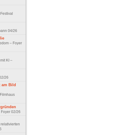
Festival
spann 04/26
lie
nedom – Foyer
mit KI –
02/26
t am Bild
 Filmhaus
ergründen
– Foyer 02/26
elativierten
6