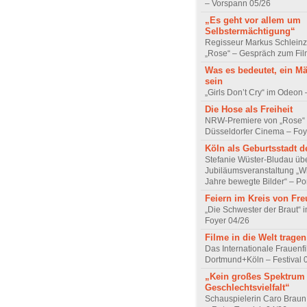
– Vorspann 05/26
„Es geht vor allem um
Selbstermächtigung“
Regisseur Markus Schleinz
„Rose“ – Gespräch zum Fil
Was es bedeutet, ein M
sein
„Girls Don’t Cry“ im Odeon
Die Hose als Freiheit
NRW-Premiere von „Rose“
Düsseldorfer Cinema – Foy
Köln als Geburtsstadt d
Stefanie Wüster-Bludau übe
Jubiläumsveranstaltung „Wi
Jahre bewegte Bilder“ – Por
Feiern im Kreis von Fr
„Die Schwester der Braut“ 
Foyer 04/26
Filme in die Welt tragen
Das Internationale Frauenfi
Dortmund+Köln – Festival 
„Kein großes Spektrum
Geschlechtsvielfalt“
Schauspielerin Caro Braun