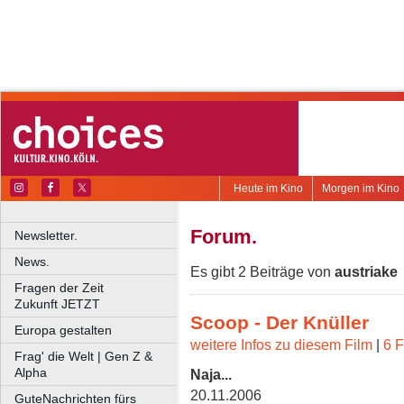
Heute im Kino
Morgen im Kino
Forum.
Newsletter.
News.
Es gibt 2 Beiträge von
austriake
Fragen der Zeit
Zukunft JETZT
Scoop - Der Knüller
Europa gestalten
weitere Infos zu diesem Film
|
6 F
Frag' die Welt | Gen Z &
Alpha
Naja...
20.11.2006
GuteNachrichten fürs