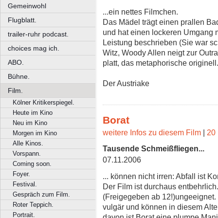
Gemeinwohl
...ein nettes Filmchen.
Flugblatt.
Das Mädel trägt einen prallen 
und hat einen lockeren Umgang mit
trailer-ruhr podcast.
Leistung beschrieben (Sie war s
choices mag ich.
Witz, Woody Allen neigt zur Outra
ABO.
platt, das metaphorische originell
Bühne.
Der Austriake
Film.
Kölner Kritikerspiegel.
Heute im Kino
Borat
Neu im Kino
weitere Infos zu diesem Film
|
20 
Morgen im Kino
Alle Kinos.
Tausende Schmeißfliegen...
Vorspann.
07.11.2006
Coming soon.
Foyer.
... können nicht irren: Abfall ist 
Festival.
Der Film ist durchaus entbehrlich. 
Gespräch zum Film.
(Freigegeben ab 12!)ungeeignet.
Roter Teppich.
vulgär und können in diesem Alter
Portrait.
davon ist Borat eine plumpe Man