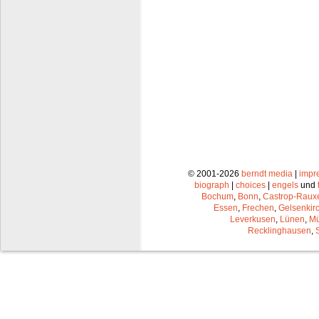
© 2001-2026
berndt media
|
impr
biograph
|
choices
|
engels
und
Bochum
,
Bonn
,
Castrop-Raux
Essen
,
Frechen
,
Gelsenkir
Leverkusen
,
Lünen
,
Mü
Recklinghausen
,