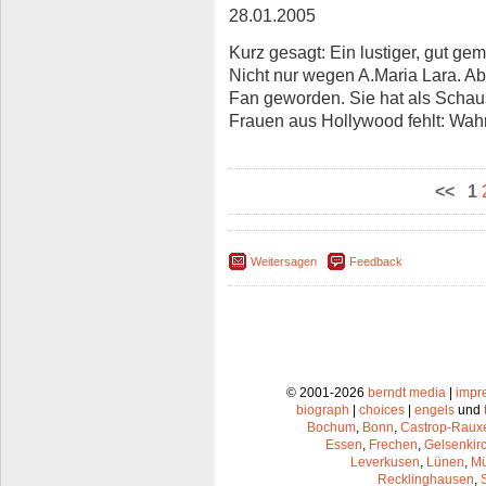
28.01.2005
Kurz gesagt: Ein lustiger, gut g
Nicht nur wegen A.Maria Lara. Abe
Fan geworden. Sie hat als Schau
Frauen aus Hollywood fehlt: Wah
<<
1
Weitersagen
Feedback
© 2001-2026
berndt media
|
impr
biograph
|
choices
|
engels
und
Bochum
,
Bonn
,
Castrop-Raux
Essen
,
Frechen
,
Gelsenkir
Leverkusen
,
Lünen
,
Mü
Recklinghausen
,