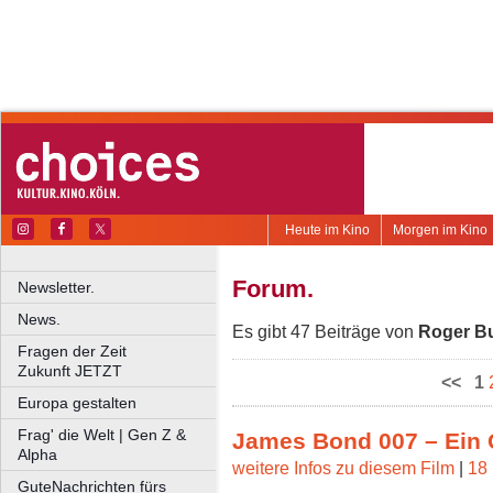
Heute im Kino
Morgen im Kino
Forum.
Newsletter.
News.
Es gibt 47 Beiträge von
Roger B
Fragen der Zeit
Zukunft JETZT
<<
1
Europa gestalten
Frag' die Welt | Gen Z &
James Bond 007 – Ein 
Alpha
weitere Infos zu diesem Film
|
18 
GuteNachrichten fürs