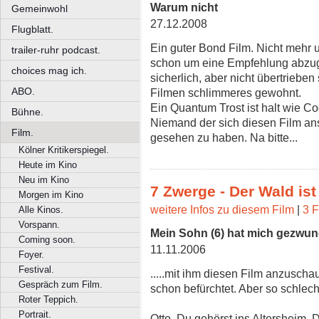
Warum nicht
Gemeinwohl
27.12.2008
Flugblatt.
Ein guter Bond Film. Nicht mehr u
trailer-ruhr podcast.
schon um eine Empfehlung abzug
choices mag ich.
sicherlich, aber nicht übertrieben
ABO.
Filmen schlimmeres gewohnt.
Ein Quantum Trost ist halt wie C
Bühne.
Niemand der sich diesen Film ans
Film.
gesehen zu haben. Na bitte...
Kölner Kritikerspiegel.
Heute im Kino
Neu im Kino
7 Zwerge - Der Wald ist
Morgen im Kino
weitere Infos zu diesem Film
|
3 F
Alle Kinos.
Vorspann.
Mein Sohn (6) hat mich gezwunge
Coming soon.
11.11.2006
Foyer.
Festival.
.....mit ihm diesen Film anzuschau
Gespräch zum Film.
schon befürchtet. Aber so schlech
Roter Teppich.
Portrait.
Otto, Du gehörst ins Altersheim. 