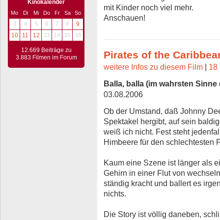
Kinokalender
mit Kinder noch viel mehr.
Mo
Di
Mi
Do
Fr
Sa
So
Anschauen!
3
4
5
6
7
8
9
10
11
12
13
14
15
16
12.669 Beiträge zu
Pirates of the Caribbea
3.883 Filmen im Forum
weitere Infos zu diesem Film
|
18 
Balla, balla (im wahrsten Sinne
03.08.2006
Ob der Umstand, daß Johnny Deep
Spektakel hergibt, auf sein baldi
weiß ich nicht. Fest steht jedenfa
Himbeere für den schlechtesten F
Kaum eine Szene ist länger als 
Gehirn in einer Flut von wechsel
ständig kracht und ballert es irge
nichts.
Die Story ist völlig daneben, sch